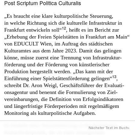
Post Scriptum Politica Culturalis
„Es braucht eine klare kulturpolitische Steuerung,
in welche Richtung sich die kulturelle Infrastruktur in
12
Frankfurt entwickeln soll“
, heißt es im Bericht zur
„Erhebung der Freien Spielstätten in Frankfurt am Main“
von EDUCULT Wien, im Auftrag des städtischen
Kulturamtes aus dem Jahre 2023. Damit das gelingen
könne, müsse zuerst eine Trennung von Infrastruktur­
förderung und der Förderung von künstlerischer
Produktion hergestellt werden. „Das kann mit der
13
Einführung einer Spielstättenförderung gelingen“
,
schreibt Dr. Aron Weigl, Geschäftsführer der Evaluati­
onsagentur und benennt die Formulierung von Ziel­­­
vereinbarungen, die Definition von Erfolgsindikatoren
und längerfristige Förderperioden mit regelmäßigem
Monitoring als kulturpolitische Aufgaben.
Es bedürfe einer Neuorientierung in der Frankfurter
›
Nächster Text im Buch
Kulturförderpolitik, die zu einer ­strategischen