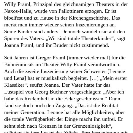
Willy Praml, Prinzipal des gleichnamigen Theaters in der
Naxos-Halle, wurde von Pallottinern erzogen. Er ist
bibelfest und zu Hause in der Kirchengeschichte. Das
merkt man immer wieder seinen Inszenierungen an.
Seine Kinder sind anders. Dennoch wandeln sie auf den
Spuren des Vaters: „Wir sind totale Theaterkinder“, sagt
Joanna Praml, und ihr Bruder nickt zustimmend.
Seit Jahren ist Gregor Praml [immer wieder mal] für die
Bühnenmusik im Theater Willy Praml verantwortlich.
Auch die zweite Inszenierung seiner Schwester [Leonce
und Lena] hat er musikalisch begleitet. […] „Mein erster
Klassiker“, seufzt Joanna. Der Vater hatte ihr das
Lustspiel von Georg Büchner vorgeschlagen: „Aber ich
habe das Reclamheft in die Ecke geschmissen.“ Dann
fand sie doch noch den Zugang. „Das ist die Realität
meiner Generation. Leonce hat alle Möglichkeiten, aber
die totale Verfügbarkeit der Dinge macht ihn unfrei. Er
sehnt sich nach Grenzen in der Grenzenlosigkeit“,
erläutert sie ihre Lesart des Stücks. Ihre Inszenierung mit