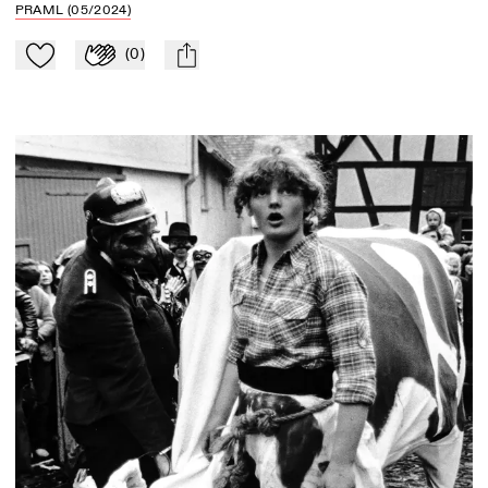
PRAML (05/2024)
(
0
)
Zu Mein-TdZ hinzufügen
Applaudieren
mail