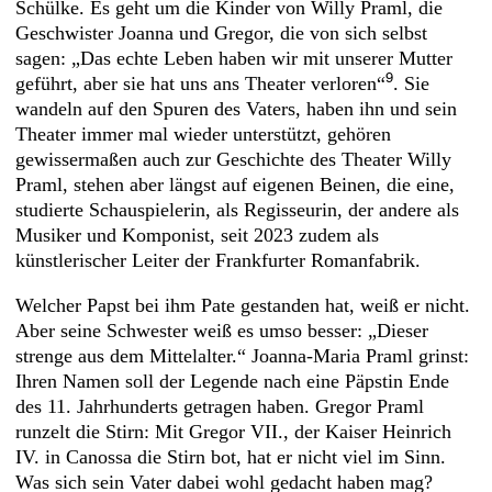
Schülke. Es geht um die Kinder von Willy Praml, die
Geschwister Joanna und Gregor, die von sich selbst
sagen: „Das echte Leben haben wir mit unserer Mutter
9
geführt, aber sie hat uns ans Theater verloren“
. Sie
wandeln auf den Spuren des Vaters, haben ihn und sein
Theater immer mal wieder unterstützt, gehören
gewissermaßen auch zur Geschichte des Theater Willy
Praml, stehen aber längst auf eigenen Beinen, die eine,
studierte Schauspielerin, als Regisseurin, der andere als
Musiker und Komponist, seit 2023 zudem als
künstlerischer Leiter der Frankfurter Romanfabrik.
Welcher Papst bei ihm Pate gestanden hat, weiß er nicht.
Aber seine Schwester weiß es umso besser: „Dieser
strenge aus dem Mittelalter.“ Joanna-Maria Praml grinst:
Ihren Namen soll der Legende nach eine Päpstin Ende
des 11. Jahrhunderts getragen haben. Gregor Praml
runzelt die Stirn: Mit Gregor VII., der Kaiser Heinrich
IV. in Canossa die Stirn bot, hat er nicht viel im Sinn.
Was sich sein Vater dabei wohl gedacht haben mag?