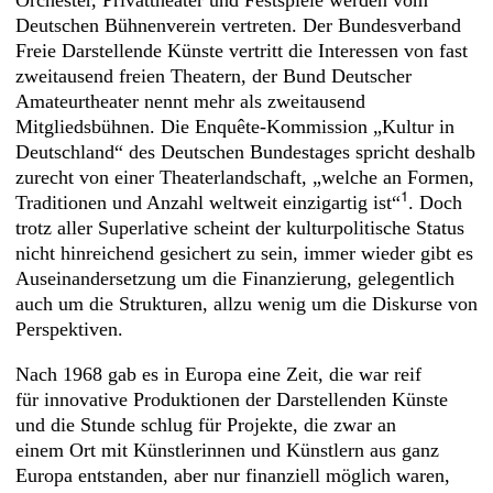
Orchester, Privattheater und Festspiele werden vom
Deutschen Bühnenverein ver­treten. Der Bundesverband
Freie Darstellende Künste vertritt die Interessen von fast
zweitausend freien Theatern, der Bund Deutscher
Amateurtheater nennt mehr als zweitausend
Mitgliedsbühnen. Die Enquête-­Kommission „Kultur in
Deutsch­land“ des Deutschen Bundestages spricht deshalb
zurecht von einer Theaterlandschaft, „welche an Formen,
1
Traditionen und Anzahl weltweit einzigartig ist“
. Doch
trotz aller Superlative scheint der kultur­politische Status
nicht hinreichend gesichert zu sein, immer wieder gibt es
Auseinandersetzung um die Finanzierung, gelegentlich
auch um die Strukturen, allzu wenig um die Diskurse von
Perspektiven.
Nach 1968 gab es in Europa eine Zeit, die war reif
für innovative Produktionen der Darstellenden Künste
und die Stunde schlug für Projekte, die zwar an
einem Ort mit Künstlerinnen und Künstlern aus ganz
Europa entstanden, aber nur finanziell möglich waren,