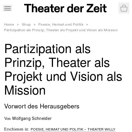
War
Home
>
Shop
>
Poesie, Heimat und Politik
>
Partizipation als Prinzip, Theater als Projekt und Vision als Mission
Partizipation als
Prinzip, Theater als
Projekt und Vision als
Mission
Vorwort des Herausgebers
Wolfgang Schneider
von
Erschienen in
:
POESIE, HEIMAT UND POLITIK – THEATER WILLY