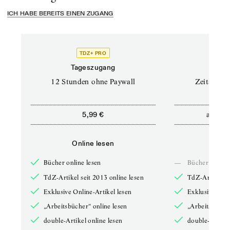
ICH HABE BEREITS EINEN ZUGANG
TDZ+ PRO
Tageszugang
Stand
12 Stunden ohne Paywall
Zeitschrif
ab
5,99 €
5,9
Online lesen
Onli
Bücher online lesen
—
Bücher online 
TdZ-Artikel seit 2013 online lesen
TdZ-Artikel se
Exklusive Online-Artikel lesen
Exklusive Onli
„Arbeitsbücher“ online lesen
„Arbeitsbücher
double-Artikel online lesen
double-Artikel