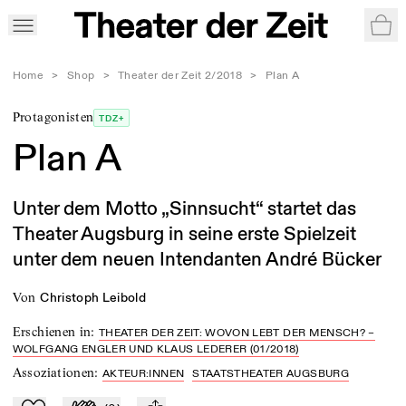
War
Home
>
Shop
>
Theater der Zeit 2/2018
>
Plan A
Protagonisten
TDZ+
Plan A
Unter dem Motto „Sinnsucht“ startet das
Theater Augsburg in seine erste Spielzeit
unter dem neuen Intendanten André Bücker
von
Christoph Leibold
Erschienen in
:
THEATER DER ZEIT: WOVON LEBT DER MENSCH? –
WOLFGANG ENGLER UND KLAUS LEDERER (01/2018)
Assoziationen
:
AKTEUR:INNEN
STAATSTHEATER AUGSBURG