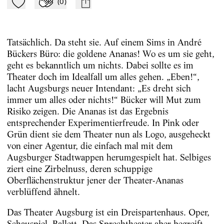
(
0
)
Zu Mein-TdZ hinzufügen
Applaudieren
mail
Tatsächlich. Da steht sie. Auf einem Sims in André
Bückers Büro: die goldene Ananas! Wo es um sie geht,
geht es bekanntlich um nichts. Dabei sollte es im
Theater doch im Idealfall um alles gehen. „Eben!“,
lacht Augsburgs neuer Intendant: „Es dreht sich
immer um alles oder nichts!“ Bücker will Mut zum
Risiko zeigen. Die Ananas ist das Ergebnis
entsprechender Experimentierfreude. In Pink oder
Grün dient sie dem Theater nun als Logo, ausgeheckt
von einer Agentur, die einfach mal mit dem
Augsburger Stadtwappen herumgespielt hat. Selbiges
ziert eine Zirbelnuss, deren schuppige
Oberflächenstruktur jener der Theater-Ananas
verblüffend ähnelt.
Das Theater Augsburg ist ein Dreispartenhaus. Oper,
Schauspiel, Ballett. Das Sprechtheater aber begreift