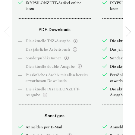
IXYPSILONZETT-Artikel online
IXYPSILONZET
lesen
lesen
PDF-Downloads
PDF-
—
Die aktuelle TdZ-Ausgabe
Die aktuelle 
—
Das jährliche Arbeitsbuch
Das jährliche 
—
Sonderpublikationen
Sonderpublika
—
Die aktuelle double-Ausgabe
Die aktuelle 
—
Persönliches Archiv mit allen bereits
Persönliches A
erworbenen Downloads
erworbenen D
—
Die aktuelle IXYPSILONZETT-
Die aktuelle
Ausgabe
Ausgabe
Sonstiges
So
Anmelden per E-Mail
Anmelden per 