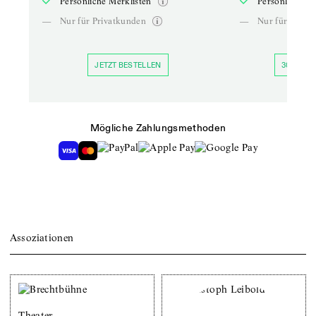
Persönliche Merklisten
Persönliche Me
—
Nur für Privatkunden
—
Nur für Priva
JETZT BESTELLEN
30 TAGE 
Mögliche Zahlungsmethoden
Assoziationen
Theater