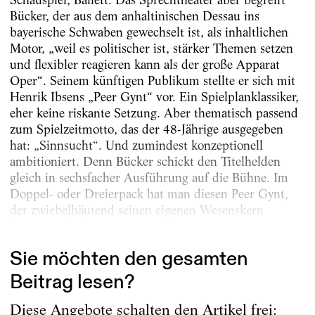
Bücker, der aus dem anhaltinischen Dessau ins
bayerische Schwaben gewechselt ist, als inhaltlichen
Motor, „weil es politischer ist, stärker Themen setzen
und flexibler reagieren kann als der große Apparat
Oper“. Seinem künftigen Publikum stellte er sich mit
Henrik Ibsens „Peer Gynt“ vor. Ein Spielplanklassiker,
eher keine riskante Setzung. Aber thematisch passend
zum Spielzeitmotto, das der 48-Jährige ausgegeben
hat: „Sinnsucht“. Und zumindest konzeptionell
ambitioniert. Denn Bücker schickt den Titelhelden
gleich in sechsfacher Ausführung auf die Bühne. Im
Doppel- oder Dreierpack hat man diesen Peer Gynt,
der zwiebelhäutend seinen eigenen Wesenskern
herauszuschälen...
Sie möchten den gesamten
Beitrag lesen?
Diese Angebote schalten den Artikel frei: