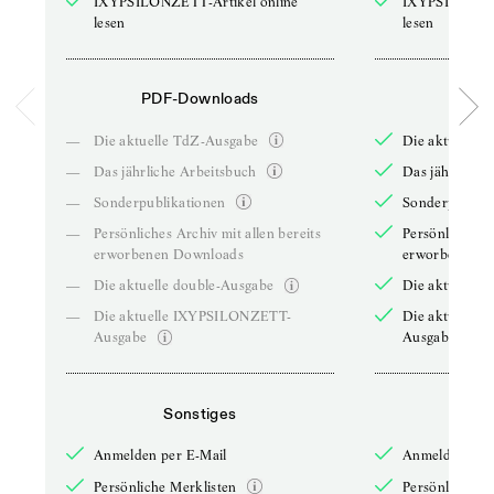
IXYPSILONZETT-Artikel online
IXYPSILONZET
lesen
lesen
PDF-Downloads
PDF-
—
Die aktuelle TdZ-Ausgabe
Die aktuelle 
—
Das jährliche Arbeitsbuch
Das jährliche 
—
Sonderpublikationen
Sonderpublika
—
Persönliches Archiv mit allen bereits
Persönliches A
erworbenen Downloads
erworbenen D
—
Die aktuelle double-Ausgabe
Die aktuelle 
—
Die aktuelle IXYPSILONZETT-
Die aktuelle
Ausgabe
Ausgabe
Sonstiges
So
Anmelden per E-Mail
Anmelden per 
Persönliche Merklisten
Persönliche Me