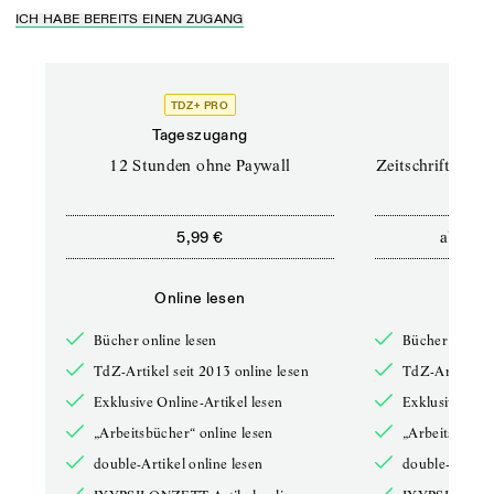
ICH HABE BEREITS EINEN ZUGANG
TDZ+ PRO
TD
Tageszugang
Prof
12 Stunden ohne Paywall
Zeitschriften un
ab
5,99 €
12,5
Online lesen
Onli
Bücher online lesen
Bücher online 
TdZ-Artikel seit 2013 online lesen
TdZ-Artikel se
Exklusive Online-Artikel lesen
Exklusive Onli
„Arbeitsbücher“ online lesen
„Arbeitsbücher
double-Artikel online lesen
double-Artikel