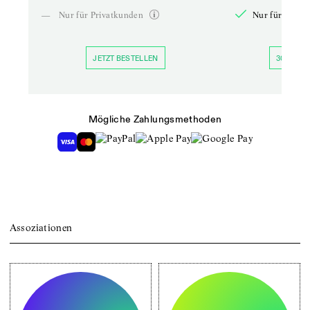
—
Nur für Privatkunden
Nur für Priva
JETZT BESTELLEN
30 TAGE 
Mögliche Zahlungsmethoden
Assoziationen