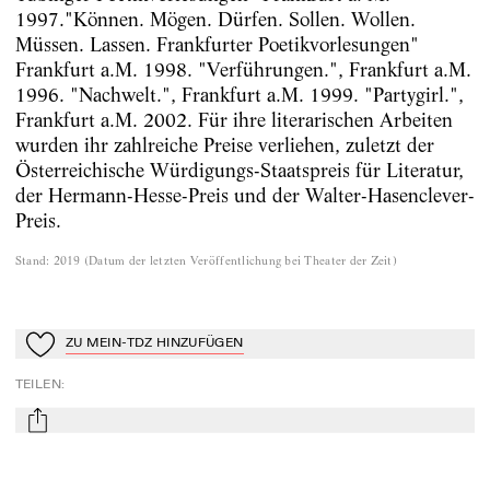
1997."Können. Mögen. Dürfen. Sollen. Wollen.
Müssen. Lassen. Frankfurter Poetikvorlesungen"
Frankfurt a.M. 1998. "Verführungen.", Frankfurt a.M.
1996. "Nachwelt.", Frankfurt a.M. 1999. "Partygirl.",
Frankfurt a.M. 2002. Für ihre literarischen Arbeiten
wurden ihr zahlreiche Preise verliehen, zuletzt der
Österreichische Würdigungs-Staatspreis für Literatur,
der Hermann-Hesse-Preis und der Walter-Hasenclever-
Preis.
Stand
:
2019
(
Datum der letzten Veröffentlichung bei Theater der Zeit
)
ZU MEIN-TDZ HINZUFÜGEN
Zu Mein-TdZ hinzufügen
TEILEN
:
mail