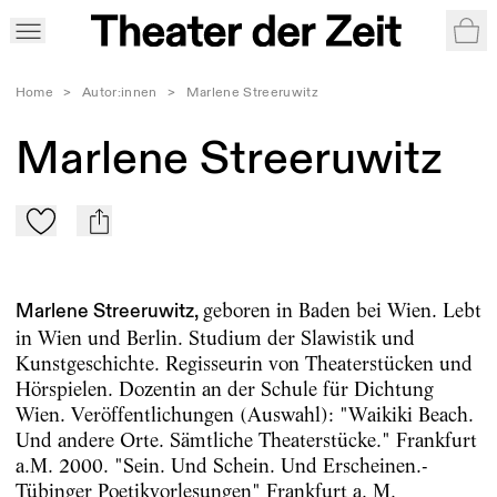
War
Home
>
Autor:innen
>
Marlene Streeruwitz
Marlene Streeruwitz
Zu Mein-TdZ hinzufügen
mail
geboren in Baden bei Wien. Lebt
Marlene Streeruwitz,
in Wien und Berlin. Studium der Slawistik und
Kunstgeschichte. Regisseurin von Theaterstücken und
Hörspielen. Dozentin an der Schule für Dichtung
Wien. Veröffentlichungen (Auswahl): "Waikiki Beach.
Und andere Orte. Sämtliche Theaterstücke." Frankfurt
a.M. 2000. "Sein. Und Schein. Und Erscheinen.-
Tübinger Poetikvorlesungen" Frankfurt a. M.