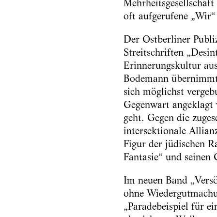
Mehrheitsgesellschaft
oft aufgerufene „Wir“
Der Ostberliner Publi
Streitschriften „Desi
Erinnerungskultur aus
Bodemann übernimmt, 
sich möglichst verge
Gegenwart angeklagt w
geht. Gegen die zuges
intersektionale Allia
Figur der jüdischen R
Fantasie“ und seinen 
Im neuen Band „Versö
ohne Wiedergutmachung
„Paradebeispiel für e