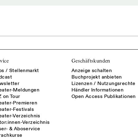
vice
Geschäftskunden
bs / Stellenmarkt
Anzeige schalten
dcast
Buchprojekt anbieten
wsletter
Lizenzen / Nutzungsrechte
eater-Meldungen
Händler Informationen
Z on Tour
Open Access Publikationen
eater-Premieren
eater-Festivals
eater-Verzeichnis
tor:innen-Verzeichnis
ser- & Aboservice
rachkurse