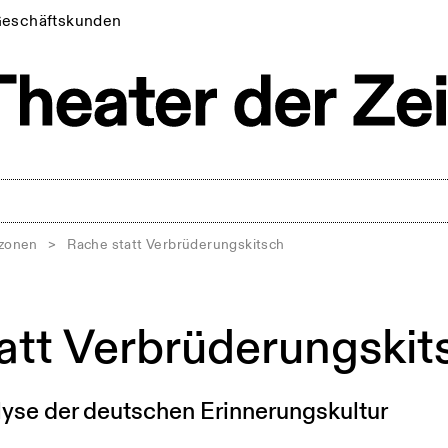
eschäftskunden
tzonen
>
Rache statt Verbrüderungskitsch
att Verbrüderungski
alyse der deutschen Erinnerungskultur