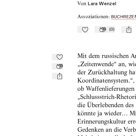
von
Lara Wenzel
Assoziationen
:
BUCHREZE
(
0
)
Zu Mein-TdZ hinzufügen
Applaudieren
mail
Mit dem russischen An
Zu Mein-TdZ hinzufügen
„Zeitenwende“ an, wi
Applaudieren
der Zurückhaltung hat
mail
Koordinatensystem.“, 
ob Waffenlieferungen 
„Schlussstrich-Rhetor
die Überlebenden des
könnte ja wieder… Mit
Erinnerungskultur er
Gedenken an die Verbr