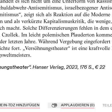
ndelt es sich nicht um eine Unterform von Rassism
chuldabwehr-Antisemitismus, israelbezogener Antis
mitismus“, zeigt sich als Reaktion auf die Moderne 
 und als verkürzte Kapitalismuskritik, die wenige
ch macht. Solche Differenzierungen fehlen in dem 
 Czollek. Im leicht polemischen Plauderton kommen
er letzten Jahre. Während Vergebung eingefordert w
hte fort. „Versöhnungstheater“ ist eine kraftvolle 
gsweltmeisters.
ungstheater“.
Hanser Verlag, 2023, 176 S., € 22
MEIN-TDZ HINZUFÜGEN
APPLAUDIEREN
(
0
)
TEIL
Z hinzufügen
Applaudieren