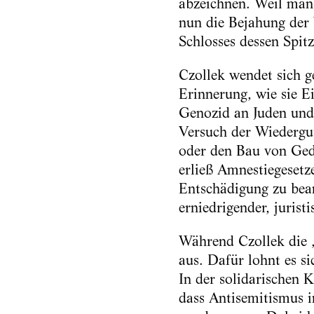
abzeichnen. Weil man 
nun die Bejahung der 
Schlosses dessen Spit
Czollek wendet sich g
Erinnerung, wie sie E
Genozid an Juden und
Versuch der Wiedergu
oder den Bau von Ged
erließ Amnestiegesetz
Entschädigung zu bean
erniedrigender, jurist
Während Czollek die „b
aus. Dafür lohnt es s
In der solidarischen K
dass Antisemitismus i