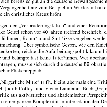
sich bereits so gut an die deutsche Gewaltgeschicht
Vergangenheit an: zum Beispiel im Wiederaufbau e
ze ein christliches Kreuz krönt.
egen den „Verbrüderungskitsch“ und einer Renation
ike Geisel schon vor 40 Jahren treffend beschrieb,
 Jüdinnen, Romn*ja und Sinti*izze vergeben werden
tmachung. Über symbolische Gesten, wie den Knief
enkorten, reichte die Aufarbeitungspolitik kaum h
e und belangte fast keine Täter*innen. Wer überhau
tragen, musste sich durch die deutsche Bürokrati
ischer Flickenteppich.
ürgerliche Mitte“ trifft, bleibt abermals eine Krit
ich Judith Coffeys und Vivien Laumanns Buch „Gojn
ritik aus aktivistischer und akademischer Perspektiv
n seiner ganzen Komplexität in intersektionalen De