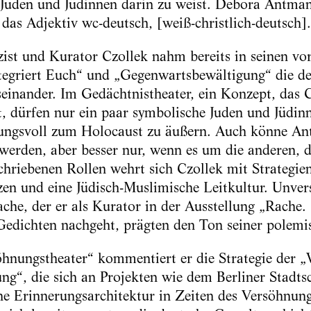
 Juden und Jüdinnen darin zu weist. Debora Antman
 das Adjektiv wc-deutsch, [weiß-christlich-deutsch]
zist und Kurator Czollek nahm bereits in seinen v
ntegriert Euch“ und „Gegenwartsbewältigung“ die d
einander. Im Gedächtnistheater, ein Konzept, das 
dürfen nur ein paar symbolische Juden und Jüdinn
bungsvoll zum Holocaust zu äußern. Auch könne Ant
erden, aber besser nur, wenn es um die anderen, 
chriebenen Rollen wehrt sich Czollek mit Strategien
nzen und eine Jüdisch-Muslimische Leitkultur. Unver
ache, der er als Kurator in der Ausstellung „Rache.
Gedichten nachgeht, prägten den Ton seiner polemi
hnungstheater“ kommentiert er die Strategie der 
“, die sich an Projekten wie dem Berliner Stadts
ine Erinnerungsarchitektur in Zeiten des Versöhnung