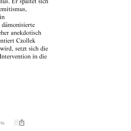
us. Er spaltet sich
emitismus,
in
, dämonisierte
eher anekdotisch
tiert Czollek
ird, setzt sich die
Intervention in die
EN
:
mail