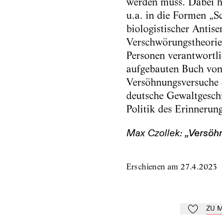
werden muss. Dabei ha
u.a. in die Formen „S
biologistischer Antise
Verschwörungstheorien
Personen verantwortli
aufgebauten Buch von
Versöhnungsversuche d
deutsche Gewaltgeschic
Politik des Erinnerun
„Versöhn
Max Czollek:
Erschienen am
27.4.2023
ZU 
Zu Mein-Td