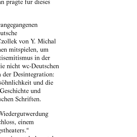
n prägte für dieses
.
orangegangenen
eutsche
Czollek von Y. Michal
en mitspielen, um
isemitismus in der
die nicht wc-Deutschen
 der Desintegration:
söhnlichkeit und die
 Geschichte und
schen Schriften.
„Wiedergutwerdung
chloss, einem
stheaters.“