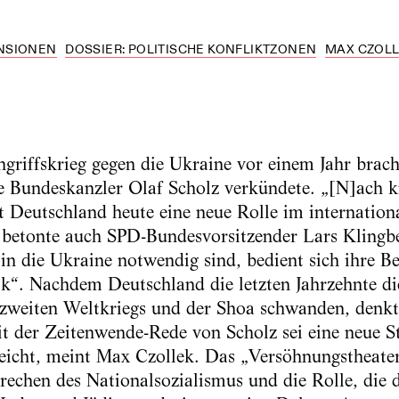
NSIONEN
DOSSIER: POLITISCHE KONFLIKTZONEN
MAX CZOL
griffskrieg gegen die Ukraine vor einem Jahr brach
e Bundeskanzler Olaf Scholz verkündete. „[N]ach k
 Deutschland heute eine neue Rolle im internation
betonte auch SPD-Bundesvorsitzender Lars Klingbeil
in die Ukraine notwendig sind, bedient sich ihre B
ik“. Nachdem Deutschland die letzten Jahrzehnte die
 zweiten Weltkriegs und der Shoa schwanden, denk
 der Zeitenwende-Rede von Scholz sei eine neue St
reicht, meint Max Czollek. Das „Versöhnungstheate
echen des Nationalsozialismus und die Rolle, die di