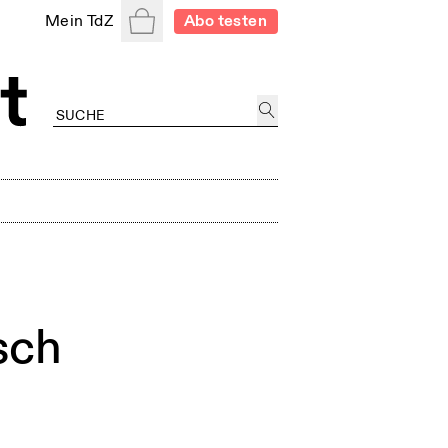
Warenkorb
Mein TdZ
Abo testen
tsch