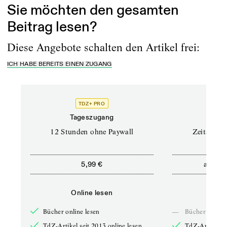
Sie möchten den gesamten
Beitrag lesen?
Diese Angebote schalten den Artikel frei:
ICH HABE BEREITS EINEN ZUGANG
TDZ+ PRO
Tageszugang
Stand
12 Stunden ohne Paywall
Zeitschrif
ab
5,99 €
5,9
Online lesen
Onli
Bücher online lesen
—
Bücher online 
TdZ-Artikel seit 2013 online lesen
TdZ-Artikel se