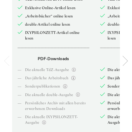
Exklusive Online-Artikel lesen
Exklusive Onli
„Arbeitsbücher“ online lesen
„Arbeitsbücher
double-Artikel online lesen
double-Artikel
IXYPSILONZETT-Artikel online
IXYPSILONZET
lesen
lesen
PDF-Downloads
PDF-
—
Die aktuelle TdZ-Ausgabe
Die aktuelle 
—
Das jährliche Arbeitsbuch
Das jährliche 
—
Sonderpublikationen
Sonderpublika
—
Die aktuelle double-Ausgabe
Die aktuelle 
—
Persönliches Archiv mit allen bereits
Persönliches A
erworbenen Downloads
erworbenen D
—
Die aktuelle IXYPSILONZETT-
Die aktuelle
Ausgabe
Ausgabe