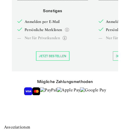
Sonstiges
So
Anmelden per E-Mail
Anmelden per 
Persönliche Merklisten
Persönliche Me
—
Nur für Privatkunden
—
Nur für Priva
JETZT BESTELLEN
30 TAGE 
Mögliche Zahlungsmethoden
Assoziationen