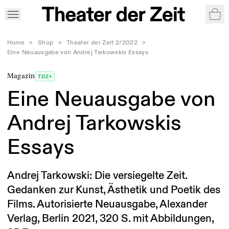
War
Home
>
Shop
>
Theater der Zeit 2/2022
>
Eine Neuausgabe von Andrej Tarkowskis Essays
Magazin
TDZ+
Eine Neuausgabe von
Andrej Tarkowskis
Essays
Andrej Tarkowski: Die versiegelte Zeit.
Gedanken zur Kunst, Ästhetik und Poetik des
Films. Autorisierte Neuausgabe, Alexander
Verlag, Berlin 2021, 320 S. mit Abbildungen,