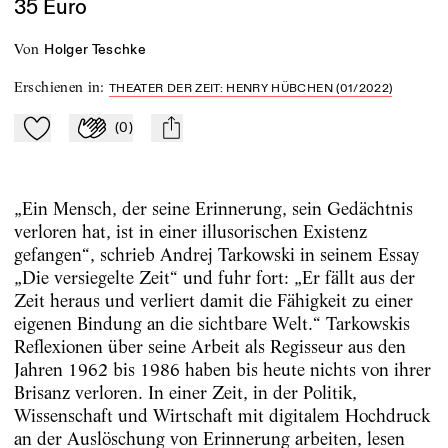
35 Euro
von
Holger Teschke
Erschienen in
:
THEATER DER ZEIT: HENRY HÜBCHEN (01/2022)
(
0
)
Zu Mein-TdZ hinzufügen
Applaudieren
mail
„Ein Mensch, der seine Erinnerung, sein Gedächtnis
verloren hat, ist in einer illusorischen Existenz
gefangen“, schrieb Andrej Tarkowski in seinem Essay
„Die versiegelte Zeit“ und fuhr fort: „Er fällt aus der
Zeit heraus und verliert damit die Fähigkeit zu einer
eigenen Bindung an die sichtbare Welt.“ Tarkowskis
Reflexionen über seine Arbeit als ­Regisseur aus den
Jahren 1962 bis 1986 haben bis heute nichts von ihrer
Brisanz verloren. In einer Zeit, in der Politik,
Wissenschaft und Wirtschaft mit digitalem Hochdruck
an der Auslöschung von Erinnerung arbeiten, lesen