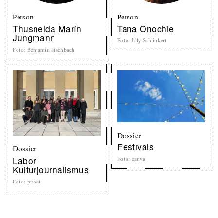
Person
Person
Thusnelda Marín
Tana Onochie
Jungmann
Foto
:
Lily Schlinkert
Foto
:
Benjamin Fischbach
Dossier
Festivals
Dossier
Labor
Foto
:
canva
Kulturjournalismus
Foto
:
privat