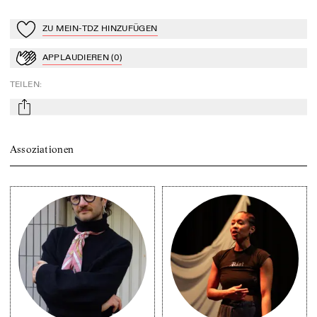
ZU MEIN-TDZ HINZUFÜGEN
Zu Mein-TdZ hinzufügen
APPLAUDIEREN
(
0
)
Applaudieren
TEILEN
:
mail
Assoziationen