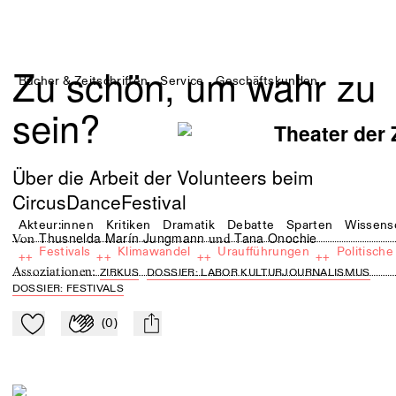
Zu schön, um wahr zu
Bücher & Zeitschriften
Service
Geschäftskunden
sein?
Über die Arbeit der Volunteers beim
CircusDanceFestival
Akteur:innen
Kritiken
Dramatik
Debatte
Sparten
Wissens
Thusnelda Marín Jungmann
Tana Onochie
von
und
Festivals
Klimawandel
Uraufführungen
Politische
++
++
++
++
Assoziationen
:
ZIRKUS
DOSSIER: LABOR KULTURJOURNALISMUS
DOSSIER: FESTIVALS
(
0
)
Zu Mein-TdZ hinzufügen
Applaudieren
mail