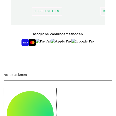
JETZT BESTELLEN
30 TAGE 
Mögliche Zahlungsmethoden
Assoziationen