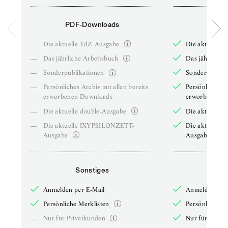
PDF-Downloads
PDF-
—
Die aktuelle TdZ-Ausgabe
Die aktuelle 
—
Das jährliche Arbeitsbuch
Das jährliche 
—
Sonderpublikationen
Sonderpublika
—
Persönliches Archiv mit allen bereits
Persönliches A
erworbenen Downloads
erworbenen D
—
Die aktuelle double-Ausgabe
Die aktuelle 
—
Die aktuelle IXYPSILONZETT-
Die aktuelle
Ausgabe
Ausgabe
Sonstiges
So
Anmelden per E-Mail
Anmelden per 
Persönliche Merklisten
Persönliche Me
—
Nur für Privatkunden
Nur für Priva