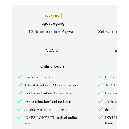
TDZ+ PRO
TD
Tageszugang
Prof
12 Stunden ohne Paywall
Zeitschriften un
ab
5,99 €
12,5
Online lesen
Onli
Bücher online lesen
Bücher online 
TdZ-Artikel seit 2013 online lesen
TdZ-Artikel se
Exklusive Online-Artikel lesen
Exklusive Onli
„Arbeitsbücher“ online lesen
„Arbeitsbücher
double-Artikel online lesen
double-Artikel
IXYPSILONZETT-Artikel online
IXYPSILONZET
lesen
lesen