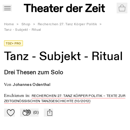
War
Home
>
Shop
>
Recherchen 27: Tanz Körper Politik
>
Tanz - Subjekt - Ritual
TDZ+ PRO
Tanz - Subjekt - Ritual
Drei Thesen zum Solo
von
Johannes Odenthal
Erschienen in
:
RECHERCHEN 27: TANZ KÖRPER POLITIK – TEXTE ZUR
ZEITGENÖSSISCHEN TANZGESCHICHTE (10/2012)
(
0
)
Zu Mein-TdZ hinzufügen
Applaudieren
mail