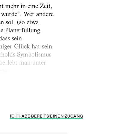
t mehr in eine Zeit,
t wurde“. Wer andere
 soll (so etwa
e Planerfüllung.
ass sein
niger Glück hat sein
rholds Symbolismus
überlebt man unter
ung.
ICH HABE BEREITS EINEN ZUGANG