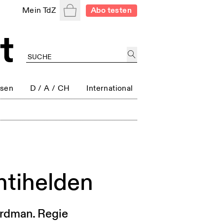
Warenkorb
Mein TdZ
Abo testen
ssen
D / A / CH
International
ntihelden
Erdman. Regie