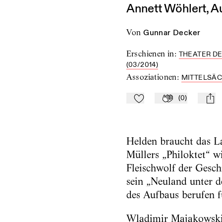
Annett Wöhlert, A
von
Gunnar Decker
Erschienen in
:
THEATER DE
(03/2014)
Assoziationen
:
MITTELSÄC
(
0
)
Zu Mein-TdZ hinzufügen
Applaudieren
mail
Helden braucht das La
Müllers „Philoktet“ w
Fleischwolf der Geschi
sein „Neuland unter d
des Aufbaus berufen f
Wladimir Majakowski 