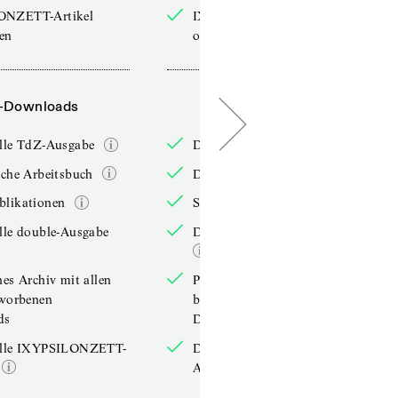
ONZETT-Artikel
IXYPSILONZETT-Artikel
sen
online lesen
-Downloads
PDF-Downloads
elle TdZ-Ausgabe
Die aktuelle TdZ-Ausgabe
iche Arbeitsbuch
Das jährliche Arbeitsbuch
blikationen
Sonderpublikationen
lle double-Ausgabe
Die aktuelle double-Ausgabe
hes Archiv mit allen
Persönliches Archiv mit allen
rworbenen
bereits erworbenen
ds
Downloads
elle IXYPSILONZETT-
Die aktuelle IXYPSILONZETT-
Ausgabe