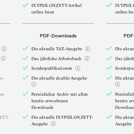
IXYPSILONZETT-Artikel
IXYPSIL
online lesen
online le
PDF-Downloads
PDF
Die aktuelle TdZ-Ausgabe
Die aktu
Das jährliche Arbeitsbuch
Das jährl
Sonderpublikationen
Sonderpu
be
Die aktuelle double-Ausgabe
Die aktue
len
Persönliches Archiv mit allen
Persönlic
bereits erworbenen
bereits e
Downloads
Downloa
ZETT-
Die aktuelle IXYPSILONZETT-
Die aktu
Ausgabe
Ausgabe