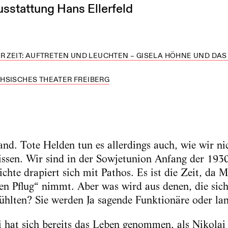
usstattung Hans Ellerfeld
R ZEIT: AUFTRETEN UND LEUCHTEN – GISELA HÖHNE UND D
HSISCHES THEATER FREIBERG
nd. Tote Helden tun es allerdings auch, wie wir nic
issen. Wir sind in der Sowjetunion Anfang der 1930
chte drapiert sich mit Pathos. Es ist die Zeit, da
en Pflug“ nimmt. Aber was wird aus denen, die sic
ühlten? Sie werden Ja sagende Funktionäre oder la
hat sich bereits das Leben genommen, als Nikolai