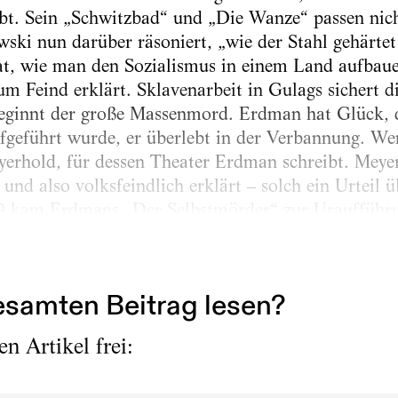
bt. Sein „Schwitzbad“ und „Die Wanze“ passen nich
wski nun darüber räsoniert, „wie der Stahl gehärte
t, wie man den Sozialismus in einem Land aufbauen
m Feind erklärt. Sklavenarbeit in Gulags sichert di
beginnt der große Massenmord. Erdman hat Glück, d
fgeführt wurde, er überlebt in der Verbannung. We
rhold, für dessen Theater Erdman schreibt. Meye
 und also volksfeindlich erklärt – solch ein Urteil 
969 kam Erdmans „Der Selbstmörder“ zur Uraufführ
samten Beitrag lesen?
n Artikel frei: