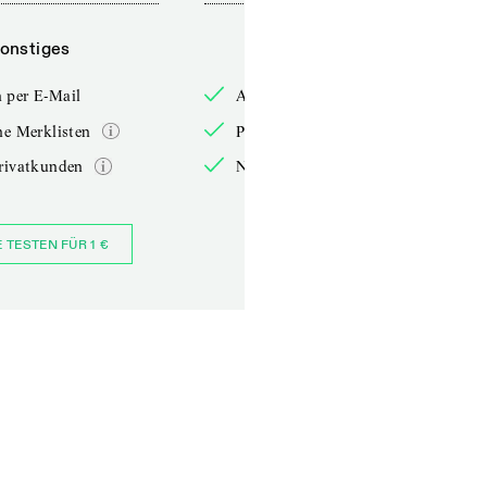
onstiges
Sonstiges
 per E-Mail
Anmelden per E-Mail
he Merklisten
Persönliche Merklisten
rivatkunden
Nur für Privatkunden
E TESTEN FÜR 1 €
JETZT BESTELLEN