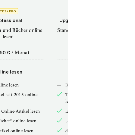
TDZ+ PRO
TDZ+
ofessional
Upgrade für Printabonnenten
en und Bücher online
Standard (TdZ+) – Zeitschriften
lesen
online lesen
,50 €
/
Monat
10,00 €
/
12 Monate
line lesen
Online lesen
line lesen
—
Bücher online lesen
el seit 2013 online
TdZ-Artikel seit 2013 online
lesen
 Online-Artikel lesen
Exklusive Online-Artikel lesen
ücher“ online lesen
„Arbeitsbücher“ online lesen
tikel online lesen
double-Artikel online lesen