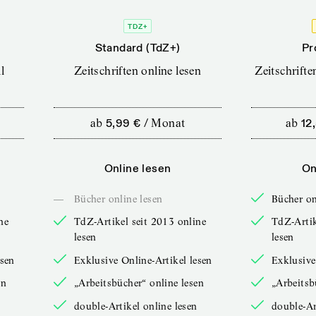
TDZ+
Standard (TdZ+)
Pr
l
Zeitschriften online lesen
Zeitschrift
ab
5,99 €
/
Monat
ab
12
Online lesen
On
—
Bücher online lesen
Bücher on
ne
TdZ-Artikel seit 2013 online
TdZ-Artik
lesen
lesen
esen
Exklusive Online-Artikel lesen
Exklusive
en
„Arbeitsbücher“ online lesen
„Arbeitsb
double-Artikel online lesen
double-Ar