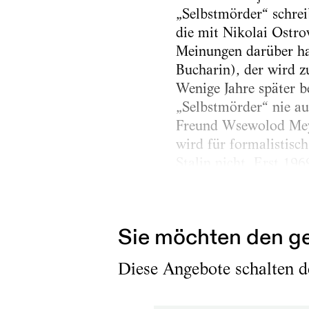
„Selbstmörder“ schrei
die mit Nikolai Ostro
Meinungen darüber ha
Bucharin), der wird zu
Wenige Jahre später 
„Selbstmörder“ nie au
Freund Wsewolod Meye
wird für formalistisch
Stalin nicht. Erst 1
Es ist also...
Sie möchten den ge
Diese Angebote schalten de