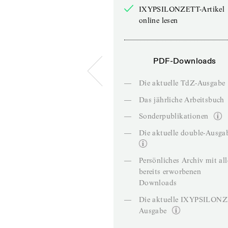
IXYPSILONZETT-Artikel
online lesen
PDF-Downloads
—
Die aktuelle TdZ-Ausgabe
—
Das jährliche Arbeitsbuch
—
Sonderpublikationen
—
Die aktuelle double-Ausga
—
Persönliches Archiv mit al
bereits erworbenen
Downloads
—
Die aktuelle IXYPSILON
Ausgabe