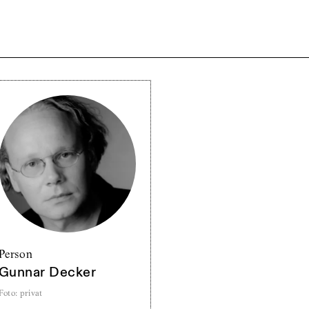
Person
Gunnar Decker
Foto
:
privat