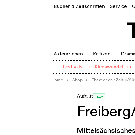
Bücher & Zeitschriften
Service
G
Akteur:innen
Kritiken
Drama
++
Festivals
++
Klimawandel
++
Home
>
Shop
>
Theater der Zeit 4/20
Auftritt
TDZ+
Freiberg
Mittelsächsisches