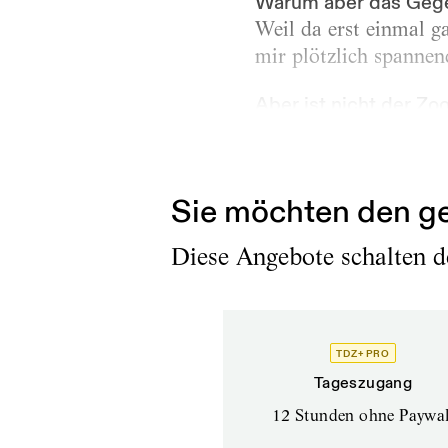
Warum aber das Gege
Weil da erst einmal ga
mir plötzlich spannend
Aber ist nicht der Zo
Das gilt vielleicht eh
äußere Form mehr als 
Sie möchten den ge
Diese Angebote schalten de
TDZ+ PRO
Tageszugang
12 Stunden ohne Paywal