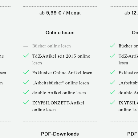
ab
5,99 €
/
Monat
ab
12
Online lesen
On
—
Bücher online lesen
Bücher on
ne
TdZ-Artikel seit 2013 online
TdZ-Artik
lesen
lesen
esen
Exklusive Online-Artikel lesen
Exklusive
en
„Arbeitsbücher“ online lesen
„Arbeitsb
double-Artikel online lesen
double-Ar
IXYPSILONZETT-Artikel
IXYPSIL
online lesen
online le
PDF-Downloads
PDF