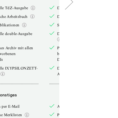
elle TdZ-Ausgabe
Die aktuelle TdZ-Ausgabe
iche Arbeitsbuch
Das jährliche Arbeitsbuch
blikationen
Sonderpublikationen
lle double-Ausgabe
Die aktuelle double-Ausgabe
hes Archiv mit allen
Persönliches Archiv mit allen
rworbenen
bereits erworbenen
ds
Downloads
elle IXYPSILONZETT-
Die aktuelle IXYPSILONZETT-
Ausgabe
onstiges
Sonstiges
 per E-Mail
Anmelden per E-Mail
he Merklisten
Persönliche Merklisten