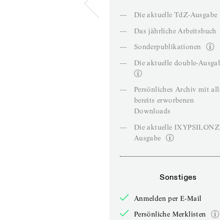
—
Die aktuelle TdZ-Ausgabe
—
Das jährliche Arbeitsbuch
—
Sonderpublikationen
—
Die aktuelle double-Ausga
—
Persönliches Archiv mit al
bereits erworbenen
Downloads
—
Die aktuelle IXYPSILON
Ausgabe
Sonstiges
Anmelden per E-Mail
Persönliche Merklisten