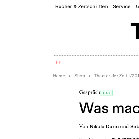
Bücher & Zeitschriften
Service
G
++
Home
>
Shop
>
Theater der Zeit 1/20
Gespräch
TDZ+
Was mach
von
Nikola Duric
und
Seb