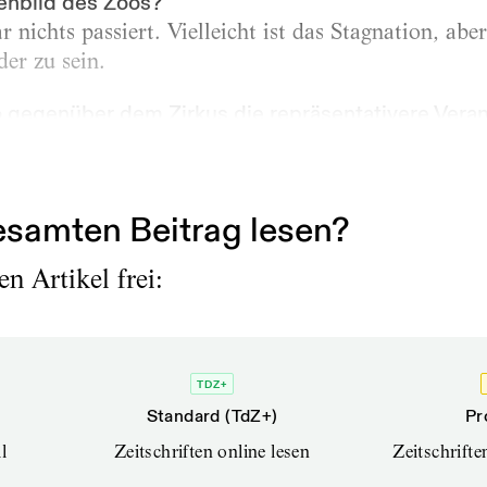
nbild des Zoos?
r nichts passiert. Vielleicht ist das Stagnation, abe
er zu sein.
o gegenüber dem Zirkus die repräsentativere Vera
er für die äußere Form. Ich glaube, dass sich bei un
Zirkus präsentiert, aber die Inhalte mehr...
samten Beitrag lesen?
n Artikel frei:
TDZ+
Standard (TdZ+)
Pr
l
Zeitschriften online lesen
Zeitschrift