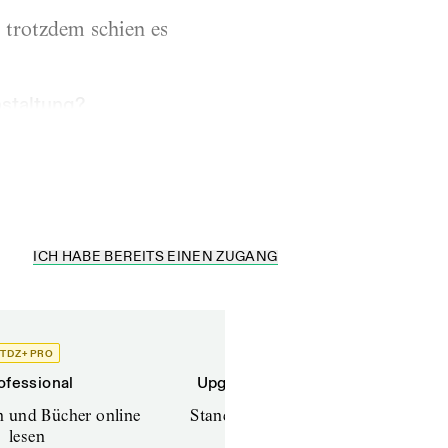
r trotzdem schien es
nstaltung?
seren Arbeiten die
ICH HABE BEREITS EINEN ZUGANG
TDZ+ PRO
TDZ+
ofessional
Upgrade für Printabonnenten
en und Bücher online
Standard (TdZ+) – Zeitschriften
lesen
online lesen