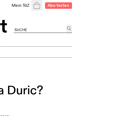
Warenkorb
Mein TdZ
Abo testen
a Duric?