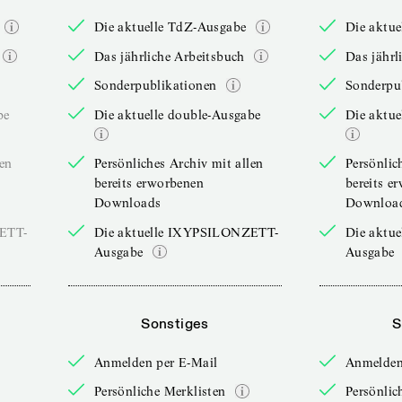
Die aktuelle TdZ-Ausgabe
Die aktu
Das jährliche Arbeitsbuch
Das jährl
Sonderpublikationen
Sonderpu
be
Die aktuelle double-Ausgabe
Die aktue
len
Persönliches Archiv mit allen
Persönlic
bereits erworbenen
bereits e
Downloads
Downloa
ZETT-
Die aktuelle IXYPSILONZETT-
Die aktu
Ausgabe
Ausgabe
Sonstiges
S
Anmelden per E-Mail
Anmelden
Persönliche Merklisten
Persönlic