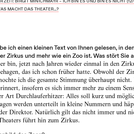
 ZEIT: BIRGIT MINICHMAYR – ICH BIN ES UND BIN ES NICHT (12/
AS MACHT DAS THEATER...?
be ich einen kleinen Text von Ihnen gelesen, in de
 Zirkus und mehr wie ein Zoo ist. Was stört Sie 
er bin, jetzt nach Jahren wieder einmal in den Zirk
ehagen, das ich schon früher hatte. Obwohl der Zi
mochte ich die gesamte Stimmung überhaupt nicht.
erinnert, insofern es sich immer mehr zu einem Se
er Art Durchlauferhitzer: Alles soll kurz und mögli
agen werden unterteilt in kleine Nummern und häpp
der Direktor. Natürlich gilt das nicht immer und ni
Theaters führt hin zum Zirkus.