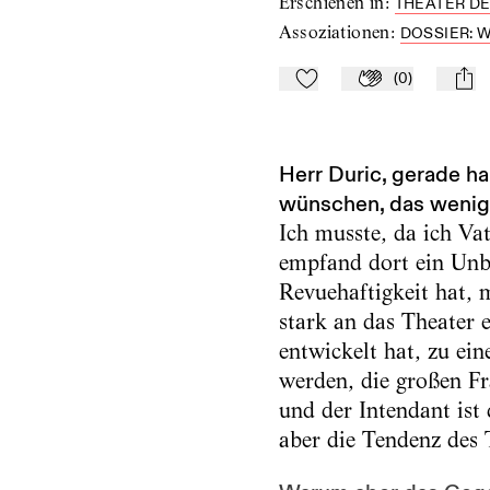
Erschienen in
:
THEATER DER
Assoziationen
:
DOSSIER: W
(
0
)
Zu Mein-TdZ hinzufügen
Applaudieren
mail
Herr Duric, gerade ha
wünschen, das weniger
Ich musste, da ich Vat
empfand dort ein Unb
Revuehaftigkeit hat, 
stark an das Theater 
entwickelt hat, zu ein
werden, die großen Fr
und der Intendant ist 
aber die Tendenz des 