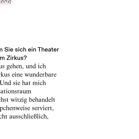
2012)
m Sie sich ein Theater
am Zirkus?
us gehen, und ich
rkus eine wunderbare
 Und sie hat mich
nsationsraum
chst witzig behandelt
chenweise serviert,
cht ausschließlich,