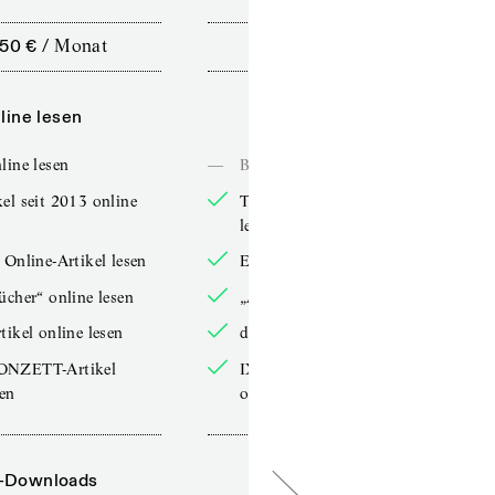
,50 €
/
Monat
10,00 €
/
12 Monate
line lesen
Online lesen
line lesen
—
Bücher online lesen
el seit 2013 online
TdZ-Artikel seit 2013 online
lesen
 Online-Artikel lesen
Exklusive Online-Artikel lesen
ücher“ online lesen
„Arbeitsbücher“ online lesen
tikel online lesen
double-Artikel online lesen
ONZETT-Artikel
IXYPSILONZETT-Artikel
sen
online lesen
-Downloads
PDF-Downloads