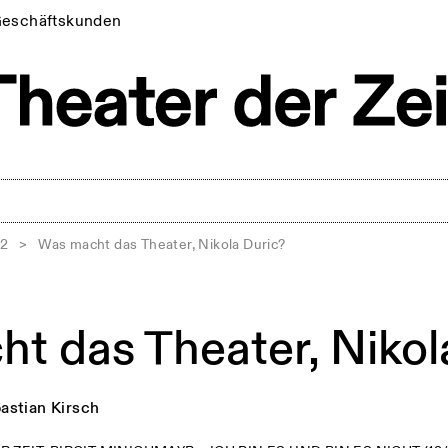
eschäftskunden
12
>
Was macht das Theater, Nikola Duric?
t das Theater, Nikol
astian Kirsch