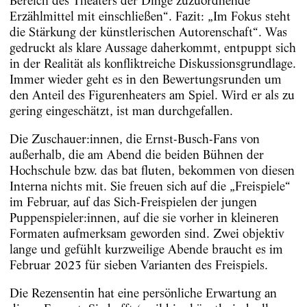
Bereich des Theaters der Dinge zuzuordnende
Erzählmittel mit einschließen“. Fazit: „Im Fokus steht
die Stärkung der künst­lerischen Autorenschaft“. Was
gedruckt als klare Aussage daherkommt, entpuppt sich
in der Realität als konfliktreiche Diskussionsgrundlage.
Immer wieder geht es in den Bewertungsrunden um
den Anteil des Figuren­heaters am Spiel. Wird er als zu
gering eingeschätzt, ist man durchgefallen.
Die Zuschauer:innen, die Ernst-Busch-Fans von
außerhalb, die am Abend die beiden Bühnen der
Hochschule bzw. das bat fluten, bekommen von diesen
Interna nichts mit. Sie freuen sich auf die „Freispiele“
im Februar, auf das Sich-Freispielen der jungen
Puppenspieler:innen, auf die sie vorher in kleineren
Formaten aufmerksam geworden sind. Zwei objektiv
lange und gefühlt kurzweilige Abende braucht es im
Februar 2023 für sieben Varianten des Freispiels.
Die Rezensentin hat eine persönliche Erwartung an