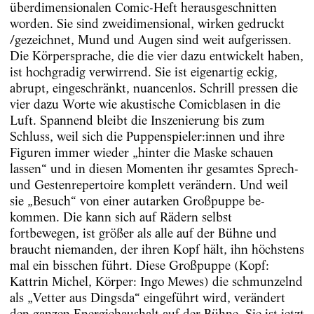
überdimensionalen Comic-Heft herausgeschnitten
worden. Sie sind zweidimensional, wirken gedruckt
/gezeichnet, Mund und Augen sind weit aufgerissen.
Die Körpersprache, die die vier dazu entwickelt haben,
ist hochgradig verwirrend. Sie ist eigenartig eckig,
abrupt, eingeschränkt, nuancenlos. Schrill pressen die
vier dazu Worte wie akustische Comicblasen in die
Luft. Spannend bleibt die Inszenierung bis zum
Schluss, weil sich die Puppen­spieler:innen und ihre
Figuren immer wieder „hinter die Maske schauen
lassen“ und in diesen Momenten ihr gesamtes Sprech-
und Gestenrepertoire komplett verändern. Und weil
sie „Besuch“ von einer autarken Großpuppe be­
kommen. Die kann sich auf Rädern selbst
fortbewegen, ist größer als alle auf der Bühne und
braucht niemanden, der ihren Kopf hält, ihn höchstens
mal ein bisschen führt. Diese Großpuppe (Kopf:
Kattrin Michel, Körper: Ingo Mewes) die schmunzelnd
als „Vetter aus Dingsda“ eingeführt wird, ver­än­­dert
den ganzen Energiehaushalt auf der Bühne. Sie ist jetzt