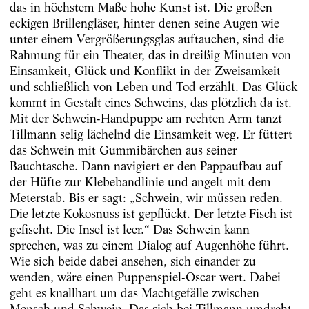
das in höchstem Maße hohe Kunst ist. Die großen
eckigen Brillengläser, hinter denen seine Augen wie
unter einem Vergrößerungsglas auftauchen, sind die
Rahmung für ein Theater, das in dreißig Minuten von
Einsamkeit, Glück und Konflikt in der Zweisamkeit
und schließlich von Leben und Tod erzählt. Das Glück
kommt in Gestalt eines Schweins, das plötzlich da ist.
Mit der Schwein-Handpuppe am rechten Arm tanzt
Tillmann selig lächelnd die Einsamkeit weg. Er füttert
das Schwein mit Gummibärchen aus seiner
Bauchtasche. Dann navigiert er den Pappaufbau auf
der Hüfte zur Klebebandlinie und angelt mit dem
Meterstab. Bis er sagt: „Schwein, wir müssen reden.
Die letzte Kokosnuss ist gepflückt. Der letzte Fisch ist
gefischt. Die Insel ist leer.“ Das Schwein kann
sprechen, was zu einem Dialog auf Augenhöhe führt.
Wie sich beide dabei ansehen, sich einander zu
wenden, wäre einen Puppenspiel-Oscar wert. Dabei
geht es knallhart um das Machtgefälle zwischen
Mensch und Schwein. Das sich bei Tillmann umdreht,