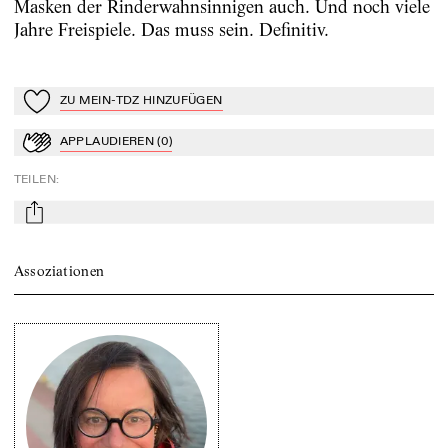
Masken der Rinderwahnsinnigen auch. Und noch viele
Jahre Freispiele. Das muss sein. Definitiv.
ZU MEIN-TDZ HINZUFÜGEN
Zu Mein-TdZ hinzufügen
APPLAUDIEREN
(
0
)
Applaudieren
TEILEN
:
mail
Assoziationen