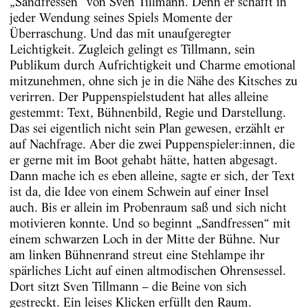
„Sandfressen“ von Sven Tillmann. Denn er schafft in
jeder Wendung seines Spiels Momente der
Überraschung. Und das mit unaufgeregter
Leichtigkeit. Zugleich gelingt es Tillmann, sein
Publikum durch Aufrichtigkeit und Charme emotional
mitzunehmen, ohne sich je in die Nähe des Kitsches zu
verirren. Der Puppenspielstudent hat alles alleine
gestemmt: Text, Bühnenbild, Regie und Darstellung.
Das sei eigentlich nicht sein Plan gewesen, erzählt er
auf Nachfrage. Aber die zwei Puppenspieler:innen, die
er gerne mit im Boot gehabt hätte, hatten abgesagt.
Dann mache ich es eben alleine, sagte er sich, der Text
ist da, die Idee von einem Schwein auf einer Insel
auch. Bis er allein im Probenraum saß und sich nicht
motivieren konnte. Und so beginnt „Sandfressen“ mit
einem schwarzen Loch in der Mitte der Bühne. Nur
am linken Bühnenrand streut eine Stehlampe ihr
spärliches Licht auf einen altmodischen Ohrensessel.
Dort sitzt Sven Tillmann – die Beine von sich
gestreckt. Ein leises Klicken erfüllt den Raum.