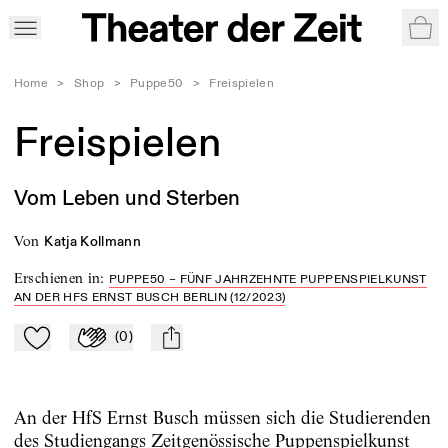
War
Home
>
Shop
>
Puppe50
>
Freispielen
Freispielen
Vom Leben und Sterben
von
Katja Kollmann
Erschienen in
:
PUPPE50 – FÜNF JAHRZEHNTE PUPPENSPIELKUNST
AN DER HFS ERNST BUSCH BERLIN (12/2023)
(
0
)
Zu Mein-TdZ hinzufügen
Applaudieren
mail
An der HfS Ernst Busch müssen sich die Studierenden
des Studiengangs Zeitgenössische Puppenspielkunst