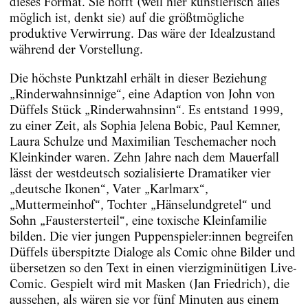
dieses Format. Sie hofft (weil hier künstlerisch alles
möglich ist, denkt sie) auf die größtmögliche
produktive Verwirrung. Das wäre der Idealzustand
während der Vorstellung.
Die höchste Punktzahl erhält in dieser Beziehung
„Rinderwahnsinnige“, eine Adaption von John von
Düffels Stück „Rinderwahnsinn“. Es entstand 1999,
zu einer Zeit, als Sophia Jelena Bobic, Paul Kemner,
Laura Schulze und Maximilian Teschemacher noch
Kleinkinder waren. Zehn Jahre nach dem Mauerfall
lässt der westdeutsch sozialisierte Dramatiker vier
„deutsche Ikonen“, Vater „Karlmarx“,
„Muttermeinhof“, Tochter „Hänselundgretel“ und
Sohn „Faustersterteil“, eine toxische Kleinfamilie
bilden. Die vier jungen Puppenspieler:innen begreifen
Düffels überspitzte Dialoge als Comic ohne Bilder und
übersetzen so den Text in einen vierzigminütigen Live-
Comic. Gespielt wird mit Masken (Jan Friedrich), die
aussehen, als wären sie vor fünf Minuten aus einem