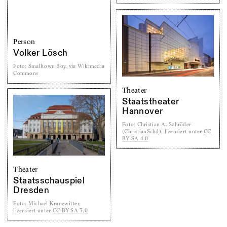
Person
Volker Lösch
Foto
:
Smalltown Boy, via Wikimedia
Commons
Theater
Staatstheater
Hannover
Foto
:
Christian A. Schröder
(
ChristianSchd
), lizensiert unter
CC
BY-SA 4.0
Theater
Staatsschauspiel
Dresden
Foto
:
Michael Kranewitter,
lizensiert unter
CC BY-SA 3.0