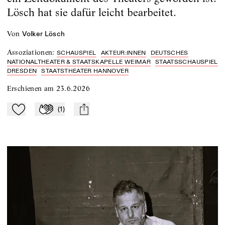
Lösch hat sie dafür leicht bearbeitet.
von
Volker Lösch
Assoziationen
:
SCHAUSPIEL
AKTEUR:INNEN
DEUTSCHES
NATIONALTHEATER & STAATSKAPELLE WEIMAR
STAATSSCHAUSPIEL
DRESDEN
STAATSTHEATER HANNOVER
Erschienen am
23.6.2026
(
1
)
Zu Mein-TdZ hinzufügen
Applaudieren
mail