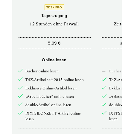
TDZ+ PRO
Tageszugang
Stand
12 Stunden ohne Paywall
Zeitschrif
ab
5,99 €
5,9
Online lesen
Onli
Bücher online lesen
—
Bücher online 
TdZ-Artikel seit 2013 online lesen
TdZ-Artikel se
Exklusive Online-Artikel lesen
Exklusive Onli
„Arbeitsbücher“ online lesen
„Arbeitsbücher
double-Artikel online lesen
double-Artikel
IXYPSILONZETT-Artikel online
IXYPSILONZET
lesen
lesen