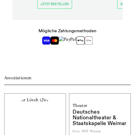
JETZT BESTELLEN
30 TAGE 
Mögliche Zahlungsmethoden
Assoziationen
Theater
Deutsches
Nationaltheater &
Staatskapelle Weimar
Foto
:
DNT Weimar