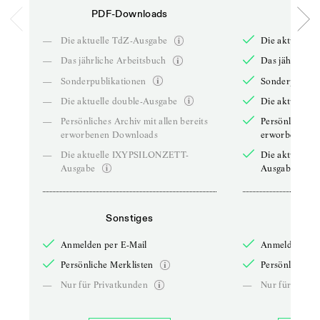
PDF-Downloads
PDF-
—
Die aktuelle TdZ-Ausgabe
Die aktuelle 
—
Das jährliche Arbeitsbuch
Das jährliche 
—
Sonderpublikationen
Sonderpublika
—
Die aktuelle double-Ausgabe
Die aktuelle 
—
Persönliches Archiv mit allen bereits
Persönliches A
erworbenen Downloads
erworbenen D
—
Die aktuelle IXYPSILONZETT-
Die aktuelle
Ausgabe
Ausgabe
Sonstiges
So
Anmelden per E-Mail
Anmelden per 
Persönliche Merklisten
Persönliche Me
—
Nur für Privatkunden
—
Nur für Priva