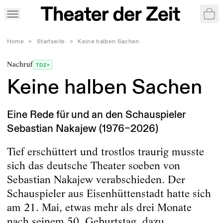
War
Home
>
Startseite
>
Keine halben Sachen
Nachruf
TDZ+
Keine halben Sachen
Eine Rede für und an den Schauspieler
Sebastian Nakajew (1976–2026)
Tief erschüttert und trostlos traurig musste
sich das deutsche Theater soeben von
Sebastian Nakajew verabschieden. Der
Schauspieler aus Eisenhüttenstadt hatte sich
am 21. Mai, etwas mehr als drei Monate
nach seinem 50. Geburtstag, dazu