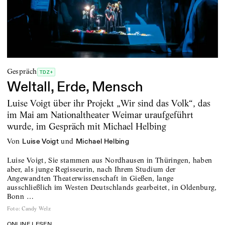
Gespräch
TDZ+
Weltall, Erde, Mensch
Luise Voigt über ihr Projekt „Wir sind das Volk“, das
im Mai am Nationaltheater Weimar uraufgeführt
wurde, im Gespräch mit Michael Helbing
von
und
Luise Voigt
Michael Helbing
Luise Voigt, Sie stammen aus Nordhausen in Thüringen, haben
aber, als junge Regisseurin, nach Ihrem Studium der
Angewandten Theaterwissenschaft in Gießen, lange
ausschließlich im Westen Deutschlands gearbeitet, in Oldenburg,
Bonn …
Foto
:
Candy Welz
ONLINE LESEN