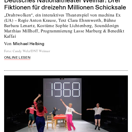
Deutsches Nationaltheater Weimar: Drei
Fiktionen für dreizehn Millionen Schicksale
„Drahtwolken“, ein interaktives Theaterspiel von machina Ex
(UA) – Regie Anton Krause, Text Clara Ehrenwerth, Bühne
Barbara Lenartz, Kostüme Sophie Lichtenberg, Sounddesign
Matthias Millhoff, Programmierung Lasse Marburg & Benedikt
Kaffai
von
Michael Helbing
Foto
:
Candy Welz/DNT Weimar
ONLINE LESEN