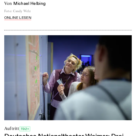
von
Michael Helbing
Foto
:
Candy Welz
ONLINE LESEN
Auftritt
TDZ+