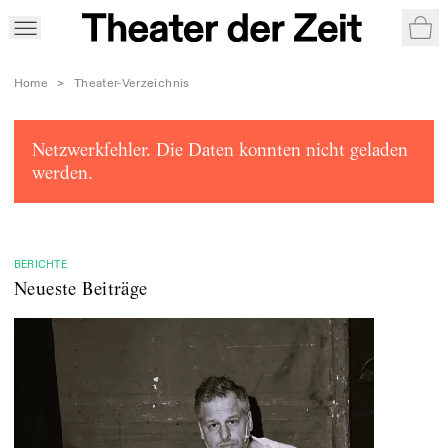
War
Home
>
Theater-Verzeichnis
Netzwerkfehler. Die Daten konnten nicht geladen
werden.
BERICHTE
Neueste Beiträge