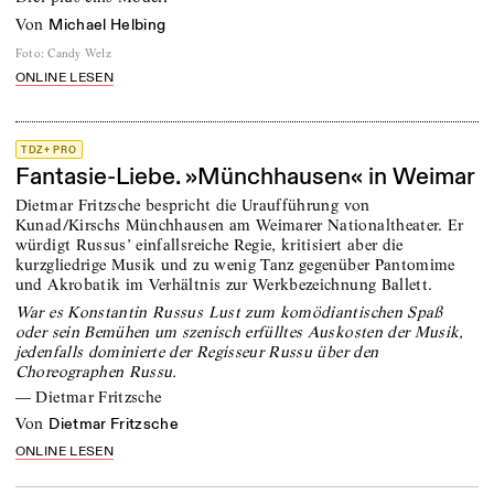
von
Michael Helbing
Foto
:
Candy Welz
ONLINE LESEN
TDZ+ PRO
Fantasie-Liebe. »Münchhausen« in Weimar
Dietmar Fritzsche bespricht die Uraufführung von
Kunad/Kirschs Münchhausen am Weimarer Nationaltheater. Er
würdigt Russus’ einfallsreiche Regie, kritisiert aber die
kurzgliedrige Musik und zu wenig Tanz gegenüber Pantomime
und Akrobatik im Verhältnis zur Werkbezeichnung Ballett.
War es Konstantin Russus Lust zum komödiantischen Spaß
oder sein Bemühen um szenisch erfülltes Auskosten der Musik,
jedenfalls dominierte der Regisseur Russu über den
Choreographen Russu.
—
Dietmar Fritzsche
von
Dietmar Fritzsche
ONLINE LESEN