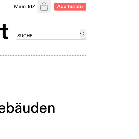
Warenkorb
Mein TdZ
Abo testen
gebäuden