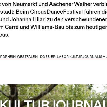
 von Neumarkt und Aachener Weiher verbirg
stadt: Beim CircusDanceFestival führen d
und Johanna Hilari zu den verschwundenen
m Carré und Williams-Bau bis zum heutige
cus.
RDRHEIN-WESTFALEN
DOSSIER: LABOR KULTURJOURNALISM