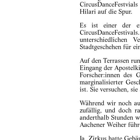
CircusDanceFestvial
Hilari auf die Spur.
Es ist einer der e
CircusDanceFestiv
unterschiedlichen
Stadtgeschehen für ei
Auf den Terrassen ru
Eingang der Apostelk
Forscher:innen des 
marginalisierter Ges
ist. Sie versuchen, s
Während wir noch auf
zufällig, und doch 
anderthalb Stunden w
Aachener Weiher führ
Ja, Zirkus hatte Gebä