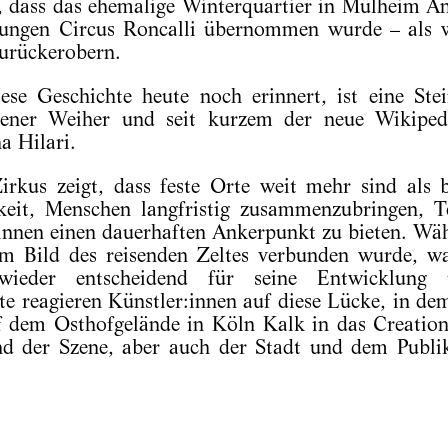
, dass das ehemalige Winterquartier in Mülheim A
jungen Circus Roncalli übernommen wurde – als 
urückerobern.
ese Geschichte heute noch erinnert, ist eine Ste
ner Weiher und seit kurzem der neue Wikiped
a Hilari.
rkus zeigt, dass feste Orte weit mehr sind als b
keit, Menschen langfristig zusammenzubringen, Te
innen einen dauerhaften Ankerpunkt zu bieten. Wäh
m Bild des reisenden Zeltes verbunden wurde, wa
ieder entscheidend für seine Entwicklung un
te reagieren Künstler:innen auf diese Lücke, in dem
auf dem Osthofgelände in Köln Kalk in das Creati
d der Szene, aber auch der Stadt und dem Publi