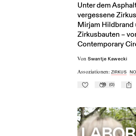
Unter dem Asphalt
vergessene Zirkus
Mirjam Hildbrand 
Zirkusbauten – vo
Contemporary Cir
von
Swantje Kawecki
Assoziationen
:
ZIRKUS
NO
(
0
)
Zu Mein-TdZ hinzufügen
Applaudieren
mail