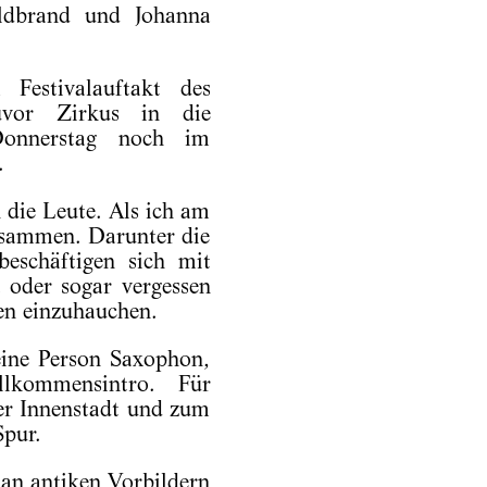
ildbrand und Johanna
Festivalauftakt des
uvor Zirkus in die
Donnerstag noch im
.
die Leute. Als ich am
usammen. Darunter die
eschäftigen sich mit
 oder sogar vergessen
en einzuhauchen.
eine Person Saxophon,
illkommensintro. Für
er Innenstadt und zum
pur.
 an antiken Vorbildern