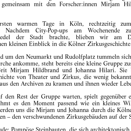
s gemeinsam mit den Forscher:innen Mirjam H
rsten warmen Tage in Köln, rechtzeitig zum 
als. Nachdem City-Pop-ups am Wochenende z
 Veedel der Stadt brachte, blieben wir am 
nen kleinen Einblick in die Kölner Zirkusgeschichte
nd um den Neumarkt und Rudolfplatz tummeln sich 
irche ankomme, steht bereits eine kleine Gruppe z
Grit Mirjam Hildbrand und Johanna Hilari. Sie b
chichte von Theater und Zirkus, die wenig bekannt
ie aus den Archiven zu kramen und ihnen wieder Leb
 den Rest der Gruppe warten, spielt gegenüber 
rahmt es den Moment passend wie ein kleines W
erden uns die Mirjam und Johanna durch die Köln
en – den verschwundenen Zirkusgebäuden auf der S
ude: Pompöse Steinbauten, die sich architektonisch