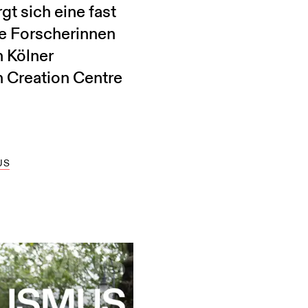
t sich eine fast
ie Forscherinnen
 Kölner
n Creation Centre
US