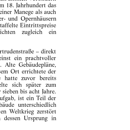
em 18. Jahrhundert das
 einer Manege als auch
ter- und Opernhäusern
affelte Eintrittspreise
chten zugleich ein
trudenstraße – direkt
inst ein prachtvoller
. Alte Gebäudepläne,
em Ort errichtete der
é hatte zuvor bereits
elte sich später zum
sieben bis acht Jahre.
fgab, ist ein Teil der
äude unterschiedlich
ten Weltkrieg zerstört
h dessen Ursprung in