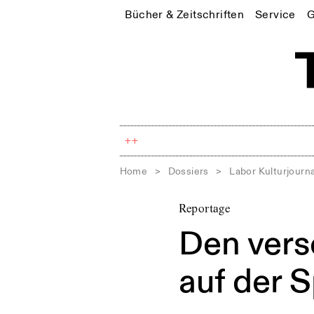
Bücher & Zeitschriften
Service
G
++
Home
>
Dossiers
>
Labor Kulturjourn
Reportage
Den ver
auf der 