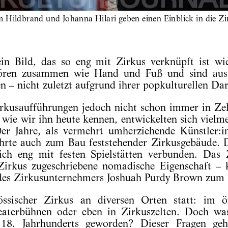
 Hildbrand und Johanna Hilari geben einen Einblick in die Zi
n Bild, das so eng mit Zirkus verknüpft ist wie
ören zusammen wie Hand und Fuß und sind aus
n – nicht zuletzt aufgrund ihrer popkulturellen Dar
irkusaufführungen jedoch nicht schon immer in Zel
wie wir ihn heute kennen, entwickelten sich viel
r Jahre, als vermehrt umherziehende Künstler:i
hrte auch zum Bau feststehender Zirkusgebäude. 
ich eng mit festen Spielstätten verbunden. Das 
Zirkus zugeschriebene nomadische Eigenschaft – 
des Zirkusunternehmers Joshuah Purdy Brown zum 
nössischer Zirkus an diversen Orten statt: im ö
aterbühnen oder eben in Zirkuszelten. Doch was
 18. Jahrhunderts geworden? Dieser Fragen ge