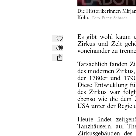
Die Historikerinnen Mirjam
Köln.
Foto
:
Franzi Schardt
Es gibt wohl kaum ei
Zu Mein-TdZ hinzufügen
Zirkus und Zelt geh
voneinander zu trenne
Applaudieren
mail
Tatsächlich fanden Z
des modernen Zirkus, 
der 1780er und 1790e
Diese Entwicklung fü
des Zirkus war folgl
ebenso wie die dem 
USA unter der Regie 
Heute findet zeitge
Tanzhäusern, auf The
Zirkusgebäuden des