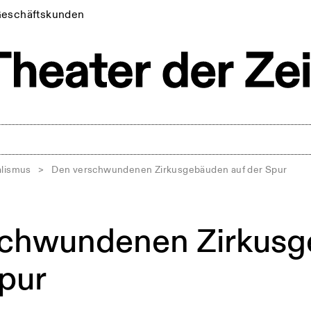
eschäftskunden
alismus
>
Den verschwundenen Zirkusgebäuden auf der Spur
schwundenen Zirkus
Spur