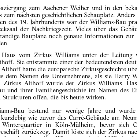
paziergang zum Aachener Weiher und in den beka
s zum nächsten geschichtlichen Schauplatz. Ander
ten des 19. Jahrhunderts war der Williams-Bau pra
cksaal der Nachkriegszeit. Vieles über das Gebäu
tändige Baupläne noch genaue Informationen zur
den.
 Haus vom Zirkus Williams unter der Leitung 
thoff. Sie entstammte einer der bedeutendsten deu
lthoff hatte die europäische Zirkusgeschichte übe
s dem Namen des Unternehmens, als sie Harry Wi
n Zirkus Althoff wurde der Zirkus Williams. Dass
au und ihrer Familiengeschichte im Namen des Eh
n Strukturen offen, die bis heute wirken.
iams-Bau bestand nur wenige Jahre und wurde 
h kurzlebig wie zuvor das Carré-Gebäude am Neum
 Winterquartier in Köln-Mülheim, bevor sich 
eschäft zurückzog. Damit löste sich der Zirkus n