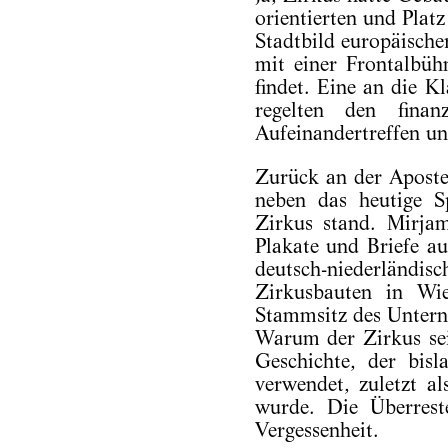
orientierten und Plat
Stadtbild europäische
mit einer Frontalbüh
findet. Eine an die Kl
regelten den fina
Aufeinandertreffen unt
Zurück an der Aposte
neben das heutige Sp
Zirkus stand. Mirja
Plakate und Briefe a
deutsch-niederländis
Zirkusbauten in Wie
Stammsitz des Unterne
Warum der Zirkus sein
Geschichte, der bis
verwendet, zuletzt al
wurde. Die Überrest
Vergessenheit.