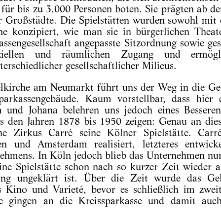
z für bis zu 3.000 Personen boten. Sie prägten ab d
r Großstädte. Die Spielstätten wurden sowohl mit
ne konzipiert, wie man sie in bürgerlichen Thea
assengesellschaft angepasste Sitzordnung sowie gest
nziellen und räumlichen Zugang und ermögli
erschiedlicher gesellschaftlicher Milieus.
lkirche am Neumarkt führt uns der Weg in die Ger
arkassengebäude. Kaum vorstellbar, dass hier e
m und Johana belehren uns jedoch eines Besseren
us den Jahren 1878 bis 1950 zeigen: Genau an dies
che Zirkus Carré seine Kölner Spielstätte. Carr
n und Amsterdam realisiert, letzteres entwick
hmens. In Köln jedoch blieb das Unternehmen nur 
e Spielstätte schon nach so kurzer Zeit wieder au
lang ungeklärt ist. Über die Zeit wurde das Geb
s Kino und Varieté, bevor es schließlich im zwei
e gingen an die Kreissparkasse und damit auc