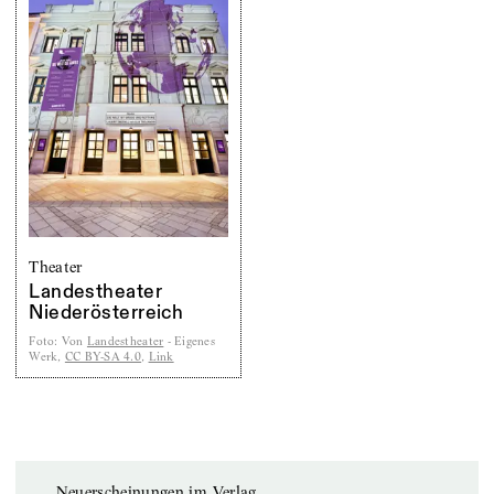
Theater
Landestheater
Niederösterreich
Foto
:
Von
Landestheater
-
Eigenes
Werk
,
CC BY-SA 4.0
,
Link
Neuerscheinungen im Verlag