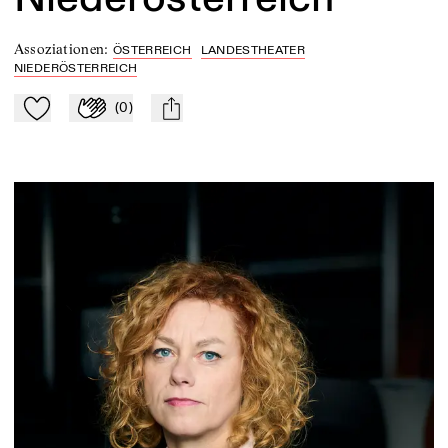
Assoziationen
:
ÖSTERREICH
LANDESTHEATER
NIEDERÖSTERREICH
(
0
)
Zu Mein-TdZ hinzufügen
Applaudieren
mail