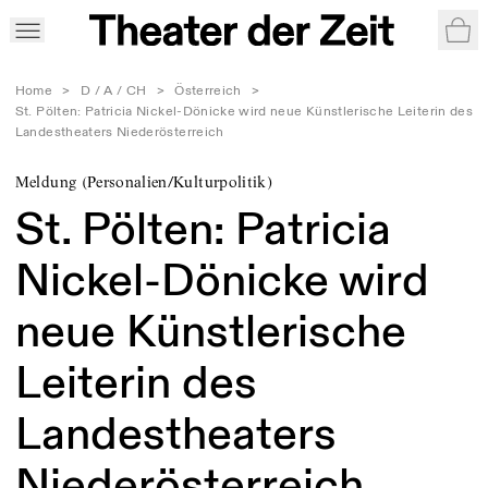
War
Home
>
D / A / CH
>
Österreich
>
St. Pölten: Patricia Nickel-Dönicke wird neue Künstlerische Leiterin des
Landestheaters Niederösterreich
Meldung (Personalien/Kulturpolitik)
St. Pölten: Patricia
Nickel-Dönicke wird
neue Künstlerische
Leiterin des
Landestheaters
Niederösterreich