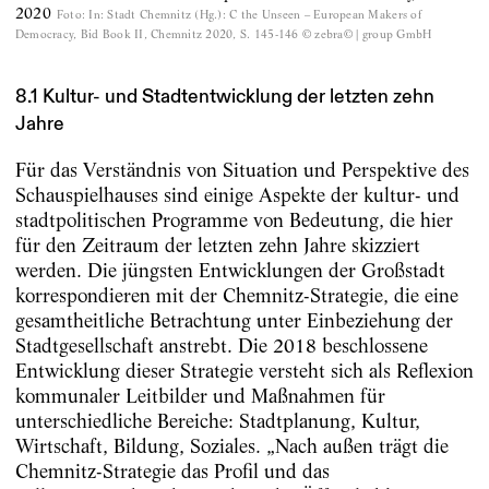
2020
Foto
:
In: Stadt Chemnitz (Hg.): C the Unseen – European Makers of
Democracy, Bid Book II, Chemnitz 2020, S. 145-146 © zebra© | group GmbH
8.1 Kultur- und Stadtentwicklung der letzten zehn
Jahre
Für das Verständnis von Situation und Perspektive des
Schauspielhauses sind einige Aspekte der kultur- und
stadtpolitischen Programme von Bedeutung, die hier
für den Zeitraum der letzten zehn Jahre skizziert
werden. Die jüngsten Entwicklungen der Großstadt
korrespondieren mit der Chemnitz-Strategie, die eine
gesamtheitliche Betrachtung unter Einbeziehung der
Stadtgesellschaft anstrebt. Die 2018 beschlossene
Entwicklung dieser Strategie versteht sich als Reflexion
kommunaler Leitbilder und Maßnahmen für
unterschiedliche Bereiche: Stadtplanung, Kultur,
Wirtschaft, Bildung, Soziales. „Nach außen trägt die
Chemnitz-Strategie das Profil und das