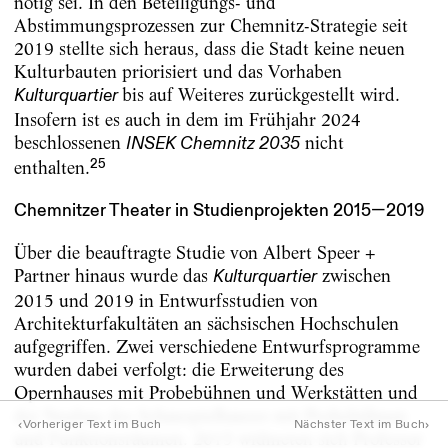
nötig sei. In den Beteiligungs- und
Abstimmungsprozessen zur Chemnitz-Strategie seit
2019 stellte sich heraus, dass die Stadt keine neuen
Kulturbauten priorisiert und das Vorhaben
bis auf Weiteres zurückgestellt wird.
Kulturquartier
Insofern ist es auch in dem im Frühjahr 2024
beschlossenen
nicht
INSEK Chemnitz 2035
25
enthalten.
Chemnitzer Theater in Studienprojekten 2015—2019
Über die beauftragte Studie von Albert Speer +
Partner hinaus wurde das
zwischen
Kulturquartier
2015 und 2019 in Entwurfsstudien von
Architekturfakultäten an sächsischen Hochschulen
aufgegriffen. Zwei verschiedene Entwurfsprogramme
wurden dabei verfolgt: die Erweiterung des
Opernhauses mit Probebühnen und Werkstätten und
der Neubau des Schauspielhauses mit Probebühnen
‹
›
Vorheriger Text im Buch
Nächster Text im Buch
und Funktionsräumen. 2015 widmeten sich Professor