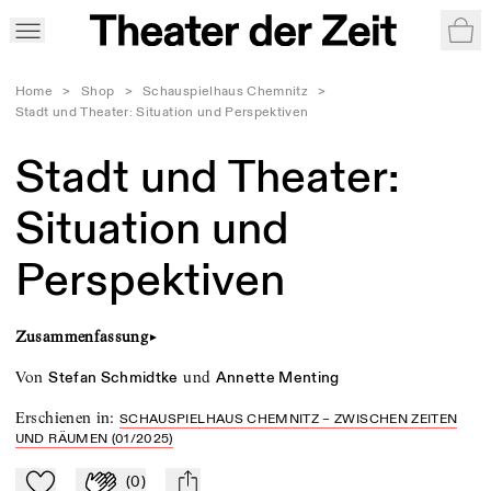
War
Home
>
Shop
>
Schauspielhaus Chemnitz
>
Stadt und Theater: Situation und Perspektiven
Stadt und Theater:
Situation und
Perspektiven
Zusammenfassung
►
von
und
Stefan Schmidtke
Annette Menting
Erschienen in
:
SCHAUSPIELHAUS CHEMNITZ – ZWISCHEN ZEITEN
UND RÄUMEN (01/2025)
(
0
)
Zu Mein-TdZ hinzufügen
Applaudieren
mail