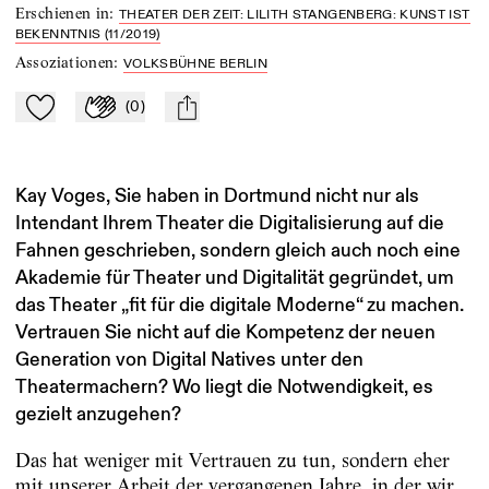
Erschienen in
:
THEATER DER ZEIT: LILITH STANGENBERG: KUNST IST
BEKENNTNIS (11/2019)
Assoziationen
:
VOLKSBÜHNE BERLIN
(
0
)
Zu Mein-TdZ hinzufügen
Applaudieren
mail
Kay Voges, Sie haben in Dortmund nicht nur als
Intendant Ihrem Theater die Digitalisierung auf die
Fahnen geschrieben, sondern gleich auch noch eine
Akademie für Theater und Digitalität gegründet, um
das Theater „fit für die digitale Moderne“ zu machen.
Vertrauen Sie nicht auf die Kompetenz der neuen
Generation von Digital Natives unter den
Theatermachern? Wo liegt die Notwendigkeit, es
gezielt anzugehen?
Das hat weniger mit Vertrauen zu tun, sondern eher
mit unserer Arbeit der vergangenen Jahre, in der wir