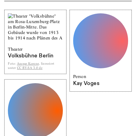
Theater
Volksbühne Berlin
Foto
:
Ansgar Koreng
, lizensiert
unter
CC BY-SA 3.0 de
Person
Kay Voges