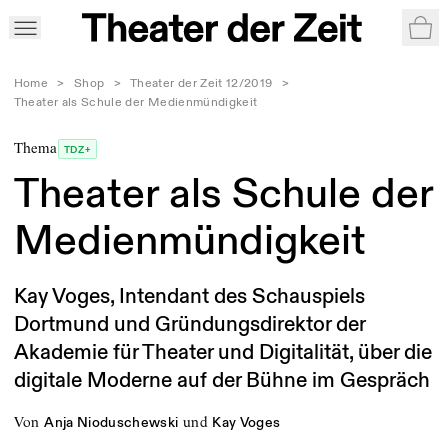
War
Home
>
Shop
>
Theater der Zeit 12/2019
>
Theater als Schule der Medienmündigkeit
Thema
TDZ+
Theater als Schule der
Medienmündigkeit
Kay Voges, Intendant des Schauspiels
Dortmund und Gründungsdirektor der
Akademie für Theater und Digitalität, über die
digitale Moderne auf der Bühne im Gespräch
von
und
Anja Nioduschewski
Kay Voges