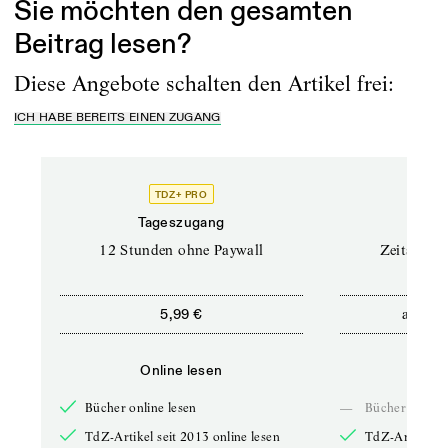
Sie möchten den gesamten
Beitrag lesen?
Diese Angebote schalten den Artikel frei:
ICH HABE BEREITS EINEN ZUGANG
TDZ+ PRO
Tageszugang
Stand
12 Stunden ohne Paywall
Zeitschrif
ab
5,99 €
5,9
Online lesen
Onli
Bücher online lesen
—
Bücher online 
TdZ-Artikel seit 2013 online lesen
TdZ-Artikel se