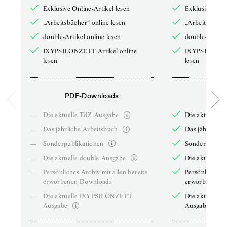
Exklusive Online-Artikel lesen
Exklusive Onli
„Arbeitsbücher“ online lesen
„Arbeitsbücher
double-Artikel online lesen
double-Artikel
IXYPSILONZETT-Artikel online
IXYPSILONZET
lesen
lesen
PDF-Downloads
PDF-
—
Die aktuelle TdZ-Ausgabe
Die aktuelle 
—
Das jährliche Arbeitsbuch
Das jährliche 
—
Sonderpublikationen
Sonderpublika
—
Die aktuelle double-Ausgabe
Die aktuelle 
—
Persönliches Archiv mit allen bereits
Persönliches A
erworbenen Downloads
erworbenen D
—
Die aktuelle IXYPSILONZETT-
Die aktuelle
Ausgabe
Ausgabe