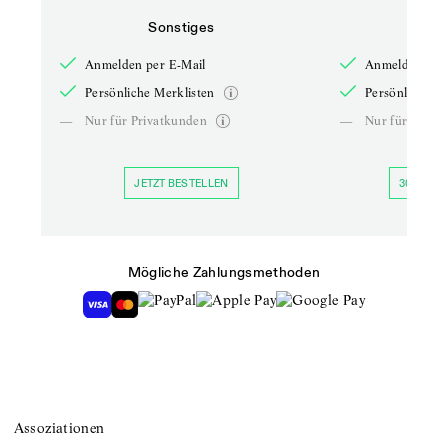
Sonstiges
So
Anmelden per E-Mail
Anmelden per 
Persönliche Merklisten
Persönliche Me
—
Nur für Privatkunden
—
Nur für Priva
JETZT BESTELLEN
30 TAGE 
Mögliche Zahlungsmethoden
Assoziationen