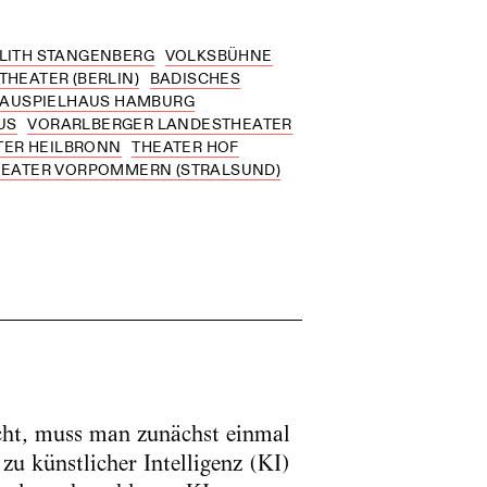
ILITH STANGENBERG
VOLKSBÜHNE
THEATER (BERLIN)
BADISCHES
HAUSPIELHAUS HAMBURG
US
VORARLBERGER LANDESTHEATER
TER HEILBRONN
THEATER HOF
HEATER VORPOMMERN (STRALSUND)
ht, muss man zunächst einmal
u künstlicher Intelligenz (KI)