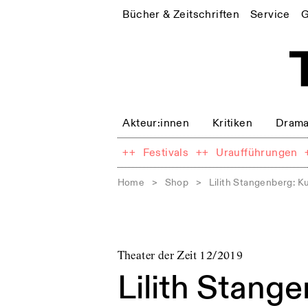
Bücher & Zeitschriften
Service
G
Akteur:innen
Kritiken
Drama
++
Festivals
++
Uraufführungen
Home
>
Shop
>
Lilith Stangenberg: K
Theater der Zeit 12/2019
Lilith Stang