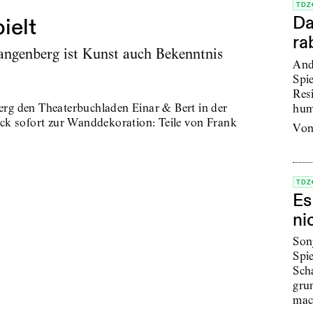
TDZ
Da
ielt
ra
tangenberg ist Kunst auch Bekenntnis
And
Spie
Res
berg den Theaterbuch­laden Einar & Bert in der
hu
Blick sofort zur Wanddekoration: Teile von Frank
vo
…
TDZ
Es
ni
Sonj
Spie
Sch
gru
mac