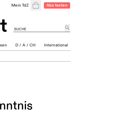
Warenkorb
Mein TdZ
Abo testen
ssen
D / A / CH
International
enntnis