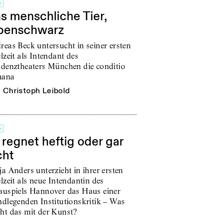
+
s menschliche Tier,
benschwarz
reas Beck untersucht in seiner ersten
lzeit als Intendant des
idenztheaters München die conditio
mana
n
Christoph Leibold
+
 regnet heftig oder gar
cht
a Anders unterzieht in ihrer ersten
lzeit als neue Intendantin des
auspiels Hannover das Haus einer
ndlegenden Institutionskritik – Was
ht das mit der Kunst?