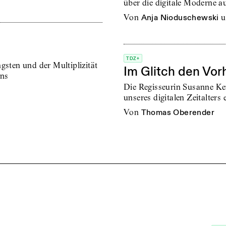
über die digitale Moderne 
von
Anja Nioduschewski
u
TDZ+
gsten und der Multiplizität
Im Glitch den Vor
gns
Die Regisseurin Susanne Ke
unseres digitalen Zeitalters 
von
Thomas Oberender