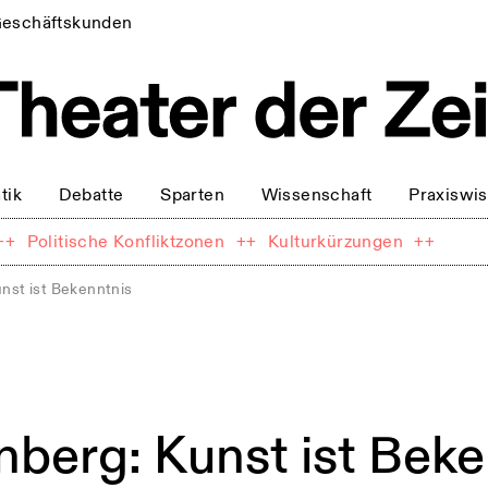
eschäftskunden
tik
Debatte
Sparten
Wissenschaft
Praxiswi
++
Politische Konfliktzonen
++
Kulturkürzungen
++
unst ist Bekenntnis
enberg: Kunst ist Bek