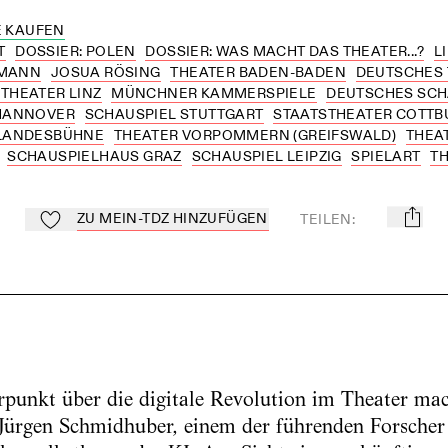
 KAUFEN
T
DOSSIER: POLEN
DOSSIER: WAS MACHT DAS THEATER...?
L
GMANN
JOSUA RÖSING
THEATER BADEN-BADEN
DEUTSCHES 
THEATER LINZ
MÜNCHNER KAMMERSPIELE
DEUTSCHES SC
 HANNOVER
SCHAUSPIEL STUTTGART
STAATSTHEATER COTTB
 LANDESBÜHNE
THEATER VORPOMMERN (GREIFSWALD)
THEA
SCHAUSPIELHAUS GRAZ
SCHAUSPIEL LEIPZIG
SPIELART
T
ZU MEIN-TDZ HINZUFÜGEN
TEILEN
:
mail
Zu Mein-TdZ hinzufügen
nkt über die digitale Revolution im Theater mac
Jürgen Schmidhuber, einem der führenden Forscher z