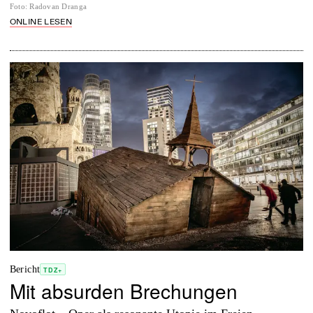
Foto
:
Radovan Dranga
ONLINE LESEN
Bericht
TDZ+
Mit absurden Brechungen