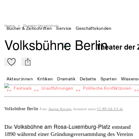
Home
>
Theater-Verzeichnis
Bücher & Zeitschriften
Service
Geschäftskunden
Volksbühne Berlin
Zu Mein-TdZ hinzufügen
mail
Akteur:innen
Kritiken
Dramatik
Debatte
Sparten
Wissens
Festivals
Uraufführungen
Politische Konfliktzonen
++
++
++
+
Volksbühne Berlin
Foto
:
Ansgar Koreng
, lizensiert unter
CC BY-SA 3.0 de
Volksbühne am Rosa-Luxemburg-Platz
Die
entstand
1890 während einer Gründungsversammlung des Vereins