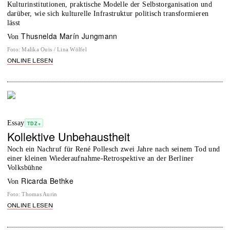
Kulturinstitutionen, praktische Modelle der Selbstorganisation und
darüber, wie sich kulturelle Infrastruktur politisch transformieren
lässt
Thusnelda Marín Jungmann
von
Foto
:
Malika Ouis / Lina Wölfel
ONLINE LESEN
Essay
TDZ+
Kollektive Unbehaustheit
Noch ein Nachruf für René Pollesch zwei Jahre nach seinem Tod und
einer kleinen Wiederaufnahme-Retrospektive an der Berliner
Volksbühne
Ricarda Bethke
von
Foto
:
Thomas Aurin
ONLINE LESEN