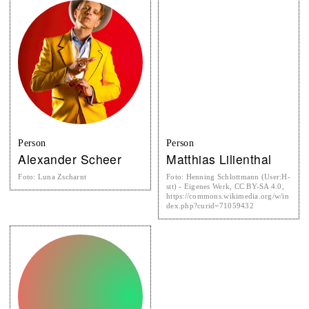
Person
Person
Alexander Scheer
Matthias Lilienthal
Foto
:
Luna Zscharnt
Foto
:
Henning Schlottmann (User:H-
stt) - Eigenes Werk, CC BY-SA 4.0,
https://commons.wikimedia.org/w/in
dex.php?curid=71059432