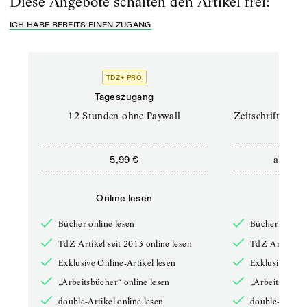
Diese Angebote schalten den Artikel frei:
ICH HABE BEREITS EINEN ZUGANG
TDZ+ PRO
TD
Tageszugang
Prof
12 Stunden ohne Paywall
Zeitschriften un
ab
5,99 €
12,5
Online lesen
Onli
Bücher online lesen
Bücher online 
TdZ-Artikel seit 2013 online lesen
TdZ-Artikel se
Exklusive Online-Artikel lesen
Exklusive Onli
„Arbeitsbücher“ online lesen
„Arbeitsbücher
double-Artikel online lesen
double-Artikel