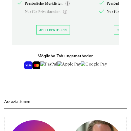
Persönliche Merklisten
Persönliche Me
—
Nur für Privatkunden
Nur für Priva
JETZT BESTELLEN
30 TAGE 
Mögliche Zahlungsmethoden
Assoziationen