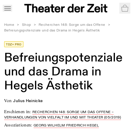
War
Home
>
Shop
>
Recherchen 148: Sorge um das Offene
>
Befreiungspotenziale und das Drama in Hegels Ästhetik
TDZ+ PRO
Befreiungspotenziale
und das Drama in
Hegels Ästhetik
von
Julius Heinicke
Erschienen in
:
RECHERCHEN 148: SORGE UM DAS OFFENE –
VERHANDLUNGEN VON VIELFALT IM UND MIT THEATER (05/2019)
Assoziationen
:
GEORG WILHELM FRIEDRICH HEGEL