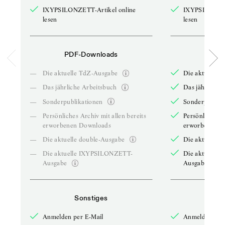
IXYPSILONZETT-Artikel online
IXYPSILONZET
lesen
lesen
PDF-Downloads
PDF-
—
Die aktuelle TdZ-Ausgabe
Die aktuelle 
—
Das jährliche Arbeitsbuch
Das jährliche 
—
Sonderpublikationen
Sonderpublika
—
Persönliches Archiv mit allen bereits
Persönliches A
erworbenen Downloads
erworbenen D
—
Die aktuelle double-Ausgabe
Die aktuelle 
—
Die aktuelle IXYPSILONZETT-
Die aktuelle
Ausgabe
Ausgabe
Sonstiges
So
Anmelden per E-Mail
Anmelden per 