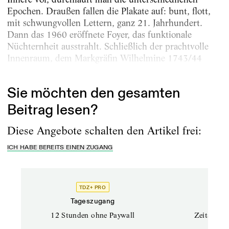
Epochen. Draußen fallen die Plakate auf: bunt, flott,
mit schwungvollen Lettern, ganz 21. Jahrhundert.
Dann das 1960 eröffnete Foyer, das funktionale
Nüchternheit ausstrahlt. Schließlich der prachtvolle
Innenraum, dem Markgräfin Wilhelmine 1743/44
vom...
Sie möchten den gesamten
Beitrag lesen?
Diese Angebote schalten den Artikel frei:
ICH HABE BEREITS EINEN ZUGANG
TDZ+ PRO
Tageszugang
Stand
12 Stunden ohne Paywall
Zeitschrif