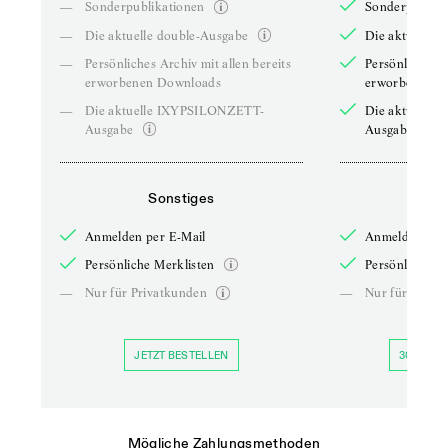
—
Sonderpublikationen
Sonderpublika
—
Die aktuelle double-Ausgabe
Die aktuelle 
—
Persönliches Archiv mit allen bereits
Persönliches A
erworbenen Downloads
erworbenen D
—
Die aktuelle IXYPSILONZETT-
Die aktuelle
Ausgabe
Ausgabe
Sonstiges
So
Anmelden per E-Mail
Anmelden per 
Persönliche Merklisten
Persönliche Me
—
Nur für Privatkunden
—
Nur für Priva
JETZT BESTELLEN
30 TAGE 
Mögliche Zahlungsmethoden