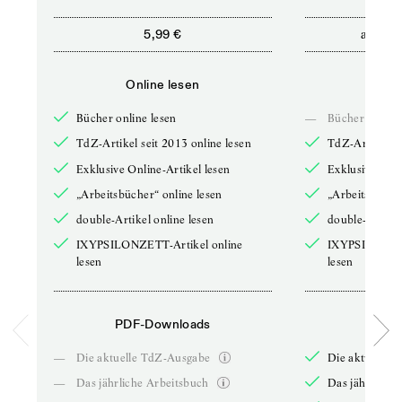
ab
5,99 €
5,9
Online lesen
Onli
Bücher online lesen
—
Bücher online 
TdZ-Artikel seit 2013 online lesen
TdZ-Artikel se
Exklusive Online-Artikel lesen
Exklusive Onli
„Arbeitsbücher“ online lesen
„Arbeitsbücher
double-Artikel online lesen
double-Artikel
IXYPSILONZETT-Artikel online
IXYPSILONZET
lesen
lesen
PDF-Downloads
PDF-
—
Die aktuelle TdZ-Ausgabe
Die aktuelle 
—
Das jährliche Arbeitsbuch
Das jährliche 