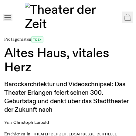
War
Home
>
Shop
>
Theater der Zeit 1/2018
>
Altes Haus, vitales Herz
Protagonisten
TDZ+
Altes Haus, vitales
Herz
Barockarchitektur und Videoschnipsel: Das
Theater Erlangen feiert seinen 300.
Geburtstag und denkt über das Stadttheater
der Zukunft nach
von
Christoph Leibold
Erschienen in
:
THEATER DER ZEIT: EDGAR SELGE: DER HELLE