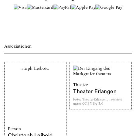
Assoziationen
Theater
Theater Erlangen
Foto
:
TheaterErlangen
, lizensiert
unter
CC BY-SA 3.0
Person
Christoph Leibold