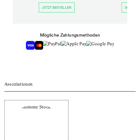
JETZT BESTELLEN
30 TAGE 
Mögliche Zahlungsmethoden
Assoziationen