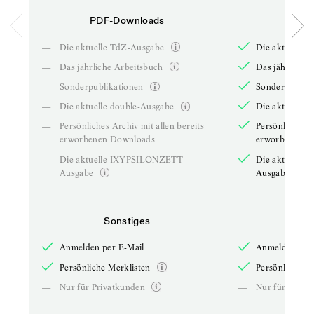
PDF-Downloads
PDF-
—
Die aktuelle TdZ-Ausgabe
Die aktuelle 
—
Das jährliche Arbeitsbuch
Das jährliche 
—
Sonderpublikationen
Sonderpublika
—
Die aktuelle double-Ausgabe
Die aktuelle 
—
Persönliches Archiv mit allen bereits
Persönliches A
erworbenen Downloads
erworbenen D
—
Die aktuelle IXYPSILONZETT-
Die aktuelle
Ausgabe
Ausgabe
Sonstiges
So
Anmelden per E-Mail
Anmelden per 
Persönliche Merklisten
Persönliche Me
—
Nur für Privatkunden
—
Nur für Priva