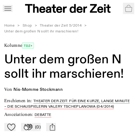
War
Home
>
Shop
>
Theater der Zeit 5/2014
>
Unter dem großen N sollt ihr marschieren!
Kolumne
TDZ+
Unter dem großen N
sollt ihr marschieren!
von
Nis-Momme Stockmann
Erschienen in
:
THEATER DER ZEIT: FÜR EINE KURZE, LANGE MINUTE
– DIE SCHAUSPIELERIN VALERY TSCHEPLANOWA (04/2014)
Assoziationen
:
DEBATTE
(
0
)
Zu Mein-TdZ hinzufügen
Applaudieren
mail