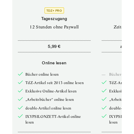
TDZ+ PRO
Tageszugang
Stand
12 Stunden ohne Paywall
Zeitschrif
ab
5,99 €
5,9
Online lesen
Onli
Bücher online lesen
—
Bücher online 
TdZ-Artikel seit 2013 online lesen
TdZ-Artikel se
Exklusive Online-Artikel lesen
Exklusive Onli
„Arbeitsbücher“ online lesen
„Arbeitsbücher
double-Artikel online lesen
double-Artikel
IXYPSILONZETT-Artikel online
IXYPSILONZET
lesen
lesen