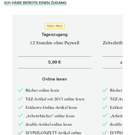
ICH HABE BEREITS EINEN ZUGANG
TDZ+ PRO
TD
Tageszugang
Prof
12 Stunden ohne Paywall
Zeitschriften un
ab
5,99 €
12,5
Online lesen
Onli
Bücher online lesen
Bücher online 
TdZ-Artikel seit 2013 online lesen
TdZ-Artikel se
Exklusive Online-Artikel lesen
Exklusive Onli
„Arbeitsbücher“ online lesen
„Arbeitsbücher
double-Artikel online lesen
double-Artikel
IXYPSILONZETT-Artikel online
IXYPSILONZET