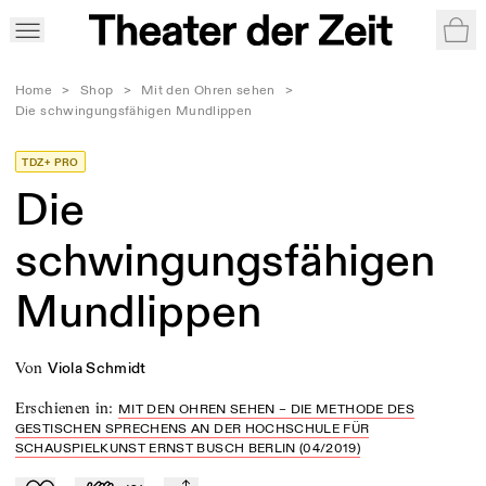
War
Home
>
Shop
>
Mit den Ohren sehen
>
Die schwingungsfähigen Mundlippen
TDZ+ PRO
Die
schwingungsfähigen
Mundlippen
von
Viola Schmidt
Erschienen in
:
MIT DEN OHREN SEHEN – DIE METHODE DES
GESTISCHEN SPRECHENS AN DER HOCHSCHULE FÜR
SCHAUSPIELKUNST ERNST BUSCH BERLIN (04/2019)