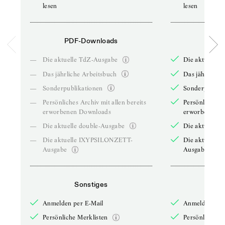
lesen
lesen
PDF-Downloads
PDF-
—
Die aktuelle TdZ-Ausgabe
Die aktuelle 
—
Das jährliche Arbeitsbuch
Das jährliche 
—
Sonderpublikationen
Sonderpublika
—
Persönliches Archiv mit allen bereits
Persönliches A
erworbenen Downloads
erworbenen D
—
Die aktuelle double-Ausgabe
Die aktuelle 
—
Die aktuelle IXYPSILONZETT-
Die aktuelle
Ausgabe
Ausgabe
Sonstiges
So
Anmelden per E-Mail
Anmelden per 
Persönliche Merklisten
Persönliche Me