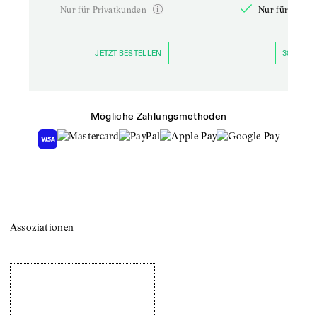
—
Nur für Privatkunden
Nur für Priva
JETZT BESTELLEN
30 TAGE 
Mögliche Zahlungsmethoden
Assoziationen