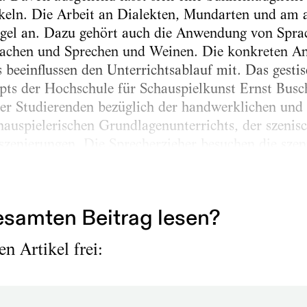
keln. Die Arbeit an Dialekten, Mundarten und am ar
Regel an. Dazu gehört auch die Anwendung von Spra
achen und Sprechen und Weinen. Die konkreten An
 beeinflussen den Unterrichtsablauf mit. Das gestis
ts der Hochschule für Schauspielkunst Ernst Busch
er Studierenden bezüglich der handwerklichen und 
auspielerischen Grundlagenunterrichts, der szenisc
szenierungen. Die Sprecherzieher besuchen die szen
oder nach der Probenarbeit ihre Beobachtungen un
chen Mitteln. Im Einzel- oder...
samten Beitrag lesen?
n Artikel frei: