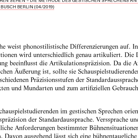
HREN SEHEN – DIE METHODE DES GESTISCHEN SPRECHENS AN
USCH BERLIN (04/2019)
e weist phonostilistische Differenzierungen auf. I
ionen wird unterschiedlich genau artikuliert. Die
g beeinflusst die Artikulationspräzision. Da die Ar
schen Äußerung ist, sollte sie Schauspielstudierend
schiedenen Präzisionsstufen der Standardaussprach
kten und Mundarten und zum artifiziellen Gebrauch
hauspielstudierenden im gestischen Sprechen orient
spräzision der Standardaussprache. Verssprache und
liche Anforderungen bestimmter Bühnensituationen
. Davon ausgehend lässt sich eine bühnentaugliche s