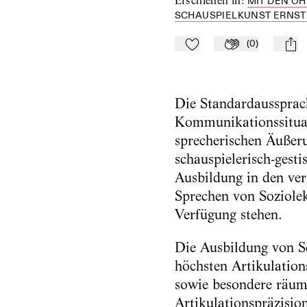
Erschienen in
:
MIT DEN O
SCHAUSPIELKUNST ERNST B
(
0
)
Zu Mein-TdZ hinzufügen
Applaudieren
mail
Die Standardaussprach
Kommunikationssituat
sprecherischen Äußerun
schauspielerisch-gesti
Ausbildung in den ver
Sprechen von Soziole
Verfügung stehen.
Die Ausbildung von Sc
höchsten Artikulation
sowie besondere räum
Artikulationspräzision