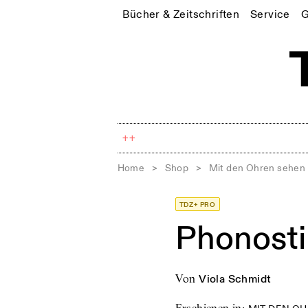
Bücher & Zeitschriften
Service
G
++
Home
>
Shop
>
Mit den Ohren sehen
TDZ+ PRO
Phonostil
von
Viola Schmidt