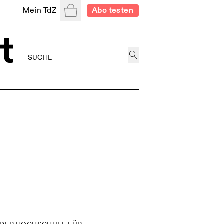
Warenkorb
Mein TdZ
Abo testen