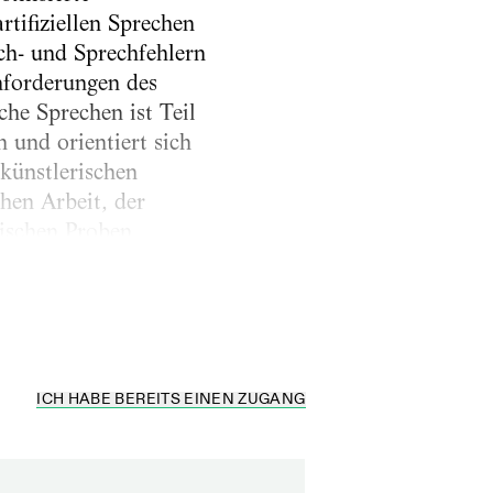
tifiziellen Sprechen
ch- und Sprechfehlern
forderungen des
che Sprechen ist Teil
 und orientiert sich
künstlerischen
hen Arbeit, der
ischen Proben,
d geben Hinweise zum
ICH HABE BEREITS EINEN ZUGANG