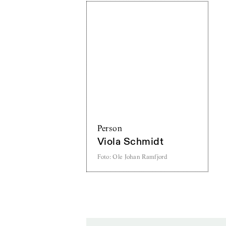
Person
Viola Schmidt
Foto
:
Ole Johan Ramfjord