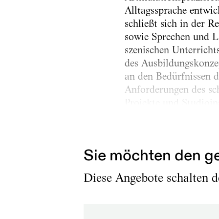
Alltagssprache entwic
schließt sich in der 
sowie Sprechen und L
szenischen Unterrichts
des Ausbildungskonzep
an den Bedürfnissen d
Anforderungen des sch
Projekte und Studioin
beschreiben während 
Umgang mit sprecheris
Sie möchten den ge
Diese Angebote schalten de