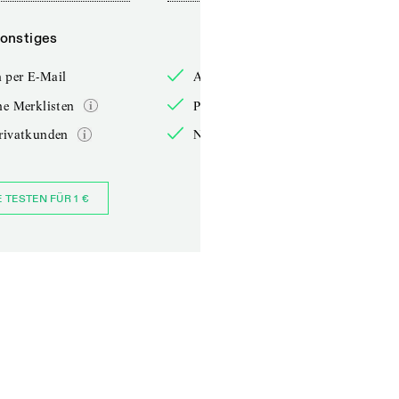
onstiges
Sonstiges
 per E-Mail
Anmelden per E-Mail
he Merklisten
Persönliche Merklisten
rivatkunden
Nur für Privatkunden
E TESTEN FÜR 1 €
JETZT BESTELLEN