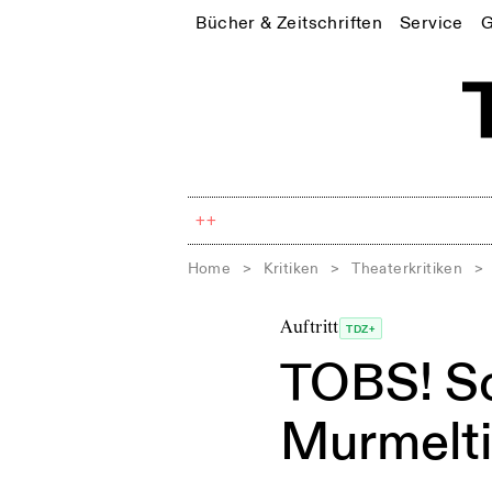
Bücher & Zeitschriften
Service
G
++
Home
>
Kritiken
>
Theaterkritiken
>
Auftritt
TDZ+
TOBS! S
Murmelti