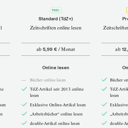
TDZ+
Standard (TdZ+)
Pr
l
Zeitschriften online lesen
Zeitschrift
ab
5,99 €
/
Monat
ab
12
Online lesen
On
—
Bücher online lesen
Bücher on
ne
TdZ-Artikel seit 2013 online
TdZ-Artik
lesen
lesen
esen
Exklusive Online-Artikel lesen
Exklusive
en
„Arbeitsbücher“ online lesen
„Arbeitsb
double-Artikel online lesen
double-Ar