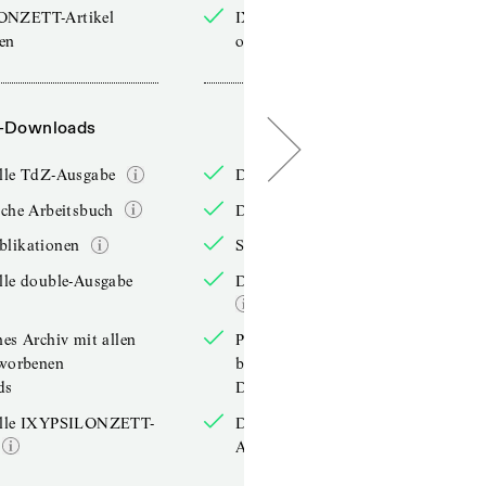
ONZETT-Artikel
IXYPSILONZETT-Artikel
sen
online lesen
-Downloads
PDF-Downloads
elle TdZ-Ausgabe
Die aktuelle TdZ-Ausgabe
iche Arbeitsbuch
Das jährliche Arbeitsbuch
blikationen
Sonderpublikationen
lle double-Ausgabe
Die aktuelle double-Ausgabe
hes Archiv mit allen
Persönliches Archiv mit allen
rworbenen
bereits erworbenen
ds
Downloads
elle IXYPSILONZETT-
Die aktuelle IXYPSILONZETT-
Ausgabe