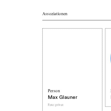
Assoziationen
Person
Max Glauner
Foto
:
privat