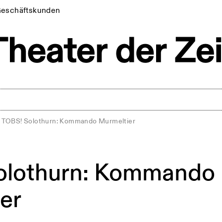
eschäftskunden
TOBS! Solothurn: Kommando Murmeltier
olothurn: Kommando
er