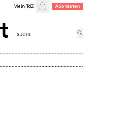
Warenkorb
Mein TdZ
Abo testen