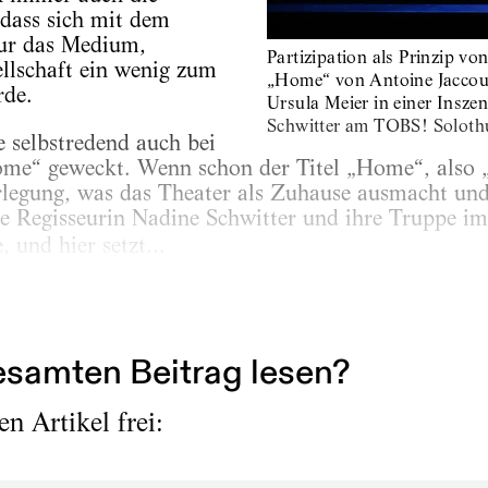
dass sich mit dem
ur das Medium,
Partizipation als Prinzip v
llschaft ein wenig zum
„Home“ von Antoine Jaccou
rde.
Ursula Meier in einer Insze
Schwitter am TOBS! Soloth
 selbstredend auch bei
me“ geweckt. Wenn schon der Titel „Home“, also
erlegung, was das Theater als Zuhause ausmacht un
ie Regisseurin Nadine Schwitter und ihre Truppe i
, und hier setzt...
samten Beitrag lesen?
n Artikel frei: