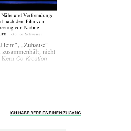
on Nähe und Verfremdung:
d nach dem Film von
nierung von Nadine
urn.
Foto
:
Joel Schweizer
 „Heim“, „Zuhause“
d zusammenhält, nicht
m Kern
Co-Kreation
ICH HABE BEREITS EINEN ZUGANG