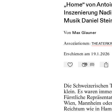
„Home“ von Antoin
Inszenierung Nadi
Musik Daniel Stei
von
Max Glauner
Assoziationen
:
THEATERKR
Erschienen am
19.1.2026
(
0
)
Zu Mein-TdZ hinzufügen
Applaudieren
mail
Die Schweizerischen 
klein. Es waren imme
Fürstliche Repräsentat
Wien, Mannheim oder
Reichtum wie in Hamb