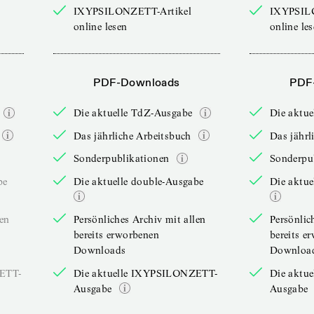
IXYPSILONZETT-Artikel
IXYPSIL
online lesen
online le
PDF-Downloads
PDF
Die aktuelle TdZ-Ausgabe
Die aktu
Das jährliche Arbeitsbuch
Das jährl
Sonderpublikationen
Sonderpu
be
Die aktuelle double-Ausgabe
Die aktue
len
Persönliches Archiv mit allen
Persönlic
bereits erworbenen
bereits e
Downloads
Downloa
ZETT-
Die aktuelle IXYPSILONZETT-
Die aktu
Ausgabe
Ausgabe