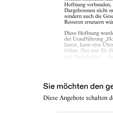
Hoffnung verbunden, 
Dargebotenen nicht n
sondern auch die Gese
Besseren erneuern wü
Diese Hoffnung wurde
der Uraufführung „Ho
lautet, kann eine Üb
fehlen. Das war für d
und
– die
Partizipation
Erschienen am
19.1.2026
Sie möchten den ge
Diese Angebote schalten de