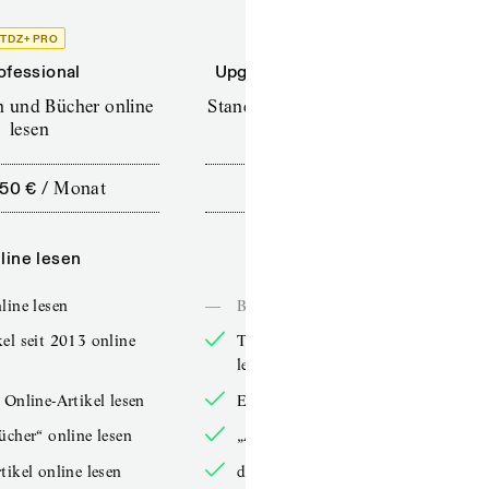
TDZ+ PRO
TDZ+
ofessional
Upgrade für Printabonnenten
en und Bücher online
Standard (TdZ+) – Zeitschriften
lesen
online lesen
,50 €
/
Monat
10,00 €
/
12 Monate
line lesen
Online lesen
line lesen
—
Bücher online lesen
el seit 2013 online
TdZ-Artikel seit 2013 online
lesen
 Online-Artikel lesen
Exklusive Online-Artikel lesen
ücher“ online lesen
„Arbeitsbücher“ online lesen
tikel online lesen
double-Artikel online lesen