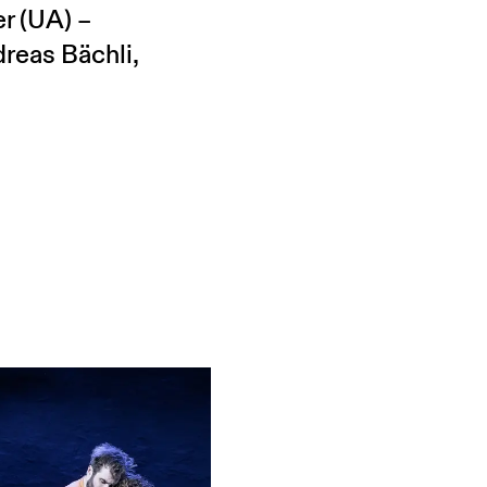
r (UA) –
reas Bächli,