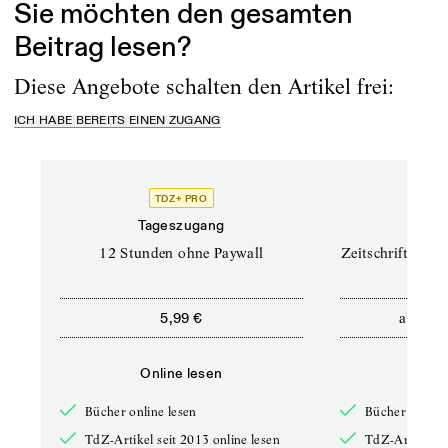
Sie möchten den gesamten
Beitrag lesen?
Diese Angebote schalten den Artikel frei:
ICH HABE BEREITS EINEN ZUGANG
TDZ+ PRO
TD
Tageszugang
Prof
12 Stunden ohne Paywall
Zeitschriften un
ab
5,99 €
12,5
Online lesen
Onli
Bücher online lesen
Bücher online 
TdZ-Artikel seit 2013 online lesen
TdZ-Artikel se