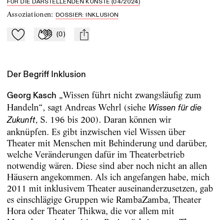
FÜR DIE DARSTELLENDEN KÜNSTE (04/2024)
Assoziationen
:
DOSSIER: INKLUSION
(
0
)
Zu Mein-TdZ hinzufügen
Applaudieren
mail
Der Begriff Inklusion
„Wissen führt nicht zwangsläufig zum
Georg Kasch
Handeln“, sagt Andreas Wehrl (siehe
Wissen für die
, S. 196 bis 200). Daran können wir
Zukunft
anknüpfen. Es gibt inzwischen viel Wissen über
Theater mit Menschen mit Behinderung und darüber,
welche Veränderungen dafür im Theaterbetrieb
notwendig wären. Diese sind aber noch nicht an allen
Häusern angekommen. Als ich angefangen habe, mich
2011 mit inklusivem Theater auseinanderzusetzen, gab
es einschlägige Gruppen wie RambaZamba, Theater
Hora oder Theater Thikwa, die vor allem mit