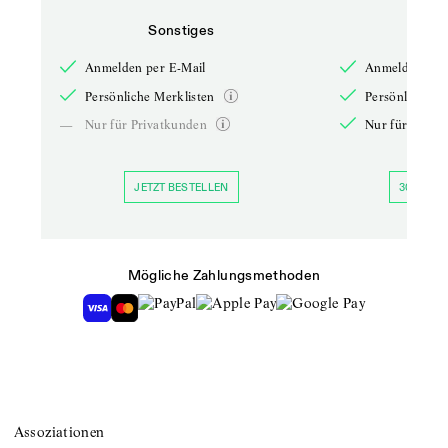
Sonstiges
So
Anmelden per E-Mail
Anmelden per 
Persönliche Merklisten
Persönliche Me
—
Nur für Privatkunden
Nur für Priva
JETZT BESTELLEN
30 TAGE 
Mögliche Zahlungsmethoden
Assoziationen