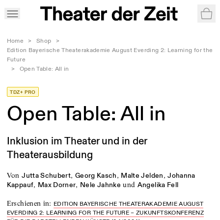
War
Home
>
Shop
>
Edition Bayerische Theaterakademie August Everding 2: Learning for the
Future
>
Open Table: All in
TDZ+ PRO
Open Table: All in
Inklusion im Theater und in der
Theaterausbildung
von
,
,
,
Jutta Schubert
Georg Kasch
Malte Jelden
Johanna
,
,
und
Kappauf
Max Dorner
Nele Jahnke
Angelika Fell
Erschienen in
:
EDITION BAYERISCHE THEATERAKADEMIE AUGUST
EVERDING 2: LEARNING FOR THE FUTURE – ZUKUNFTSKONFERENZ