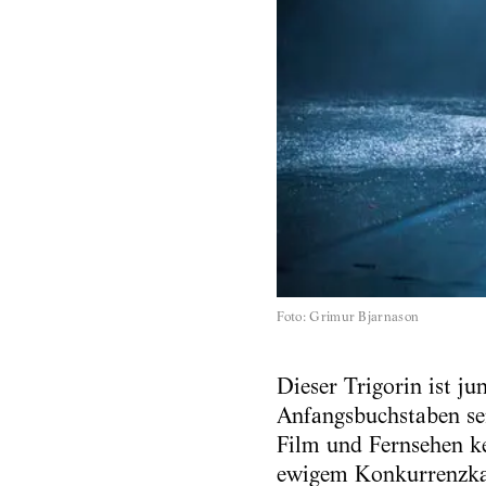
Foto
:
Grimur Bjarnason
Dieser Trigorin ist j
Anfangsbuchstaben sei
Film und Fernsehen ke
ewigem Konkurrenzkamp