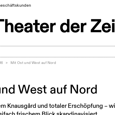
eschäftskunden
16
>
Mit Ost und West auf Nord
und West auf Nord
m Knausgård und totaler Erschöpfung – w
ifach frischem Blick skandinavisiert