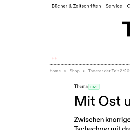
Bücher & Zeitschriften
Service
G
++
Home
>
Shop
>
Theater der Zeit 2/20
Thema
TDZ+
Mit Ost 
Zwischen knorrige
Tschechow mit dre