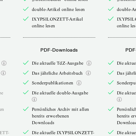
double-Artikel online lesen
double-Ar
IXYPSILONZETT-Artikel
IXYPSIL
online lesen
online le
PDF-Downloads
PDF
Die aktuelle TdZ-Ausgabe
Die aktu
Das jährliche Arbeitsbuch
Das jährl
Sonderpublikationen
Sonderpu
be
Die aktuelle double-Ausgabe
Die aktue
len
Persönliches Archiv mit allen
Persönlic
bereits erworbenen
bereits e
Downloads
Downloa
ZETT-
Die aktuelle IXYPSILONZETT-
Die aktu