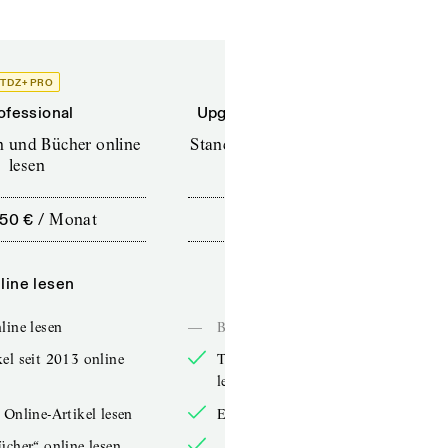
TDZ+ PRO
TDZ+
ofessional
Upgrade für Printabonnenten
en und Bücher online
Standard (TdZ+) – Zeitschriften
lesen
online lesen
,50 €
/
Monat
10,00 €
/
12 Monate
line lesen
Online lesen
line lesen
—
Bücher online lesen
el seit 2013 online
TdZ-Artikel seit 2013 online
lesen
 Online-Artikel lesen
Exklusive Online-Artikel lesen
ücher“ online lesen
„Arbeitsbücher“ online lesen