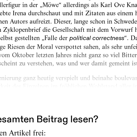
llerfigur in der „Möwe“ allerdings als Karl Ove Kn
ebte Irena durchschaut und mit Zitaten aus einem 
hen Autors aufreizt. Dieser, lange schon in Schwede
 Zyklopenbrief die Gesellschaft mit dem Vorwurf h
selbst gestellten „Falle der
“. D
political correctness
ige Riesen der Moral verspottet sahen, als sehr unf
om Oktober letzten Jahres nicht ganz so viel Bitterk
scheint zu verstehen, was und wer damit gemeint is
zenierung ganz heutig verspielt und beinahe bouleva
keit des Einzelnen im fröhlichen Wohlstand aller 
kt zu zeigen. Kostja, hier Konni genannt, kann auch
e mit...
samten Beitrag lesen?
n Artikel frei: