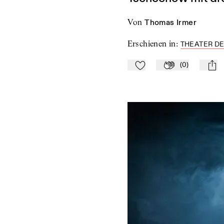
von
Thomas Irmer
Erschienen in
:
THEATER DE
(
0
)
Zu Mein-TdZ hinzufügen
Applaudieren
mail