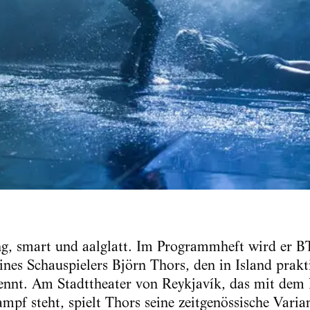
ung, smart und aalglatt. Im Programmheft wird er B
nes Schauspielers Björn Thors, den in Island prakt
nnt. Am Stadttheater von Reykjavík, das mit dem 
f steht, spielt Thors seine zeitgenössische Varia