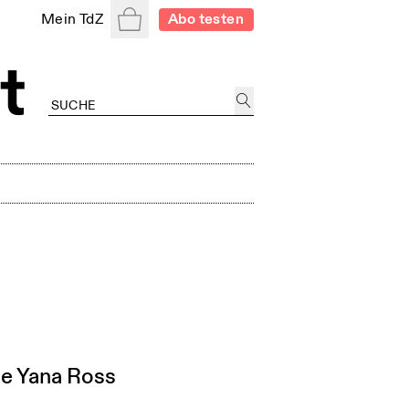
Warenkorb
Mein TdZ
Abo testen
ie Yana Ross