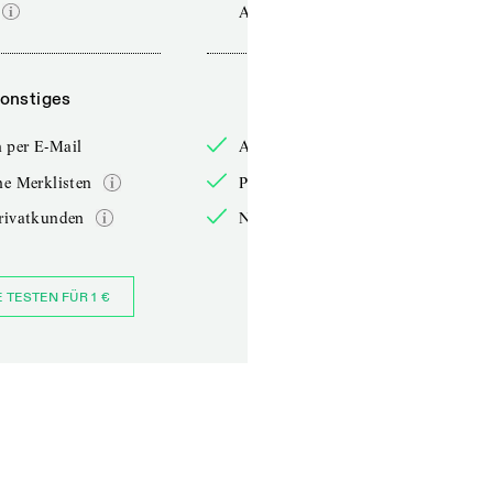
Ausgabe
onstiges
Sonstiges
 per E-Mail
Anmelden per E-Mail
he Merklisten
Persönliche Merklisten
rivatkunden
Nur für Privatkunden
E TESTEN FÜR 1 €
JETZT BESTELLEN