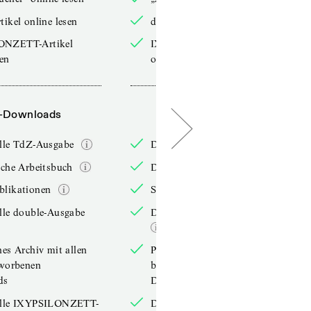
tikel online lesen
double-Artikel online lesen
ONZETT-Artikel
IXYPSILONZETT-Artikel
sen
online lesen
-Downloads
PDF-Downloads
elle TdZ-Ausgabe
Die aktuelle TdZ-Ausgabe
iche Arbeitsbuch
Das jährliche Arbeitsbuch
blikationen
Sonderpublikationen
lle double-Ausgabe
Die aktuelle double-Ausgabe
hes Archiv mit allen
Persönliches Archiv mit allen
rworbenen
bereits erworbenen
ds
Downloads
elle IXYPSILONZETT-
Die aktuelle IXYPSILONZETT-