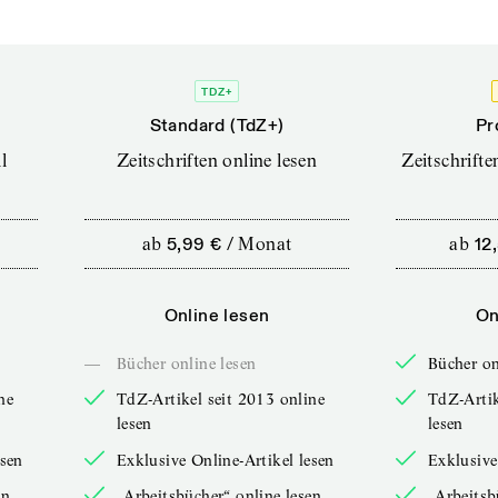
TDZ+
Standard (TdZ+)
Pr
l
Zeitschriften online lesen
Zeitschrift
ab
5,99 €
/
Monat
ab
12
Online lesen
On
—
Bücher online lesen
Bücher on
ne
TdZ-Artikel seit 2013 online
TdZ-Artik
lesen
lesen
esen
Exklusive Online-Artikel lesen
Exklusive
en
„Arbeitsbücher“ online lesen
„Arbeitsb