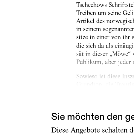
Tschechows Schriftste
Treiben um seine Geli
Artikel des norwegisc
in seinem sogenannten
sitze in einer von ihr 
die sich da als einäug
sät in dieser „Möwe“ v
Publikum, aber jeder 
Sowieso ist diese Ins
Grundton, die Traurig
oberflächlich abgedec
Schlagzeugperformanc
Sie möchten den ge
Diese Angebote schalten de