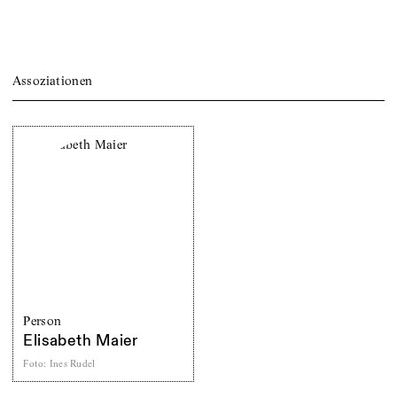
Assoziationen
Person
Elisabeth Maier
Foto
:
Ines Rudel