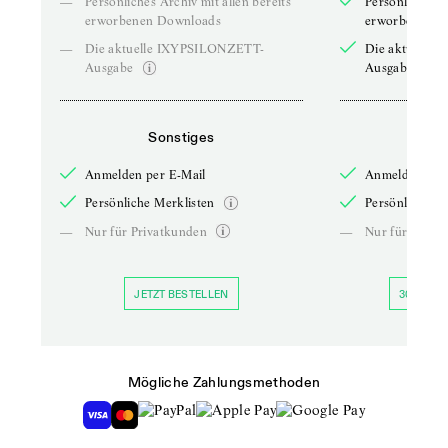
—
Persönliches Archiv mit allen bereits
Persönliches A
erworbenen Downloads
erworbenen D
—
Die aktuelle IXYPSILONZETT-
Die aktuelle
Ausgabe
Ausgabe
Sonstiges
So
Anmelden per E-Mail
Anmelden per 
Persönliche Merklisten
Persönliche Me
—
Nur für Privatkunden
—
Nur für Priva
JETZT BESTELLEN
30 TAGE 
Mögliche Zahlungsmethoden