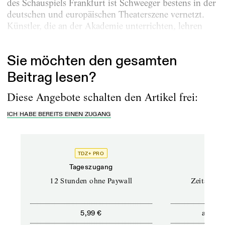
des Schauspiels Frankfurt ist Schweeger bestens in der
deutschen und europäischen Theaterszene vernetzt.
Künstler, die an der Akademie unterrichten, lehren
nicht nur...
Sie möchten den gesamten
Beitrag lesen?
Diese Angebote schalten den Artikel frei:
ICH HABE BEREITS EINEN ZUGANG
TDZ+ PRO
Tageszugang
Stand
12 Stunden ohne Paywall
Zeitschrif
ab
5,99 €
5,9