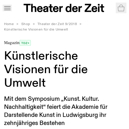
War
Home
>
Shop
>
Theater der Zeit 9/2018
>
Künstlerische Visionen für die Umwelt
Magazin
TDZ+
Künstlerische
Visionen für die
Umwelt
Mit dem Symposium „Kunst. Kultur.
Nachhaltigkeit“ feiert die Akademie für
Darstellende Kunst in Ludwigsburg ihr
zehnjähriges Bestehen