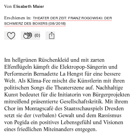
von
Elisabeth Maier
Erschienen in
:
THEATER DER ZEIT: FRANZ ROGOWSKI: DER
SCHMERZ DES BOXERS (08/2018)
(
0
)
Zu Mein-TdZ hinzufügen
Applaudieren
mail
Im hellgrünen Rüschenkleid und mit zarten
Elfenflügeln kämpft die Elektropop-Sängerin und
Performerin Bernadette La Hengst für eine bessere
Welt. Als Klima-Fee mischt die Künstlerin mit ihren
politischen Songs die Theaterszene auf. Nachhaltige
Kunst bedeutet für die Initiatorin von Bürgerprojekten
mitreißend präsentierte Gesellschaftskritik. Mit ihrem
Chor im Montagscafé des Staatsschauspiels Dresden
setzt sie der (verbalen) Gewalt und dem Rassismus
von Pegida ein positives Lebensgefühl und Visionen
eines friedlichen Miteinanders entgegen.