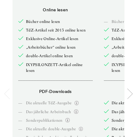
Online lesen
Onli
Bücher online lesen
—
Bücher online 
TdZ-Artikel seit 2013 online lesen
TdZ-Artikel se
Exklusive Online-Artikel lesen
Exklusive Onli
„Arbeitsbücher“ online lesen
„Arbeitsbücher
double-Artikel online lesen
double-Artikel
IXYPSILONZETT-Artikel online
IXYPSILONZET
lesen
lesen
PDF-Downloads
PDF-
—
Die aktuelle TdZ-Ausgabe
Die aktuelle 
—
Das jährliche Arbeitsbuch
Das jährliche 
—
Sonderpublikationen
Sonderpublika
—
Die aktuelle double-Ausgabe
Die aktuelle 