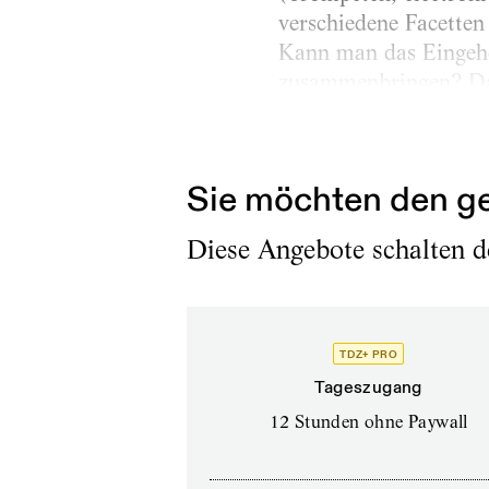
verschiedene Facetten 
Kann man das Eingehe
zusammenbringen? Das
diese Frage im Zusamm
schiffbrüchigen DDR-
Sie möchten den ge
Diese Angebote schalten de
TDZ+ PRO
Tageszugang
12 Stunden ohne Paywall