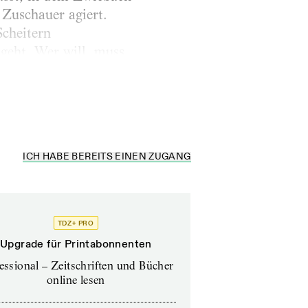
 Zuschauer agiert.
cheitern
geht. Wer will, muss
der die
ICH HABE BEREITS EINEN ZUGANG
TDZ+ PRO
Upgrade für Printabonnenten
essional – Zeitschriften und Bücher
online lesen