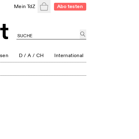
Warenkorb
Mein TdZ
Abo testen
ssen
D / A / CH
International