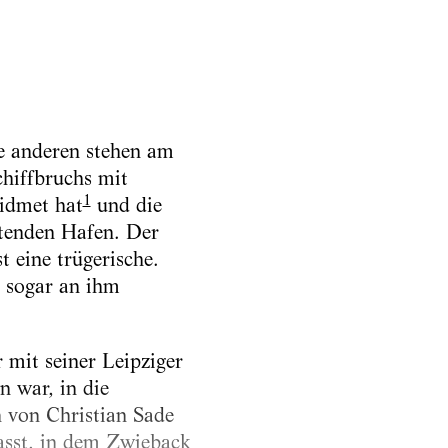
e anderen stehen am
hiffbruchs mit
1
idmet hat
und die
ttenden Hafen. Der
t eine trügerische.
 sogar an ihm
 mit seiner Leipziger
 war, in die
h von Christian Sade
passt, in dem Zwieback