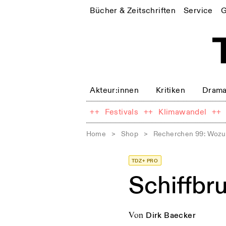
Bücher & Zeitschriften
Service
G
Akteur:innen
Kritiken
Drama
++
Festivals
++
Klimawandel
++
Home
>
Shop
>
Recherchen 99: Wozu
TDZ+ PRO
Schiffbr
von
Dirk Baecker