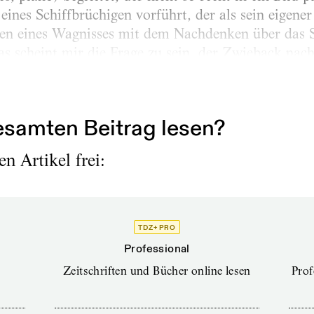
eines Schiffbrüchigen vorführt, der als sein eigener
n eines Wagnisses mit dem Nachdenken über das S
 scheint mir die Frage zu sein, der Zwieback nach
enhang mit einer Post-Wende-Situation sehen, in 
Bewohner gezwungen sind,...
samten Beitrag lesen?
n Artikel frei:
TDZ+ PRO
Professional
Zeitschriften und Bücher online lesen
Prof