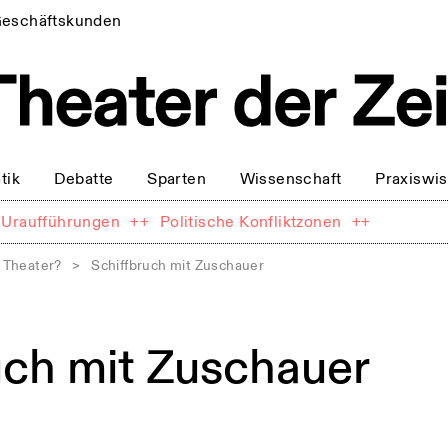
eschäftskunden
tik
Debatte
Sparten
Wissenschaft
Praxiswi
Uraufführungen
++
Politische Konfliktzonen
++
 Theater?
>
Schiffbruch mit Zuschauer
uch mit Zuschauer