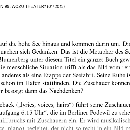
 99: WOZU THEATER? (01/2013)
 auf die hohe See hinaus und kommen darin um. Di
machen sich Gedanken. Das ist die Metapher des Sc
Blumenberg unter diesem Titel ein ganzes Buch gew
e menschliche Situation trifft als das Bild vom re
s anderes als eine Etappe der Seefahrt. Seine Ruhe is
 schon im Hafen stattfinden. Die Zuschauer können
wer besorgt dann das Nachdenken?
ack („lyrics, voices, hairs“) führt seine Zuschauer
fgang 6.13 Uhr“, die im Berliner Podewil zu sehen
hiffbruchs mit Zuschauern ein. Er wird musikalisc
s, piano) begleitet, der nicht so recht in ein Bild 