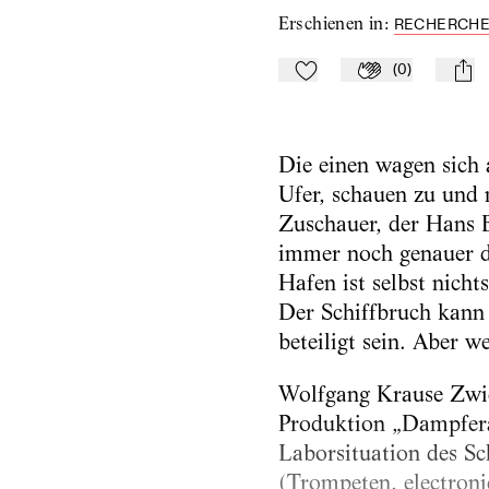
Erschienen in
:
RECHERCHEN
(
0
)
Zu Mein-TdZ hinzufügen
Applaudieren
mail
Die einen wagen sich
Ufer, schauen zu und 
Zuschauer, der Hans 
immer noch genauer di
Hafen ist selbst nicht
Der Schiffbruch kann
beteiligt sein. Aber 
Wolfgang Krause Zwieb
Produktion „Dampferau
Laborsituation des Sc
(Trompeten, electronic