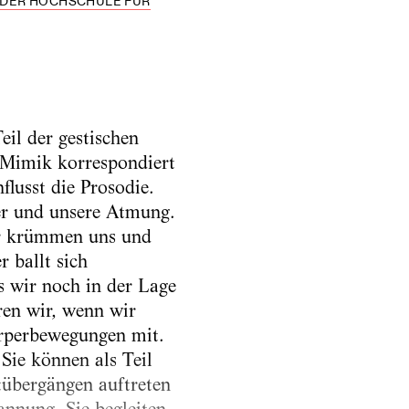
 DER HOCHSCHULE FÜR
eil der gestischen
 Mimik korrespondiert
lusst die Prosodie.
er und unsere Atmung.
wir krümmen uns und
 ballt sich
s wir noch in der Lage
eren wir, wenn wir
örperbewegungen mit.
Sie können als Teil
tübergängen auftreten