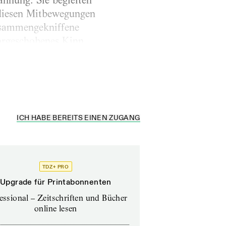
nnung. Sie begleiten
diesen Mitbewegungen
usammengekniffene
vorgeschobenes Kinn
en weder der
ICH HABE BEREITS EINEN ZUGANG
TDZ+ PRO
Upgrade für Printabonnenten
essional – Zeitschriften und Bücher
online lesen