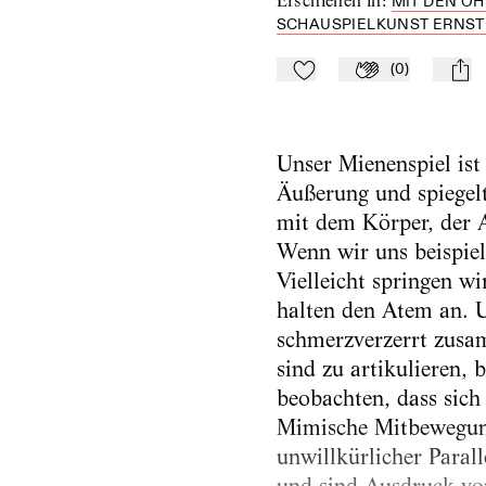
Erschienen in
:
MIT DEN O
SCHAUSPIELKUNST ERNST B
(
0
)
Zu Mein-TdZ hinzufügen
Applaudieren
mail
Unser Mienenspiel ist 
Äußerung und spiegel
mit dem Körper, der A
Wenn wir uns beispie
Vielleicht springen w
halten den Atem an. U
schmerzverzerrt zusam
sind zu artikulieren, 
beobachten, dass sic
Mimische Mitbewegunge
unwillkürlicher Paral