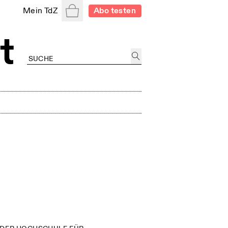
Warenkorb
Mein TdZ
Abo testen