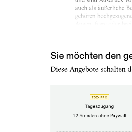
und sind Ausdruck von
auch als äußerliche 
gehören hochgezogene
Augen, feste oder bre
oder immer wieder ge
Genauigkeit des Ausdr
Sie möchten den ge
Diese Angebote schalten de
TDZ+ PRO
Tageszugang
12 Stunden ohne Paywall