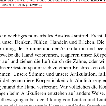
HREN SEHEN – DIE METHODE DES GESTISCHEN SPRECHENS AN
USCH BERLIN (04/2019)
ein wichtiges nonverbales Ausdrucksmittel. Es ist T
t unser Denken, Fühlen, Handeln und Erleben. Die
tmung, der Stimme und der Artikulation und beeinf
lsweise die Hand verbrennen, reagieren unser Körp
ir auf und ziehen die Luft durch die Zähne, oder 
nser Gesicht spannt sich zu einem Erschrecken oder
men. Unsere Stimme und unsere Artikulation, fall
bildet genau diese Körperlichkeit ab. Ähnlich reagi
h jemand die Hand verbrennt. Wir vollziehen die K
n beim Artikulieren entstehen auf andere Weise. 
lelbewegungen bei der Bildung von Lauten und Lau