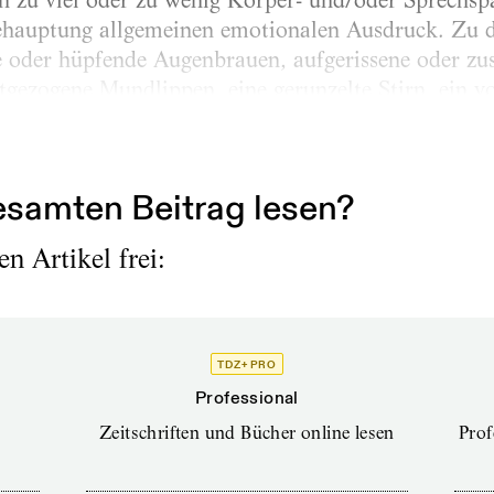
 zu viel oder zu wenig Körper- und/oder Sprechspa
Behauptung allgemeinen emotionalen Ausdruck. Zu 
 oder hüpfende Augenbrauen, aufgerissene oder z
itgezogene Mundlippen, eine gerunzelte Stirn, ein 
rn der vorgestreckte Kopf. Diese Bewegungen dien
ucks noch...
samten Beitrag lesen?
n Artikel frei:
TDZ+ PRO
Professional
Zeitschriften und Bücher online lesen
Prof