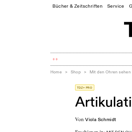
Bücher & Zeitschriften
Service
G
++
Home
>
Shop
>
Mit den Ohren sehen
TDZ+ PRO
Artikula
von
Viola Schmidt