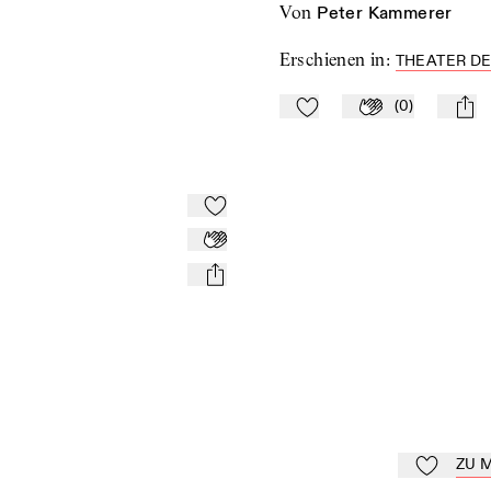
von
Peter Kammerer
Erschienen in
:
THEATER DE
(
0
)
Zu Mein-TdZ hinzufügen
Applaudieren
mail
Zu Mein-TdZ hinzufügen
Applaudieren
mail
ZU 
Zu Mein-Td