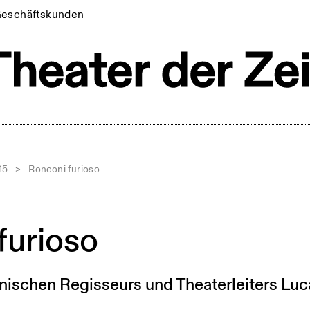
eschäftskunden
15
>
Ronconi furioso
furioso
enischen Regisseurs und Theaterleiters Lu