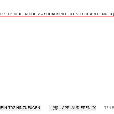
R ZEIT: JÜRGEN HOLTZ – SCHAUSPIELER UND SCHARFDENKER (
MEIN-TDZ HINZUFÜGEN
APPLAUDIEREN
(
0
)
TEIL
Z hinzufügen
Applaudieren