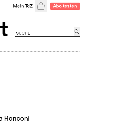
Warenkorb
Mein TdZ
Abo testen
ca Ronconi