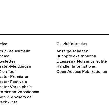
vice
Geschäftskunden
bs / Stellenmarkt
Anzeige schalten
dcast
Buchprojekt anbieten
wsletter
Lizenzen / Nutzungsrechte
eater-Meldungen
Händler Informationen
Z on Tour
Open Access Publikationen
eater-Premieren
eater-Festivals
eater-Verzeichnis
tor:innen-Verzeichnis
ser- & Aboservice
rachkurse