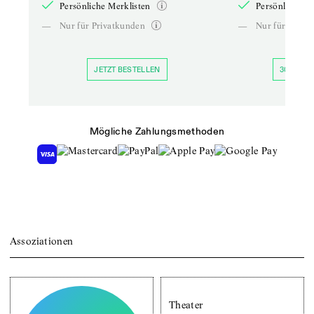
Persönliche Merklisten
Persönliche Me
—
Nur für Privatkunden
—
Nur für Priva
JETZT BESTELLEN
30 TAGE 
Mögliche Zahlungsmethoden
Assoziationen
Theater