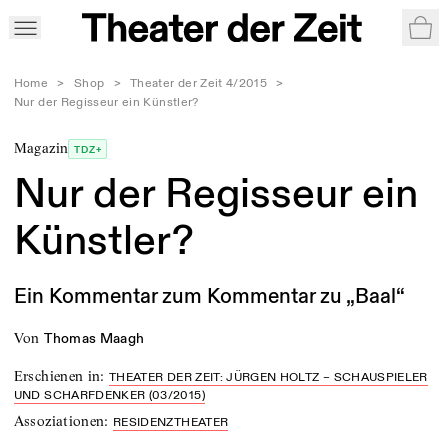
War
Home
>
Shop
>
Theater der Zeit 4/2015
>
Nur der Regisseur ein Künstler?
Magazin
TDZ+
Nur der Regisseur ein
Künstler?
Ein Kommentar zum Kommentar zu „Baal“
von
Thomas Maagh
Erschienen in
:
THEATER DER ZEIT: JÜRGEN HOLTZ – SCHAUSPIELER
UND SCHARFDENKER (03/2015)
Assoziationen
:
RESIDENZTHEATER