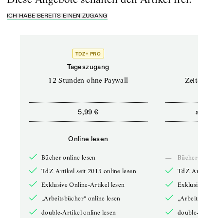
ICH HABE BEREITS EINEN ZUGANG
TDZ+ PRO
Tageszugang
Stand
12 Stunden ohne Paywall
Zeitschrif
ab
5,99 €
5,9
Online lesen
Onli
Bücher online lesen
—
Bücher online 
TdZ-Artikel seit 2013 online lesen
TdZ-Artikel se
Exklusive Online-Artikel lesen
Exklusive Onli
„Arbeitsbücher“ online lesen
„Arbeitsbücher
double-Artikel online lesen
double-Artikel