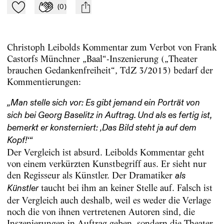
(
0
)
Zu Mein-TdZ hinzufügen
Applaudieren
mail
Christoph Leibolds Kommentar zum Verbot von Frank
Castorfs Münchner „Baal“-Inszenierung („Theater
brauchen Gedankenfreiheit“, TdZ 3/2015) bedarf der
Kommentierungen:
„Man stelle sich vor: Es gibt jemand ein Porträt von
sich bei Georg Baselitz in Auftrag. Und als es fertig ist,
bemerkt er konsterniert: ‚Das Bild steht ja auf dem
Kopf!‘“
Der Vergleich ist absurd. Leibolds Kommentar geht
von einem verkürzten Kunstbegriff aus. Er sieht nur
den Regisseur als Künstler. Der Dramatiker
als
taucht bei ihm an keiner Stelle auf. Falsch ist
Künstler
der Vergleich auch deshalb, weil es weder die Verlage
noch die von ihnen vertretenen Autoren sind, die
Inszenierungen in Auftrag geben, sondern die Theater.