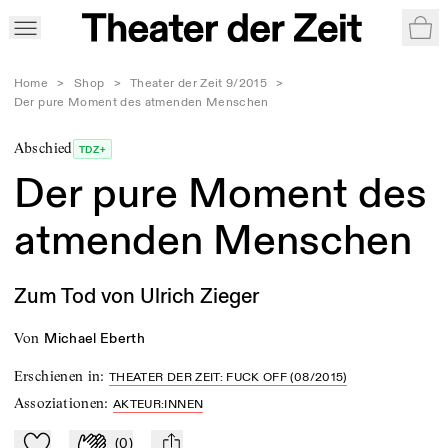
War
Home
>
Shop
>
Theater der Zeit 9/2015
>
Der pure Moment des atmenden Menschen
Abschied
TDZ+
Der pure Moment des
atmenden Menschen
Zum Tod von Ulrich Zieger
von
Michael Eberth
Erschienen in
:
THEATER DER ZEIT: FUCK OFF (08/2015)
Assoziationen
:
AKTEUR:INNEN
(
0
)