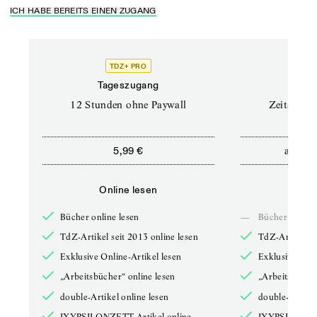
ICH HABE BEREITS EINEN ZUGANG
TDZ+ PRO
Tageszugang
Stand
12 Stunden ohne Paywall
Zeitschrif
ab
5,99 €
5,9
Online lesen
Onli
Bücher online lesen
—
Bücher online 
TdZ-Artikel seit 2013 online lesen
TdZ-Artikel se
Exklusive Online-Artikel lesen
Exklusive Onli
„Arbeitsbücher“ online lesen
„Arbeitsbücher
double-Artikel online lesen
double-Artikel
IXYPSILONZETT-Artikel online
IXYPSILONZET