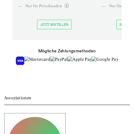
—
Nur für Privatkunden
—
Nur für Priva
JETZT BESTELLEN
30 TAGE 
Mögliche Zahlungsmethoden
Assoziationen