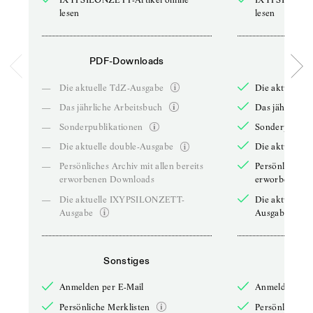
lesen
lesen
PDF-Downloads
PDF-
—
Die aktuelle TdZ-Ausgabe
Die aktuelle 
—
Das jährliche Arbeitsbuch
Das jährliche 
—
Sonderpublikationen
Sonderpublika
—
Die aktuelle double-Ausgabe
Die aktuelle 
—
Persönliches Archiv mit allen bereits
Persönliches A
erworbenen Downloads
erworbenen D
—
Die aktuelle IXYPSILONZETT-
Die aktuelle
Ausgabe
Ausgabe
Sonstiges
So
Anmelden per E-Mail
Anmelden per 
Persönliche Merklisten
Persönliche Me