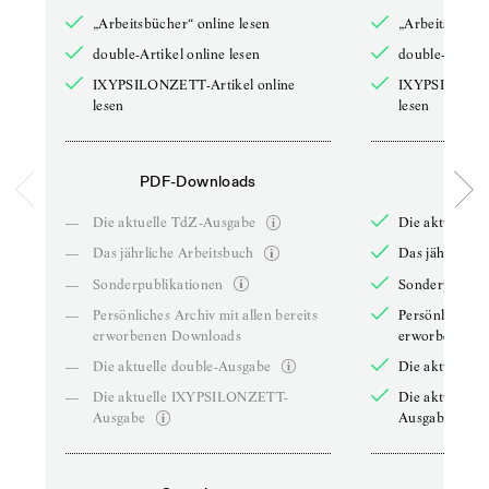
„Arbeitsbücher“ online lesen
„Arbeitsbücher
double-Artikel online lesen
double-Artikel
IXYPSILONZETT-Artikel online
IXYPSILONZET
lesen
lesen
PDF-Downloads
PDF-
—
Die aktuelle TdZ-Ausgabe
Die aktuelle 
—
Das jährliche Arbeitsbuch
Das jährliche 
—
Sonderpublikationen
Sonderpublika
—
Persönliches Archiv mit allen bereits
Persönliches A
erworbenen Downloads
erworbenen D
—
Die aktuelle double-Ausgabe
Die aktuelle 
—
Die aktuelle IXYPSILONZETT-
Die aktuelle
Ausgabe
Ausgabe