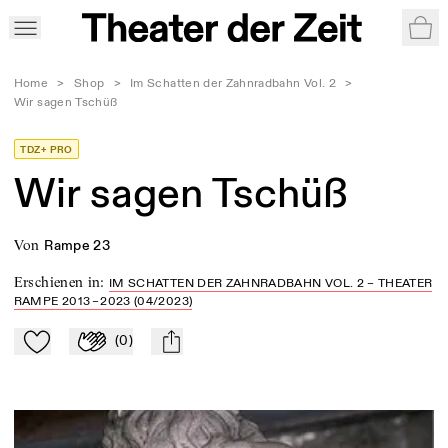
War
Home
>
Shop
>
Im Schatten der Zahnradbahn Vol. 2
>
Wir sagen Tschüß
TDZ+ PRO
Wir sagen Tschüß
von
Rampe 23
Erschienen in
:
IM SCHATTEN DER ZAHNRADBAHN VOL. 2 – THEATER
RAMPE 2013 – 2023 (04/2023)
(
0
)
Zu Mein-TdZ hinzufügen
Applaudieren
mail