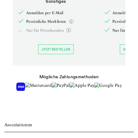
Sonstiges
So
Anmelden per E-Mail
Anmelden per 
Persönliche Merklisten
Persönliche Me
—
Nur für Privatkunden
Nur für Priva
JETZT BESTELLEN
30 TAGE 
Mögliche Zahlungsmethoden
Assoziationen