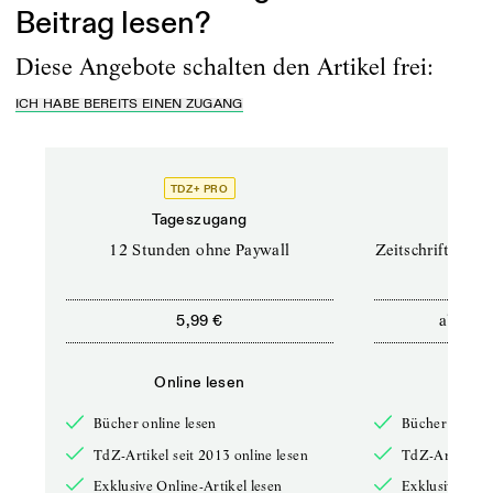
Beitrag lesen?
Diese Angebote schalten den Artikel frei:
ICH HABE BEREITS EINEN ZUGANG
TDZ+ PRO
TD
Tageszugang
Prof
12 Stunden ohne Paywall
Zeitschriften un
ab
5,99 €
12,5
Online lesen
Onli
Bücher online lesen
Bücher online 
TdZ-Artikel seit 2013 online lesen
TdZ-Artikel se
Exklusive Online-Artikel lesen
Exklusive Onli