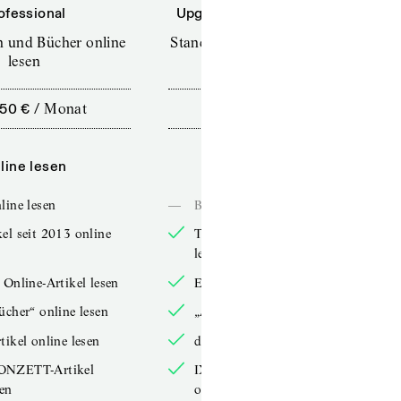
ofessional
Upgrade für Printabonnenten
en und Bücher online
Standard (TdZ+) – Zeitschriften
lesen
online lesen
,50 €
/
Monat
10,00 €
/
12 Monate
line lesen
Online lesen
line lesen
—
Bücher online lesen
el seit 2013 online
TdZ-Artikel seit 2013 online
lesen
 Online-Artikel lesen
Exklusive Online-Artikel lesen
ücher“ online lesen
„Arbeitsbücher“ online lesen
tikel online lesen
double-Artikel online lesen
ONZETT-Artikel
IXYPSILONZETT-Artikel
sen
online lesen