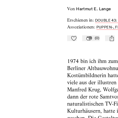
von
Hartmut E. Lange
Erschienen in
:
DOUBLE 43:
Assoziationen
:
PUPPEN-, 
(
0
)
Zu Mein-TdZ hinzufügen
Applaudieren
mail
1974 bin ich ihm zum 
Berliner Altbauwohnu
Kostümbildnerin hatt
viele aus der illustre
Manfred Krug, Wolfga
dann der rote Samtvor
naturalistischen TV-F
Kulturhäusern, hatte 