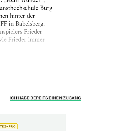
o. „Kein Wunder“,
Kunsthochschule Burg
hen hinter der
FF in Babelsberg.
nspielers Frieder
wie Frieder immer
n seinem Vater, einem
ICH HABE BEREITS EINEN ZUGANG
TDZ+ PRO
TDZ+