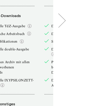
-Downloads
PDF-Downloads
elle TdZ-Ausgabe
Die aktuelle TdZ-Ausgabe
iche Arbeitsbuch
Das jährliche Arbeitsbuch
blikationen
Sonderpublikationen
lle double-Ausgabe
Die aktuelle double-Ausgabe
hes Archiv mit allen
Persönliches Archiv mit allen
rworbenen
bereits erworbenen
ds
Downloads
elle IXYPSILONZETT-
Die aktuelle IXYPSILONZETT-
Ausgabe
onstiges
Sonstiges