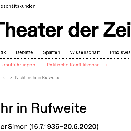
eschäftskunden
tik
Debatte
Sparten
Wissenschaft
Praxiswi
Uraufführungen
++
Politische Konfliktzonen
++
frei
>
Nicht mehr in Rufweite
hr in Rufweite
er Simon (16.7.1936–20.6.2020)