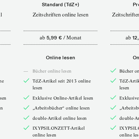
Standard (TdZ+)
Pr
l
Zeitschriften online lesen
Zeitschrift
ab
5,99 €
/
Monat
ab
12
Online lesen
On
—
Bücher online lesen
Bücher on
ne
TdZ-Artikel seit 2013 online
TdZ-Artik
lesen
lesen
esen
Exklusive Online-Artikel lesen
Exklusive
en
„Arbeitsbücher“ online lesen
„Arbeitsb
double-Artikel online lesen
double-Ar
IXYPSILONZETT-Artikel
IXYPSIL
online lesen
online le