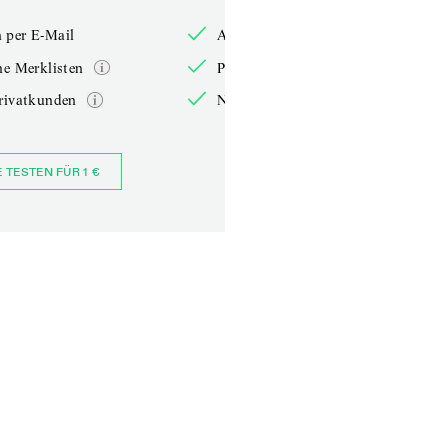
 per E-Mail
Anmelden per E-Mail
he Merklisten
Persönliche Merklisten
rivatkunden
Nur für Privatkunden
E TESTEN FÜR 1 €
JETZT BESTELLEN