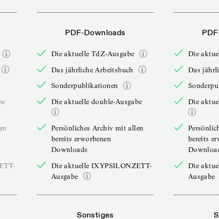
PDF-Downloads
PDF
Die aktuelle TdZ-Ausgabe
Die aktu
Das jährliche Arbeitsbuch
Das jährl
Sonderpublikationen
Sonderpu
be
Die aktuelle double-Ausgabe
Die aktue
len
Persönliches Archiv mit allen
Persönlic
bereits erworbenen
bereits e
Downloads
Downloa
ZETT-
Die aktuelle IXYPSILONZETT-
Die aktu
Ausgabe
Ausgabe
Sonstiges
S