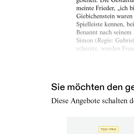
gesehen. Die Gestalt
meinte Frieder, „ich 
Giebichenstein waren 
Spielleiste kennen, b
Benannt nach seinem K
Simon (Regie: Gabriel
scherzte, wurden Freu
Schon seit frühester 
gefragten Puppenspiel
Sie möchten den ge
Diese Angebote schalten de
TDZ+ PRO