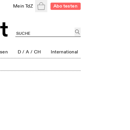
Warenkorb
Mein TdZ
Abo testen
ssen
D / A / CH
International