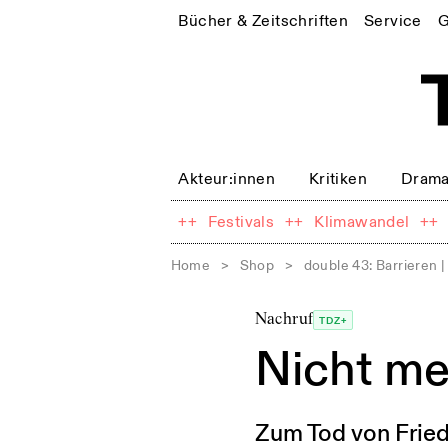
Bücher & Zeitschriften
Service
G
Akteur:innen
Kritiken
Drama
++
Festivals
++
Klimawandel
++
Home
>
Shop
>
double 43: Barrieren | 
Nachruf
TDZ+
Nicht me
Zum Tod von Fried