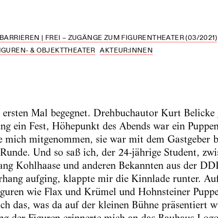
 BARRIEREN | FREI – ZUGÄNGE ZUM FIGURENTHEATER (03/2021)
FIGUREN- & OBJEKTTHEATER
AKTEUR:INNEN
ersten Mal begegnet. Drehbuchautor Kurt Belicke g
ng ein Fest, Höhepunkt des Abends war ein Puppens
e mich mitgenommen, sie war mit dem Gastgeber b
n Runde. Und so saß ich, der 24-jährige Student, zw
ng Kohlhaase und anderen Bekannten aus der DDR
hang aufging, klappte mir die Kinnlade runter. A
iguren wie Flax und Krümel und Hohnsteiner Puppe
ich das, was da auf der kleinen Bühne präsentiert w