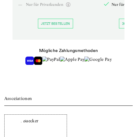
—
Nur für Privatkunden
Nur für Priva
JETZT BESTELLEN
30 TAGE 
Mögliche Zahlungsmethoden
Assoziationen