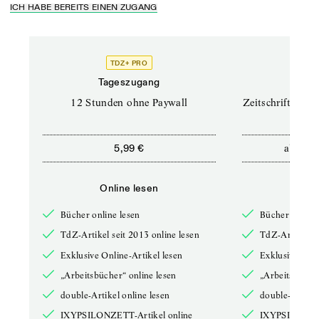
ICH HABE BEREITS EINEN ZUGANG
TDZ+ PRO
TD
Tageszugang
Prof
12 Stunden ohne Paywall
Zeitschriften un
ab
5,99 €
12,5
Online lesen
Onli
Bücher online lesen
Bücher online 
TdZ-Artikel seit 2013 online lesen
TdZ-Artikel se
Exklusive Online-Artikel lesen
Exklusive Onli
„Arbeitsbücher“ online lesen
„Arbeitsbücher
double-Artikel online lesen
double-Artikel
IXYPSILONZETT-Artikel online
IXYPSILONZET