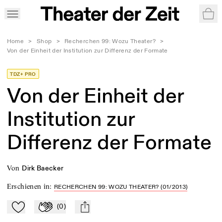
War
Home
>
Shop
>
Recherchen 99: Wozu Theater?
>
Von der Einheit der Institution zur Differenz der Formate
TDZ+ PRO
Von der Einheit der
Institution zur
Differenz der Formate
von
Dirk Baecker
Erschienen in
:
RECHERCHEN 99: WOZU THEATER? (01/2013)
(
0
)
Zu Mein-TdZ hinzufügen
Applaudieren
mail