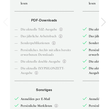
lesen
lesen
PDF-Downloads
PDF-
—
Die aktuelle TdZ-Ausgabe
Die aktuelle 
—
Das jährliche Arbeitsbuch
Das jährliche 
—
Sonderpublikationen
Sonderpublika
—
Persönliches Archiv mit allen bereits
Persönliches A
erworbenen Downloads
erworbenen D
—
Die aktuelle double-Ausgabe
Die aktuelle 
—
Die aktuelle IXYPSILONZETT-
Die aktuelle
Ausgabe
Ausgabe
Sonstiges
So
Anmelden per E-Mail
Anmelden per 
Persönliche Merklisten
Persönliche Me