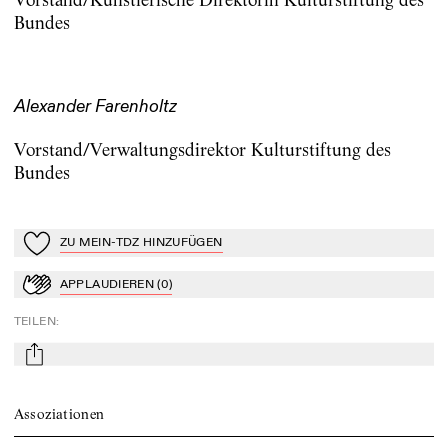
Bundes
Alexander Farenholtz
Vorstand/Verwaltungsdirektor Kulturstiftung des
Bundes
ZU MEIN-TDZ HINZUFÜGEN
Zu Mein-TdZ hinzufügen
APPLAUDIEREN
(
0
)
Applaudieren
TEILEN
:
mail
Assoziationen