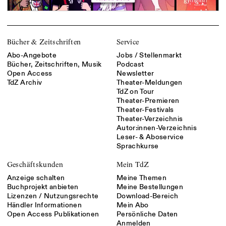
Bücher & Zeitschriften
Service
Abo-Angebote
Jobs / Stellenmarkt
Bücher, Zeitschriften, Musik
Podcast
Open Access
Newsletter
TdZ Archiv
Theater-Meldungen
TdZ on Tour
Theater-Premieren
Theater-Festivals
Theater-Verzeichnis
Autor:innen-Verzeichnis
Leser- & Aboservice
Sprachkurse
Geschäftskunden
Mein TdZ
Anzeige schalten
Meine Themen
Buchprojekt anbieten
Meine Bestellungen
Lizenzen / Nutzungsrechte
Download-Bereich
Händler Informationen
Mein Abo
Open Access Publikationen
Persönliche Daten
Anmelden