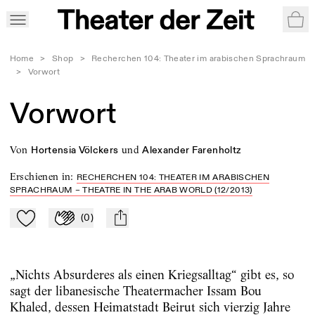
War
Home
>
Shop
>
Recherchen 104: Theater im arabischen Sprachraum
>
Vorwort
Vorwort
von
und
Hortensia Völckers
Alexander Farenholtz
Erschienen in
:
RECHERCHEN 104: THEATER IM ARABISCHEN
SPRACHRAUM – THEATRE IN THE ARAB WORLD (12/2013)
(
0
)
Zu Mein-TdZ hinzufügen
Applaudieren
mail
„Nichts Absurderes als einen Kriegsalltag“ gibt es, so
sagt der libanesische Theatermacher Issam Bou
Khaled, dessen Heimatstadt Beirut sich vierzig Jahre