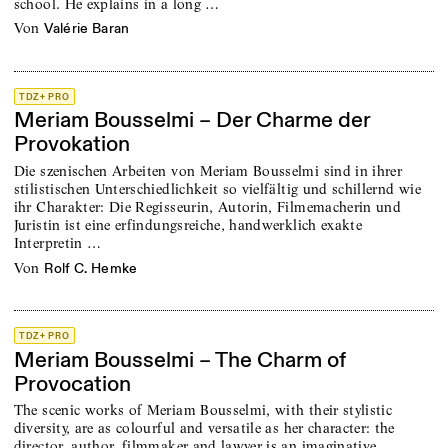
school. He explains in a long …
von
Valérie Baran
TDZ+ PRO
Meriam Bousselmi – Der Charme der
Provokation
Die szenischen Arbeiten von Meriam Bousselmi sind in ihrer
stilistischen Unterschiedlichkeit so vielfältig und schillernd wie
ihr Charakter: Die Regisseurin, Autorin, Filmemacherin und
Juristin ist eine erfindungsreiche, handwerklich exakte
Interpretin …
von
Rolf C. Hemke
TDZ+ PRO
Meriam Bousselmi – The Charm of
Provocation
The scenic works of Meriam Bousselmi, with their stylistic
diversity, are as colourful and versatile as her character: the
director, author, filmmaker and lawyer is an imaginative,