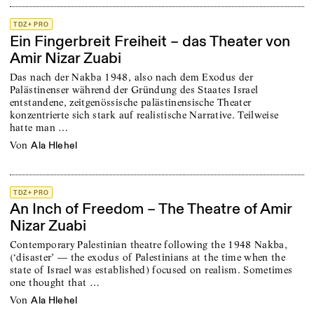
TDZ+ PRO
Ein Fingerbreit Freiheit – das Theater von
Amir Nizar Zuabi
Das nach der Nakba 1948, also nach dem Exodus der
Palästinenser während der Gründung des Staates Israel
entstandene, zeitgenössische palästinensische Theater
konzentrierte sich stark auf realistische Narrative. Teilweise
hatte man …
von
Ala Hlehel
TDZ+ PRO
An Inch of Freedom – The Theatre of Amir
Nizar Zuabi
Contemporary Palestinian theatre following the 1948 Nakba,
(‘disaster’ — the exodus of Palestinians at the time when the
state of Israel was established) focused on realism. Sometimes
one thought that …
von
Ala Hlehel