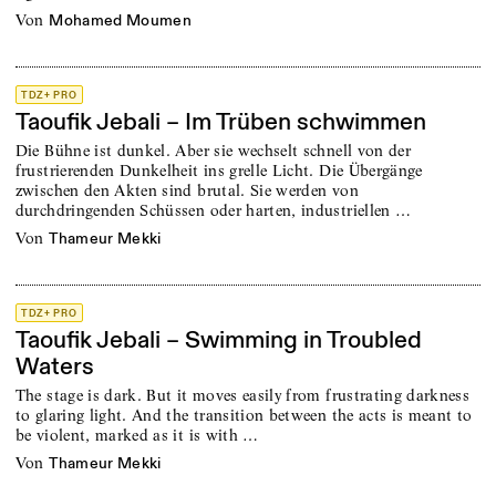
von
Mohamed Moumen
TDZ+ PRO
Taoufik Jebali – Im Trüben schwimmen
Die Bühne ist dunkel. Aber sie wechselt schnell von der
frustrierenden Dunkelheit ins grelle Licht. Die Übergänge
zwischen den Akten sind brutal. Sie werden von
durchdringenden Schüssen oder harten, industriellen …
von
Thameur Mekki
TDZ+ PRO
Taoufik Jebali – Swimming in Troubled
Waters
The stage is dark. But it moves easily from frustrating darkness
to glaring light. And the transition between the acts is meant to
be violent, marked as it is with …
von
Thameur Mekki