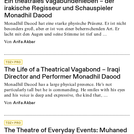
Ein theatrales Vagabundenleben – der
irakische Regisseur und Schauspieler
Monadhil Daood
Monadhil Daood hat eine starke physische Präsenz. Er ist nicht
besonders groß, aber er ist von einer beherrschenden Art. Er
lacht mit den Augen und seine Stimme ist tief und …
von
Arifa Akbar
TDZ+ PRO
The Life of a Theatrical Vagabond – Iraqi
Director and Performer Monadhil Daood
Monadhil Daood has a large physical presence. He’s not
particularly tall but he is commanding. He smiles with his eyes
and his voice is deep and expressive, the kind that, …
von
Arifa Akbar
TDZ+ PRO
The Theatre of Everyday Events: Muhaned