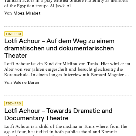
Tunisian actors in a play entitled Sincere Fraternity as members
of the Egyptian troupe Al Jawk Al …
von
Moez Mrabet
TDZ+ PRO
Lotfi Achour – Auf dem Weg zu einem
dramatischen und dokumentarischen
Theater
Lotfi Achour ist ein Kind der Médina von Tunis. Hier wird er im
Alter von vier Jahren eingeschult und besucht gleichzeitig die
Koranschule. In einem langen Interview mit Bernard Magnier …
von
Valérie Baran
TDZ+ PRO
Lotfi Achour – Towards Dramatic and
Documentary Theatre
Lotfi Achour is a child of the medina in Tunis where, from the
age of four, he studied in both public school and Koranic