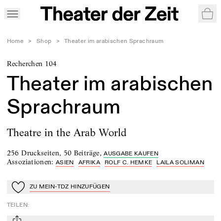
War
Home
>
Shop
>
Theater im arabischen Sprachraum
Recherchen 104
Theater im arabischen
Sprachraum
Theatre in the Arab World
256 Druckseiten
,
50 Beiträge
,
AUSGABE KAUFEN
Assoziationen
:
ASIEN
AFRIKA
ROLF C. HEMKE
LAILA SOLIMAN
ZU MEIN-TDZ HINZUFÜGEN
Zu Mein-TdZ hinzufügen
TEILEN
: