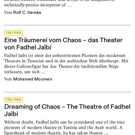
technically-precise interpreter of …
von
Rolf C. Hemke
TDZ+ PRO
Eine Träumerei vom Chaos – das Theater
von Fadhel Jaïbi
Fadhel Jaïbi ist einer der unbestrittenen Pioniere des modernen
Theaters in Tunesien und in der arabischen Welt überhaupt. Mit
dieser Galionsfigur hat das Theater die traditionellen Wege
verlassen, um sich …
von
Mohamed Moumen
TDZ+ PRO
Dreaming of Chaos – The Theatre of Fadhel
Jaïbi
Without doubt, Fadhel Jaïbi can be considered one of the true
pioneers of modern theatre in Tunisia and the Arab world. A
figurehead of modern theatre, he has taken theatre …