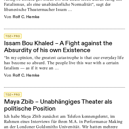
Fatalismus, als eine unabänderliche Normalität“, sagt der
libanesische Theatermacher Issam …
von
Rolf C. Hemke
TDZ+ PRO
Issam Bou Khaled – A Fight against the
Absurdity of his own Existence
“In my opinion, the greatest catastrophe is that our everyday life
has become so absurd. The people live this war with a certain
fatalism — as if it were an …
von
Rolf C. Hemke
TDZ+ PRO
Maya Zbib – Unabhängiges Theater als
politische Position
Ich habe Maya Zbib zunächst am Telefon kennengelernt, im
Rahmen eines Interviews für ihren M.A. in Performance Making
an der Londoner Gold­smiths Universität. Wir hatten mehrere