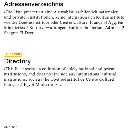
Adressenverzeichnis
(Die Liste präsentiert eine Auswahl ausschließlich nationaler
und privater Institutionen, keine internationalen Kulturinstitute
wie die Goethe-Institute oder Centre Culturel Français) Ägypten
Ministerien / Kulturverwaltungen: Kulturministerium Adresse: 2
Shagret El Dorr, …
TDZ+ PRO
Directory
(This list presents a collection of solely national and private
institutions, and does not include any international cultural
institutions, such as the Goethe-Institut or Centre Culturel
Français.) Egypt Ministries / …
ANZEIGE