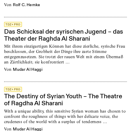
von
Rolf C. Hemke
TDZ+ PRO
Das Schicksal der syrischen Jugend – das
Theater der Raghda Al Sharani
Mit ihrem einzigartigen Können hat diese zierliche, syrische Frau
beschlos­sen, der Grobheit der Dinge ihre zarte Stimme
entgegenzusetzen. Sie trotzt der rauen Welt mit einem Übermaß
an Zärtlichkeit; sie konfrontiert …
von
Mudar Al Haggi
TDZ+ PRO
The Destiny of Syrian Youth – The Theatre
of Ragdha Al Sharani
With a unique ability, this sensitive Syrian woman has chosen to
confront the roughness of things with her delicate voice, the
crudeness of the world with a surplus of tenderness …
von
Mudar Al Haggi