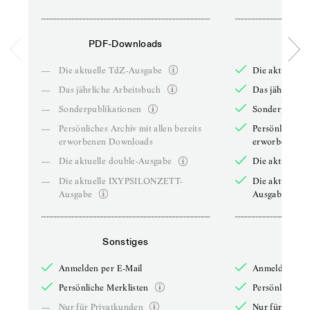
PDF-Downloads
PDF-
—
Die aktuelle TdZ-Ausgabe
Die aktuelle 
—
Das jährliche Arbeitsbuch
Das jährliche 
—
Sonderpublikationen
Sonderpublika
—
Persönliches Archiv mit allen bereits
Persönliches A
erworbenen Downloads
erworbenen D
—
Die aktuelle double-Ausgabe
Die aktuelle 
—
Die aktuelle IXYPSILONZETT-
Die aktuelle
Ausgabe
Ausgabe
Sonstiges
So
Anmelden per E-Mail
Anmelden per 
Persönliche Merklisten
Persönliche Me
—
Nur für Privatkunden
Nur für Priva