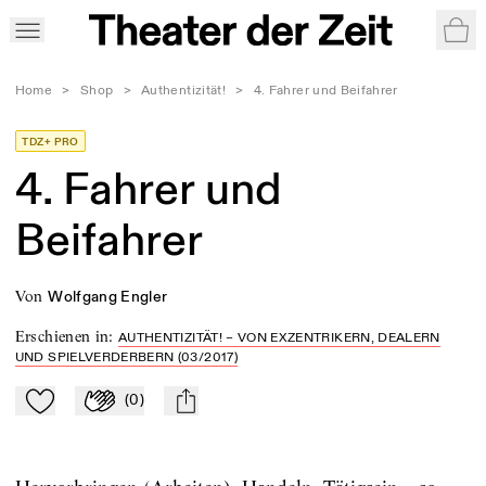
War
Home
>
Shop
>
Authentizität!
>
4. Fahrer und Beifahrer
TDZ+ PRO
4. Fahrer und
Beifahrer
von
Wolfgang Engler
Erschienen in
:
AUTHENTIZITÄT! – VON EXZENTRIKERN, DEALERN
UND SPIELVERDERBERN (03/2017)
(
0
)
Zu Mein-TdZ hinzufügen
Applaudieren
mail