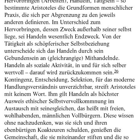
Hervorbringen (Arbeiten), Handeln, Tätigsein – so
bestimmte Aristoteles die Grundformen menschlicher
Praxis, die sich per Abgrenzung zu den jeweils
anderen definieren. Im Unterschied zum
Hervorbringen, dessen Zweck außerhalb seiner selbst
liege, sei Handeln wesentlich Endzweck. Von der
Tätigkeit als schöpferischer Selbstbeziehung
unterscheide sich das Handeln durch sein
Gebundensein an (gleichrangige) Mithandelnde.
Handeln als soziale Aktivität, in und für sich selber
26
wertvoll – darauf wird zurückzukommen
sein.
Kontingenz, Entscheidung, Selektion, für das moderne
Handlungsverständnis unverzichtbar, streift Aristoteles
mit keinem Wort. Ihm gilt Handeln als höchster
Ausweis ethischer Selbstvervollkommnung im
Austausch mit seinesgleichen, das heißt mit freien,
wohlhabenden, männlichen Vollbürgern. Diese wissen
ohne nachzudenken, was sie sich und ihren
ebenbürtigen Koakteuren schulden, genießen die
Gemeinschaft, die sie miteinander stiften und die so