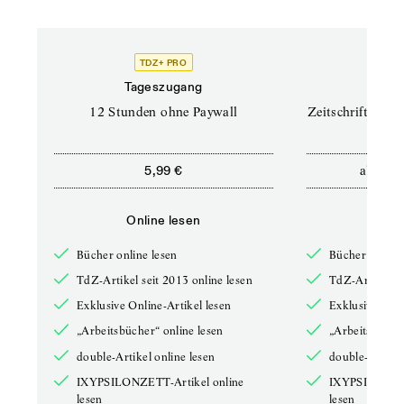
TDZ+ PRO
TD
Tageszugang
Prof
12 Stunden ohne Paywall
Zeitschriften un
ab
5,99 €
12,5
Online lesen
Onli
Bücher online lesen
Bücher online 
TdZ-Artikel seit 2013 online lesen
TdZ-Artikel se
Exklusive Online-Artikel lesen
Exklusive Onli
„Arbeitsbücher“ online lesen
„Arbeitsbücher
double-Artikel online lesen
double-Artikel
IXYPSILONZETT-Artikel online
IXYPSILONZET
lesen
lesen