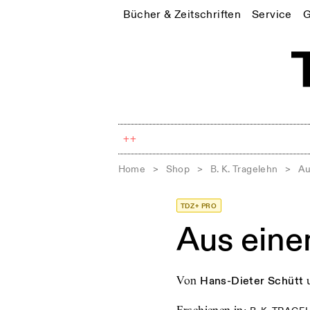
Bücher & Zeitschriften
Service
G
++
Home
>
Shop
>
B. K. Tragelehn
>
Au
TDZ+ PRO
Aus ein
von
Hans-Dieter Schütt