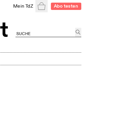
Warenkorb
Mein TdZ
Abo testen