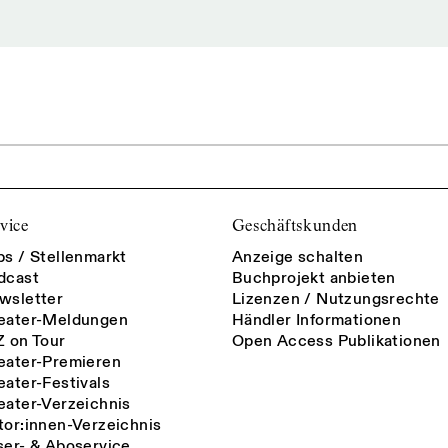
vice
Geschäftskunden
bs / Stellenmarkt
Anzeige schalten
dcast
Buchprojekt anbieten
wsletter
Lizenzen / Nutzungsrechte
eater-Meldungen
Händler Informationen
Z on Tour
Open Access Publikationen
eater-Premieren
eater-Festivals
eater-Verzeichnis
tor:innen-Verzeichnis
ser- & Aboservice