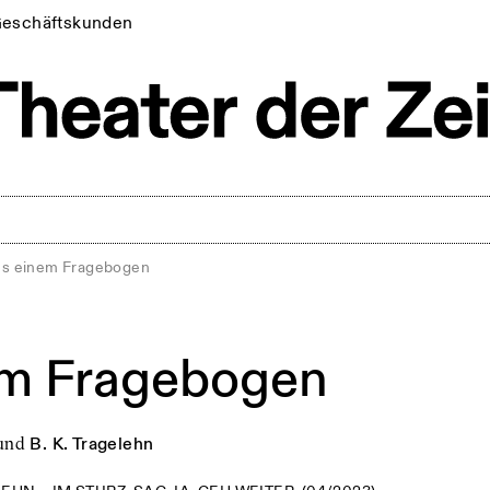
eschäftskunden
s einem Fragebogen
em Fragebogen
und
B. K. Tragelehn