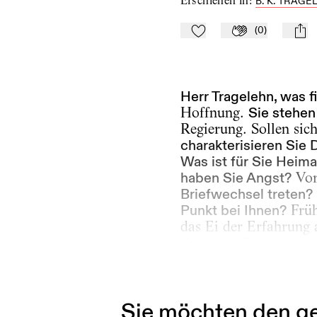
Erschienen in
:
B. K. TRAGE
(
0
)
Zu Mein-TdZ hinzufügen
Applaudieren
mail
Herr Tragelehn, was f
Hoffnung.
Sie stehen
Regierung. Sollen sich
charakterisieren Sie
Was ist für Sie Heima
haben Sie Angst?
Vor
Briefwechsel treten?
Punkt bei Ihnen?
Früh
das Ei der Erfahrung 
Welcher Kinoheld ste
Licht, ein schöner To
auszeichnen?
Die un
Sie möchten den ge