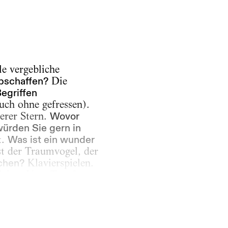
le vergebliche
abschaffen?
Die
egriffen
uch ohne gefressen).
erer Stern.
Wovor
würden Sie gern in
t.
Was ist ein wunder
t der Traumvogel, der
chen?
Klavierspielen.
liebte. Vom Tropf zum
te um die Menschheit