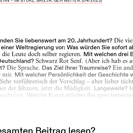
LEHN – IM STURZ. SAG JA. GEH WEITER. (04/2023)
inden Sie liebenswert am 20. Jahrhundert?
Die vie
 einer Weltregierung vor: Was würden Sie sofort 
 die Leute doch selber regieren.
Mit welchen drei B
 Deutschland?
Schwarz Rot Senf. (Aber ich hab es a
t?
Die Sprache.
Das Ziel Ihrer Traumreise?
Ein and
 mir.
Mit welcher Persönlichkeit der Geschichte 
Sehr verführerisch der Vorschlag – aber lieber nich
er der Jähzorn, jetzt die Müdigkeit.
Langeweile?
Is
ausbrütet.
Welche Kunst würden Sie gern beherrs
ht Ihnen am nächsten?
Der Mann, der die Frauen 
d.
Welchen Zeitgenossen würden Sie für Verdiens
bekannte Oma.
samten Beitrag lesen?