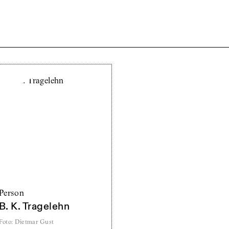
Person
B. K. Tragelehn
Foto
:
Dietmar Gust