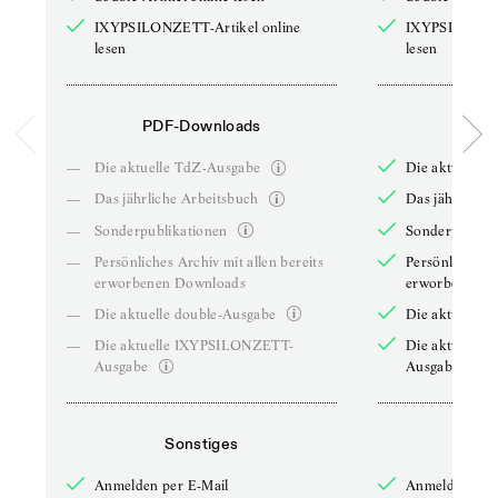
IXYPSILONZETT-Artikel online
IXYPSILONZET
lesen
lesen
PDF-Downloads
PDF-
—
Die aktuelle TdZ-Ausgabe
Die aktuelle 
—
Das jährliche Arbeitsbuch
Das jährliche 
—
Sonderpublikationen
Sonderpublika
—
Persönliches Archiv mit allen bereits
Persönliches A
erworbenen Downloads
erworbenen D
—
Die aktuelle double-Ausgabe
Die aktuelle 
—
Die aktuelle IXYPSILONZETT-
Die aktuelle
Ausgabe
Ausgabe
Sonstiges
So
Anmelden per E-Mail
Anmelden per 