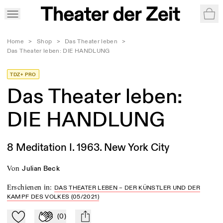
War
Home
>
Shop
>
Das Theater leben
>
Das Theater leben: DIE HANDLUNG
TDZ+ PRO
Das Theater leben:
DIE HANDLUNG
8 Meditation I. 1963. New York City
von
Julian Beck
Erschienen in
:
DAS THEATER LEBEN – DER KÜNSTLER UND DER
KAMPF DES VOLKES (05/2021)
(
0
)
Zu Mein-TdZ hinzufügen
Applaudieren
mail