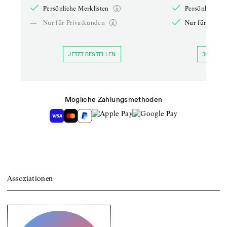
Persönliche Merklisten
Persönliche Me
—
Nur für Privatkunden
Nur für Priva
JETZT BESTELLEN
30 TAGE 
Mögliche Zahlungsmethoden
Assoziationen