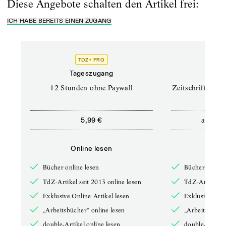
Diese Angebote schalten den Artikel frei:
ICH HABE BEREITS EINEN ZUGANG
TDZ+ PRO
TD
Tageszugang
Prof
12 Stunden ohne Paywall
Zeitschriften un
ab
5,99 €
12,5
Online lesen
Onli
Bücher online lesen
Bücher online 
TdZ-Artikel seit 2013 online lesen
TdZ-Artikel se
Exklusive Online-Artikel lesen
Exklusive Onli
„Arbeitsbücher“ online lesen
„Arbeitsbücher
double-Artikel online lesen
double-Artikel