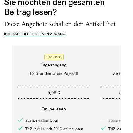
Sie möchten den gesamten
Beitrag lesen?
Diese Angebote schalten den Artikel frei:
ICH HABE BEREITS EINEN ZUGANG
TDZ+ PRO
Tageszugang
Stand
12 Stunden ohne Paywall
Zeitschrif
ab
5,99 €
5,9
Online lesen
Onli
Bücher online lesen
—
Bücher online 
TdZ-Artikel seit 2013 online lesen
TdZ-Artikel se