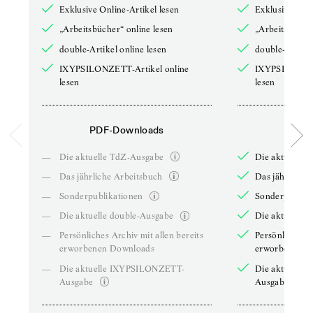
Exklusive Online-Artikel lesen
Exklusive Onli
„Arbeitsbücher“ online lesen
„Arbeitsbücher
double-Artikel online lesen
double-Artikel
IXYPSILONZETT-Artikel online
IXYPSILONZET
lesen
lesen
PDF-Downloads
PDF-
—
Die aktuelle TdZ-Ausgabe
Die aktuelle 
—
Das jährliche Arbeitsbuch
Das jährliche 
—
Sonderpublikationen
Sonderpublika
—
Die aktuelle double-Ausgabe
Die aktuelle 
—
Persönliches Archiv mit allen bereits
Persönliches A
erworbenen Downloads
erworbenen D
—
Die aktuelle IXYPSILONZETT-
Die aktuelle
Ausgabe
Ausgabe