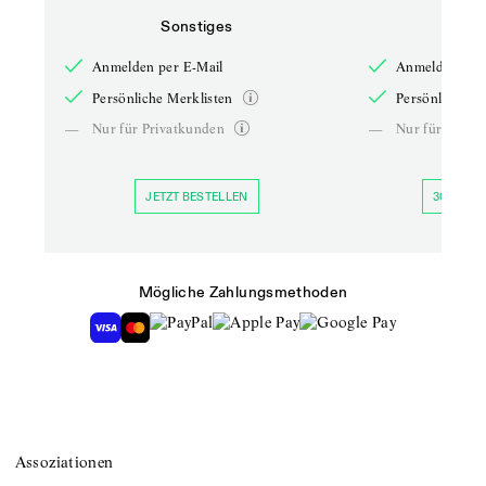
Sonstiges
So
Anmelden per E-Mail
Anmelden per 
Persönliche Merklisten
Persönliche Me
—
Nur für Privatkunden
—
Nur für Priva
JETZT BESTELLEN
30 TAGE 
Mögliche Zahlungsmethoden
Assoziationen