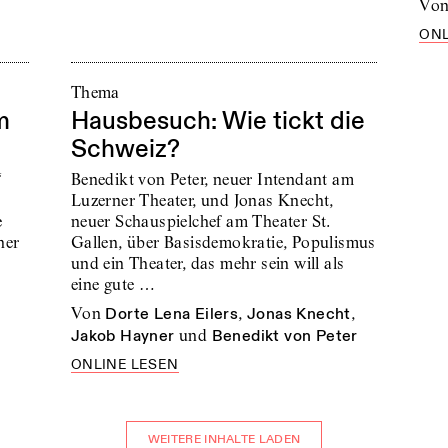
vo
ONL
Thema
m
Hausbesuch: Wie tickt die
Schweiz?
“
Benedikt von Peter, neuer Intendant am
Luzerner Theater, und Jonas Knecht,
e
neuer Schauspielchef am Theater St.
ner
Gallen, über Basisdemokratie, Populismus
und ein Theater, das mehr sein will als
eine gute …
von
Dorte Lena Eilers
,
Jonas Knecht
,
Jakob Hayner
und
Benedikt von Peter
ONLINE LESEN
WEITERE INHALTE LADEN