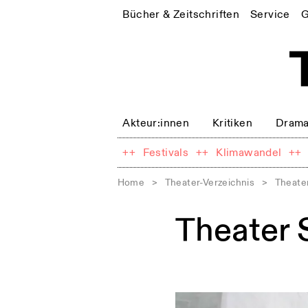
Bücher & Zeitschriften
Service
G
Akteur:innen
Kritiken
Drama
++
Festivals
++
Klimawandel
++
Home
>
Theater-Verzeichnis
>
Theater
Theater S