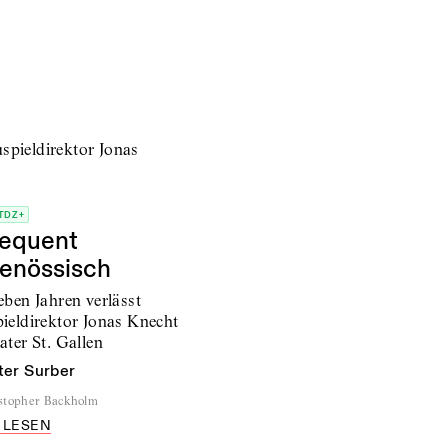
TDZ+
equent
genössisch
eben Jahren verlässt
ieldirektor Jonas Knecht
ater St. Gallen
ter Surber
stopher Backholm
 LESEN