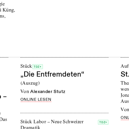
gie
i Küng,
ns,
Stück
Auft
TDZ+
„Die Entfremdeten“
St
(Auszug)
Thea
wer
von
Alexander Stutz
 –
Jon
ONLINE LESEN
Aus
vo
e
ONL
 Das
Stück Labor – Neue Schweizer
TDZ+
Dramatik