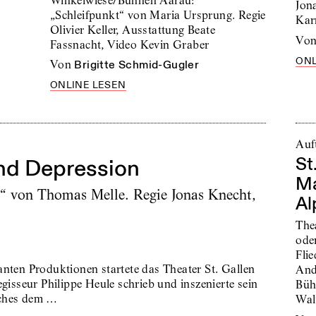
Winkelwiese/Bühnen Aarau:
Jon
„Schleifpunkt“ von Maria Ursprung. Regie
Kar
Olivier Keller, Ausstattung Beate
vo
Fassnacht, Video Kevin Graber
ONL
von
Brigitte Schmid-Gugler
ONLINE LESEN
Auft
St
und Depression
Ma
g“ von Thomas Melle. Regie Jonas Knecht,
Al
The
ode
Fli
anten Produktionen startete das Theater St. Gallen
And
egisseur Philippe Heule schrieb und inszenierte sein
Büh
lches dem …
Wal