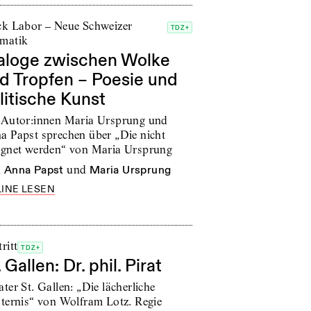
ck Labor – Neue Schweizer
TDZ+
matik
aloge zwischen Wolke
d Tropfen – Poesie und
litische Kunst
 Autor:innen Maria Ursprung und
a Papst sprechen über „Die nicht
egnet werden“ von Maria Ursprung
n
Anna Papst
und
Maria Ursprung
INE LESEN
ritt
TDZ+
. Gallen: Dr. phil. Pirat
ter St. Gallen: „Die lächerliche
sternis“ von Wolfram Lotz. Regie