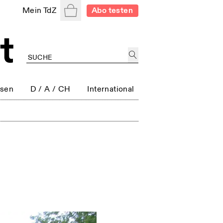
Warenkorb
Mein TdZ
Abo testen
ssen
D / A / CH
International