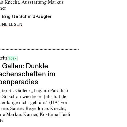
as Knecht, Ausstattung Markus
ner
n
Brigitte Schmid-Gugler
INE LESEN
ritt
TDZ+
. Gallen: Dunkle
chenschaften im
penparadies
ater St. Gallen: „Lugano Paradiso
r So schön wie dieses Jahr hat der
eder lange nicht geblüht“ (UA) von
reas Sauter. Regie Jonas Knecht,
ne Markus Karner, Kostüme Heidi
ter