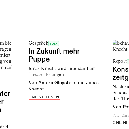
Gespräch
TDZ+
In Zukunft mehr
Puppe
Report
Kons
Jonas Knecht wird Intendant am
Theater Erlangen
zeit
von
Annika Gloystein
und
Jonas
Nach si
Knecht
ter
Schausp
ONLINE LESEN
das The
er
von
Pe
n
Foto
:
Chri
ONLINE
drid“