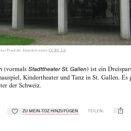
eas Praefcke, lizensiert unter
CC BY 3.0
n
(vormals
) ist ein Dreispa
Stadttheater St. Gallen
auspiel, Kindertheater und Tanz in St. Gallen. Es gi
ter der Schweiz.
ZU MEIN-TDZ HINZUFÜGEN
TEILEN
:
mail
Zu Mein-TdZ hinzufügen