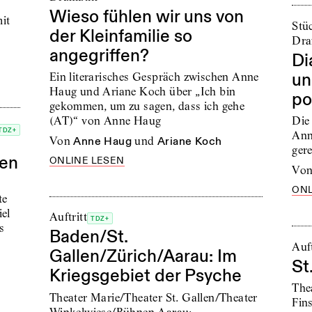
Wieso fühlen wir uns von
it
Stü
der Kleinfamilie so
Dra
angegriffen?
Di
un
Ein literarisches Gespräch zwischen Anne
Haug und Ariane Koch über „Ich bin
po
gekommen, um zu sagen, dass ich gehe
(AT)“ von Anne Haug
Die
TDZ+
Ann
von
Anne Haug
und
Ariane Koch
ger
den
ONLINE LESEN
vo
ONL
te
iel
Auftritt
TDZ+
s
Baden/St.
Auft
Gallen/Zürich/Aarau: Im
St
Kriegsgebiet der Psyche
Thea
Theater Marie/Theater St. Gallen/Theater
Fin