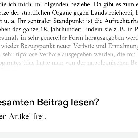
die ich mich im folgenden beziehe: Da gibt es zum e
ze der staatlichen Organe gegen Landstreicherei, P
 u. a. Ihr zentraler Standpunkt ist die Aufrechterh
hen das ganze 18. Jahrhundert, indem sie z. B. in
stmals in sehr genereller Form herausgegeben werd
 wieder Bezugspunkt neuer Verbote und Ermahnung
 sehr rigorose Verbote ausgegeben werden, die mit 
apparates (das hatte man von der napoleonischen Be
können.
oralischen...
samten Beitrag lesen?
n Artikel frei: