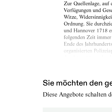
Zur Quellenlage, auf 
Verfügungen und Geset
Witze, Widersinnigkeit
Ordnung. Sie durchzie
und Hannover 1718 er
folgenden Zeit immer
Ende des Jahrhunderts
organisierten Polizei
durchgesetzt werden 
Von einem dezidiert m
Sie möchten den ge
Diese Angebote schalten de