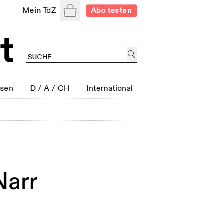
Warenkorb
Mein TdZ
Abo testen
ssen
D / A / CH
International
Narr