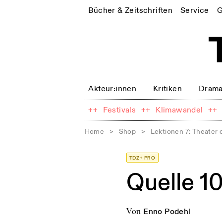
Bücher & Zeitschriften
Service
G
Akteur:innen
Kritiken
Drama
++
Festivals
++
Klimawandel
++
Home
>
Shop
>
Lektionen 7: Theater 
TDZ+ PRO
Quelle 1
von
Enno Podehl