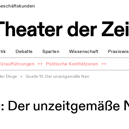
eschäftskunden
tik
Debatte
Sparten
Wissenschaft
Praxiswi
Uraufführungen
++
Politische Konfliktzonen
++
der Dinge
>
Quelle 10: Der unzeitgemäße Narr
0: Der unzeitgemäße 