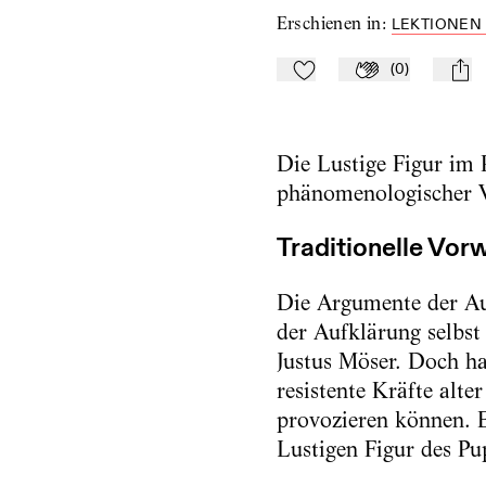
Erschienen in
:
LEKTIONEN 
(
0
)
Zu Mein-TdZ hinzufügen
Applaudieren
mail
Die Lustige Figur im 
phänomenologischer V
Traditionelle Vor
Die Argumente der Au
der Aufklärung selbst 
Justus Möser. Doch ha
resistente Kräfte alte
provozieren können. E
Lustigen Figur des Pu