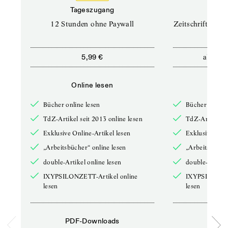
Tageszugang
Prof
12 Stunden ohne Paywall
Zeitschriften un
ab
5,99 €
12,5
Online lesen
Onli
Bücher online lesen
Bücher online 
TdZ-Artikel seit 2013 online lesen
TdZ-Artikel se
Exklusive Online-Artikel lesen
Exklusive Onli
„Arbeitsbücher“ online lesen
„Arbeitsbücher
double-Artikel online lesen
double-Artikel
IXYPSILONZETT-Artikel online
IXYPSILONZET
lesen
lesen
PDF-Downloads
PDF-