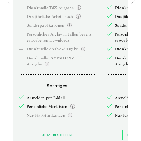
—
Die aktuelle TdZ-Ausgabe
Die aktuelle 
—
Das jährliche Arbeitsbuch
Das jährliche 
—
Sonderpublikationen
Sonderpublika
—
Persönliches Archiv mit allen bereits
Persönliches A
erworbenen Downloads
erworbenen D
—
Die aktuelle double-Ausgabe
Die aktuelle 
—
Die aktuelle IXYPSILONZETT-
Die aktuelle
Ausgabe
Ausgabe
Sonstiges
So
Anmelden per E-Mail
Anmelden per 
Persönliche Merklisten
Persönliche Me
—
Nur für Privatkunden
Nur für Priva
JETZT BESTELLEN
30 TAGE 