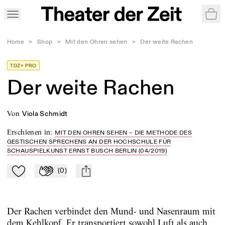
War
Home
>
Shop
>
Mit den Ohren sehen
>
Der weite Rachen
TDZ+ PRO
Der weite Rachen
von
Viola Schmidt
Erschienen in
:
MIT DEN OHREN SEHEN – DIE METHODE DES
GESTISCHEN SPRECHENS AN DER HOCHSCHULE FÜR
SCHAUSPIELKUNST ERNST BUSCH BERLIN (04/2019)
(
0
)
Zu Mein-TdZ hinzufügen
Applaudieren
mail
Der Rachen verbindet den Mund- und Nasenraum mit
dem Kehlkopf. Er transportiert sowohl Luft als auch