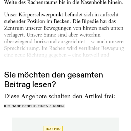
Weite des Rachenraums bis in die Nasenhöhle hinein.
Unser Körperschwerpunkt befindet sich in aufrecht
stehender Position im Becken. Die Bipedie hat das
Zentrum unserer Bewegungen von hinten nach unten
verlagert. Unsere Sinne sind aber weiterhin
überwiegend horizontal ausgerichtet – so auch unsere
Sprechrichtung. Im Rachen wird vertikaler Bewegung
eine neue Richtung gegeben – eine lustvoll und
raumgreifend zu durchfahrende Kurve, in...
Sie möchten den gesamten
Beitrag lesen?
Diese Angebote schalten den Artikel frei:
ICH HABE BEREITS EINEN ZUGANG
TDZ+ PRO
TD