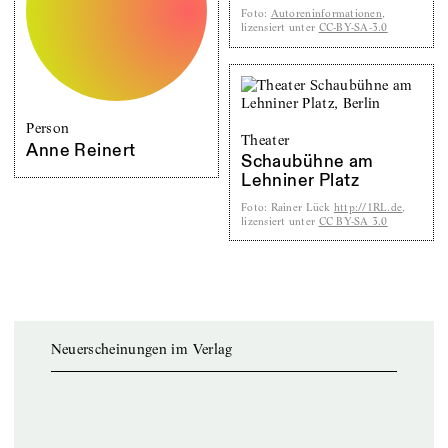
Foto
:
Autoreninformationen
,
lizensiert unter
CC-BY-SA-3.0
Person
Theater
Anne Reinert
Schaubühne am
Lehniner Platz
Foto
:
Rainer Lück
http://1RL.de
,
lizensiert unter
CC BY-SA 3.0
Neuerscheinungen im Verlag