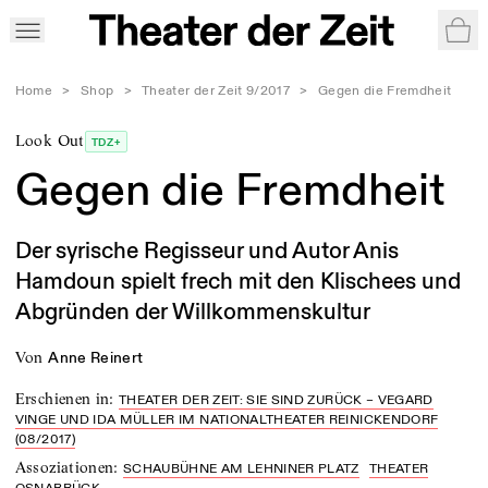
War
Home
>
Shop
>
Theater der Zeit 9/2017
>
Gegen die Fremdheit
Look Out
TDZ+
Gegen die Fremdheit
Der syrische Regisseur und Autor Anis
Hamdoun spielt frech mit den Klischees und
Abgründen der Willkommenskultur
von
Anne Reinert
Erschienen in
:
THEATER DER ZEIT: SIE SIND ZURÜCK – VEGARD
VINGE UND IDA MÜLLER IM NATIONALTHEATER REINICKENDORF
(08/2017)
Assoziationen
:
SCHAUBÜHNE AM LEHNINER PLATZ
THEATER