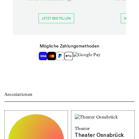
JETZT BESTELLEN
30 TAGE 
Mögliche Zahlungsmethoden
Assoziationen
Theater
Theater Osnabrück