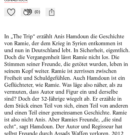
OSNABRÜCK
(
0
)
Zu Mein-TdZ hinzufügen
Applaudieren
mail
In „The Trip“ erzählt Anis Hamdoun die Geschichte
von Ramie, der dem Krieg in Syrien entkommen ist
und nun in Deutschland lebt. In Sicherheit, eigentlich.
Doch die Vergangenheit lässt Ramie nicht los. Die
Stimmen seiner Freunde, die getötet wurden, leben in
seinem Kopf weiter. Ramie ist zerrissen zwischen
Freiheit und Schuldgefühlen. Auch Hamdoun ist ein
Geflüchteter, wie Ramie. Was läge also näher, als zu
vermuten, dass Autor und Figur ein und derselbe
sind? Doch der 32-Jährige wiegelt ab. Er erzähle in
dem Stück einen Teil von sich, einen Teil von anderen
und einen Teil einer gemeinsamen Geschichte. Ramie
ist also nicht Anis. Aber Ramies Freunde, „die sind
echt“, sagt Hamdoun. Der Autor und Regisseur hat
selbst Freunde durch Assads Waffen verloren. 2012