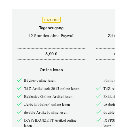
TDZ+ PRO
Tageszugang
Stand
12 Stunden ohne Paywall
Zeitschrif
ab
5,99 €
5,9
Online lesen
Onli
Bücher online lesen
—
Bücher online 
TdZ-Artikel seit 2013 online lesen
TdZ-Artikel se
Exklusive Online-Artikel lesen
Exklusive Onli
„Arbeitsbücher“ online lesen
„Arbeitsbücher
double-Artikel online lesen
double-Artikel
IXYPSILONZETT-Artikel online
IXYPSILONZET
lesen
lesen