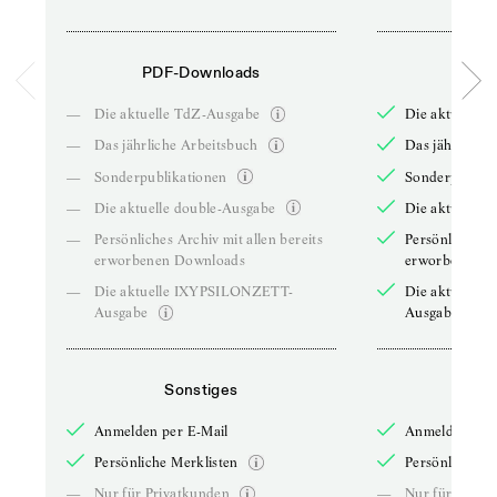
PDF-Downloads
PDF-
—
Die aktuelle TdZ-Ausgabe
Die aktuelle 
—
Das jährliche Arbeitsbuch
Das jährliche 
—
Sonderpublikationen
Sonderpublika
—
Die aktuelle double-Ausgabe
Die aktuelle 
—
Persönliches Archiv mit allen bereits
Persönliches A
erworbenen Downloads
erworbenen D
—
Die aktuelle IXYPSILONZETT-
Die aktuelle
Ausgabe
Ausgabe
Sonstiges
So
Anmelden per E-Mail
Anmelden per 
Persönliche Merklisten
Persönliche Me
—
Nur für Privatkunden
—
Nur für Priva