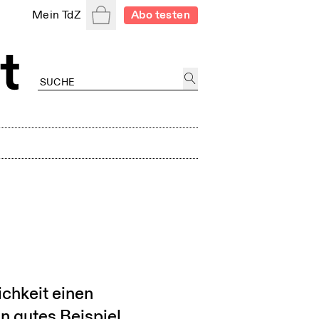
Warenkorb
Mein TdZ
Abo testen
ichkeit einen
n gutes Beispiel