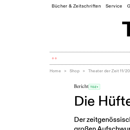
Bücher & Zeitschriften
Service
G
++
Home
>
Shop
>
Theater der Zeit 11/2
Bericht
TDZ+
Die Hüft
Der zeitgenössisch
großen Aufschwung