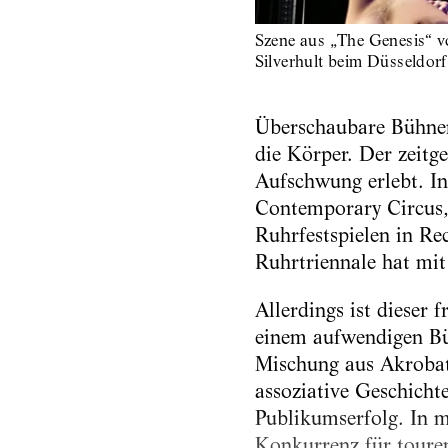
Szene aus „The Genesis“ v
Silverhult beim Düsseldorf
Überschaubare Bühnenb
die Körper. Der zeitg
Aufschwung erlebt. I
Contemporary Circus, h
Ruhrfestspielen in Re
Ruhrtriennale hat mi
Allerdings ist dieser 
einem aufwendigen Bü
Mischung aus Akrobat
assoziative Geschichte
Publikumserfolg. In m
Konkurrenz für touren