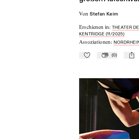
von
Stefan Keim
Erschienen in
:
THEATER DE
KENTRIDGE (11/2025)
Assoziationen
:
NORDRHEI
(
0
)
Zu Mein-TdZ hinzufügen
Applaudieren
mail