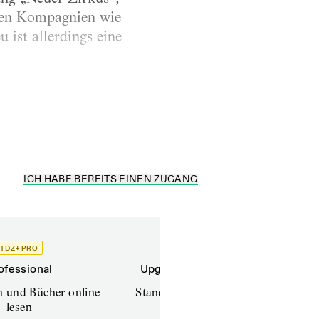
mten Kompagnien wie
 ist allerdings eine
gefeiert, auf
..
ICH HABE BEREITS EINEN ZUGANG
TDZ+ PRO
TDZ+
ofessional
Upgrade für Printabonnenten
en und Bücher online
Standard (TdZ+) – Zeitschriften
lesen
online lesen