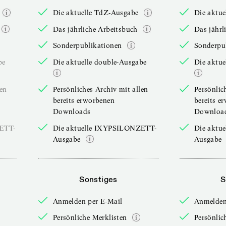
Die aktuelle TdZ-Ausgabe
Die aktu
Das jährliche Arbeitsbuch
Das jährl
Sonderpublikationen
Sonderpu
be
Die aktuelle double-Ausgabe
Die aktue
len
Persönliches Archiv mit allen
Persönlic
bereits erworbenen
bereits e
Downloads
Downloa
ZETT-
Die aktuelle IXYPSILONZETT-
Die aktu
Ausgabe
Ausgabe
Sonstiges
S
Anmelden per E-Mail
Anmelden
Persönliche Merklisten
Persönlic