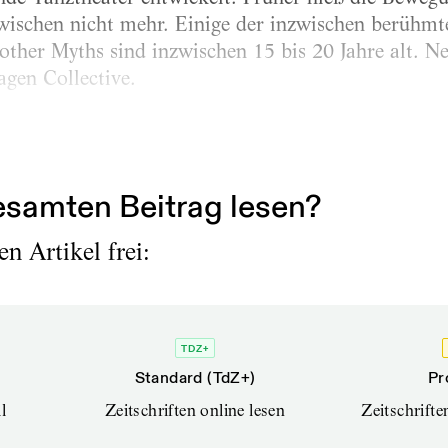
nzwischen nicht mehr. Einige der inzwischen berüh
ther Myths sind inzwischen 15 bis 20 Jahre alt. Neu
gen Collective.
enjubiläum hat das Ensemble vor wenigen Monaten 
rkusfestival in Montreal. „Wir sind tatsächlich ein.
samten Beitrag lesen?
n Artikel frei:
TDZ+
Standard (TdZ+)
Pr
l
Zeitschriften online lesen
Zeitschrift