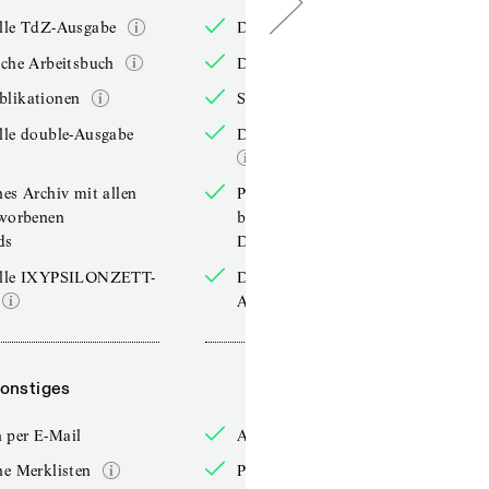
elle TdZ-Ausgabe
Die aktuelle TdZ-Ausgabe
iche Arbeitsbuch
Das jährliche Arbeitsbuch
blikationen
Sonderpublikationen
lle double-Ausgabe
Die aktuelle double-Ausgabe
hes Archiv mit allen
Persönliches Archiv mit allen
rworbenen
bereits erworbenen
ds
Downloads
elle IXYPSILONZETT-
Die aktuelle IXYPSILONZETT-
Ausgabe
onstiges
Sonstiges
 per E-Mail
Anmelden per E-Mail
he Merklisten
Persönliche Merklisten