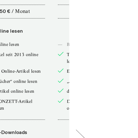
,50 €
/
Monat
10,00 €
/
12 Monate
line lesen
Online lesen
line lesen
—
Bücher online lesen
el seit 2013 online
TdZ-Artikel seit 2013 online
lesen
 Online-Artikel lesen
Exklusive Online-Artikel lesen
ücher“ online lesen
„Arbeitsbücher“ online lesen
tikel online lesen
double-Artikel online lesen
ONZETT-Artikel
IXYPSILONZETT-Artikel
sen
online lesen
-Downloads
PDF-Downloads