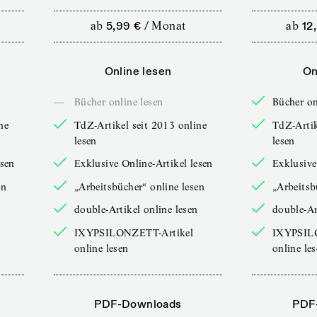
ab
5,99 €
/
Monat
ab
12
Online lesen
On
—
Bücher online lesen
Bücher on
ne
TdZ-Artikel seit 2013 online
TdZ-Artik
lesen
lesen
esen
Exklusive Online-Artikel lesen
Exklusive
en
„Arbeitsbücher“ online lesen
„Arbeitsb
double-Artikel online lesen
double-Ar
IXYPSILONZETT-Artikel
IXYPSIL
online lesen
online le
PDF-Downloads
PDF