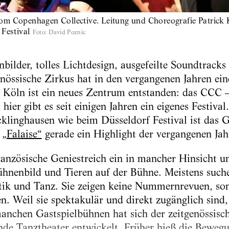
om Copenhagen Collective. Leitung und Choreografie Patrick
 Festival
Foto
:
David Poznic
ilder, tolles Lichtdesign, ausgefeilte Soundtracks
enössische Zirkus hat in den vergangenen Jahren ei
n Köln ist ein neues Zentrum entstanden: das CCC 
ier gibt es seit einigen Jahren ein eigenes Festival
cklinghausen wie beim Düsseldorf Festival ist das G
t
„Falaise“
gerade ein Highlight der vergangenen Jahr
französische Geniestreich ein in mancher Hinsicht u
hnenbild und Tieren auf der Bühne. Meistens suche
ik und Tanz. Sie zeigen keine Nummernrevuen, son
n. Weil sie spektakulär und direkt zugänglich sind,
anchen Gastspielbühnen hat sich der zeitgenössisch
de Tanztheater entwickelt. Früher hieß die Beweg