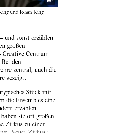
 King und Johan King
 – und sonst erzählen
nen großen
– Creative Centrum
. Bei den
enre zentral, auch die
e gezeigt.
ntypisches Stück mit
n die Ensembles eine
dern erzählen
 haben sie oft großen
e Zirkus zu einer
ung „Neuer Zirkus“,