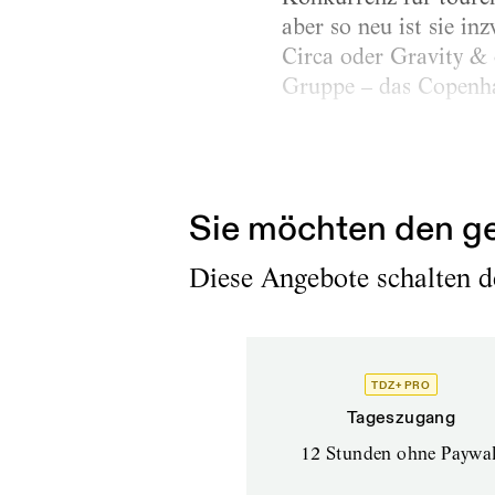
aber so neu ist sie i
Circa oder Gravity & o
Gruppe – das Copenha
Sein einjähriges Bühn
Gastspielreise beim Zi
Sie möchten den ge
Diese Angebote schalten de
TDZ+ PRO
Tageszugang
12 Stunden ohne Paywal