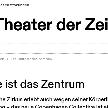
eschäftskunden
025
>
Die Hüfte ist das Zentrum
e ist das Zentrum
e Zirkus erlebt auch wegen seiner Körperl
 – das neue Copenhagen Collective ist ei