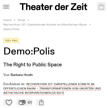
War
Home
>
Shop
>
Recherchen 127: Darstellende Künste im öffentlichen Raum
>
Demo:Polis
TDZ+ PRO
Demo:Polis
The Right to Public Space
von
Barbara Hoidn
Erschienen in
:
RECHERCHEN 127: DARSTELLENDE KÜNSTE IM
ÖFFENTLICHEN RAUM – TRANSFORMATIONEN VON UNORTEN UND
ÄSTHETISCHE INTERVENTIONEN (12/2017)
(
0
)
Zu Mein-TdZ hinzufügen
Applaudieren
mail