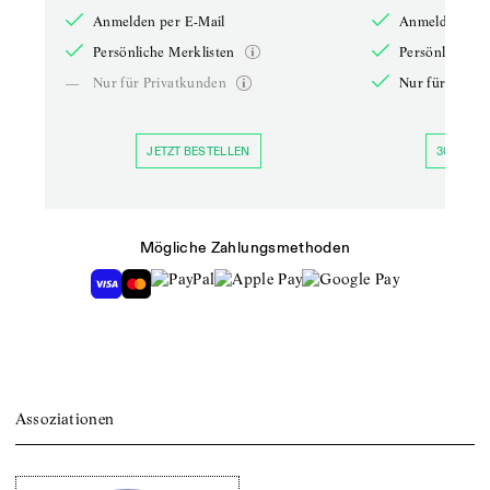
Anmelden per E-Mail
Anmelden per 
Persönliche Merklisten
Persönliche Me
—
Nur für Privatkunden
Nur für Priva
JETZT BESTELLEN
30 TAGE 
Mögliche Zahlungsmethoden
Assoziationen