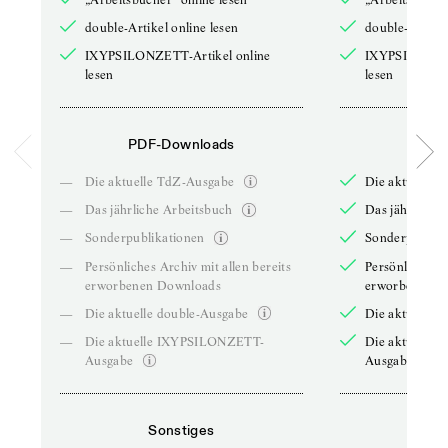
double-Artikel online lesen
double-Artikel
IXYPSILONZETT-Artikel online
IXYPSILONZET
lesen
lesen
PDF-Downloads
PDF-
—
Die aktuelle TdZ-Ausgabe
Die aktuelle 
—
Das jährliche Arbeitsbuch
Das jährliche 
—
Sonderpublikationen
Sonderpublika
—
Persönliches Archiv mit allen bereits
Persönliches A
erworbenen Downloads
erworbenen D
—
Die aktuelle double-Ausgabe
Die aktuelle 
—
Die aktuelle IXYPSILONZETT-
Die aktuelle
Ausgabe
Ausgabe
Sonstiges
So