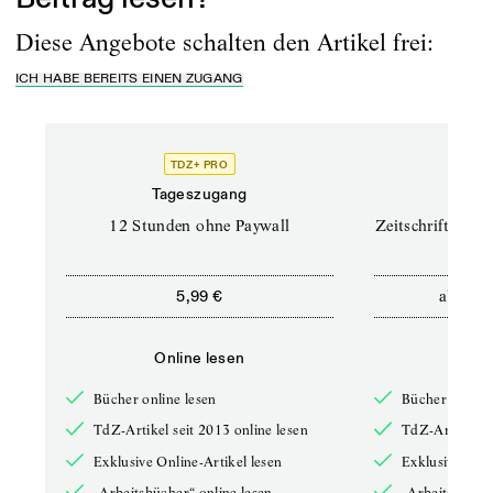
Diese Angebote schalten den Artikel frei:
ICH HABE BEREITS EINEN ZUGANG
TDZ+ PRO
TD
Tageszugang
Prof
12 Stunden ohne Paywall
Zeitschriften un
ab
5,99 €
12,5
Online lesen
Onli
Bücher online lesen
Bücher online 
TdZ-Artikel seit 2013 online lesen
TdZ-Artikel se
Exklusive Online-Artikel lesen
Exklusive Onli
„Arbeitsbücher“ online lesen
„Arbeitsbücher