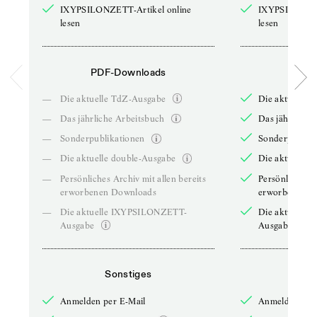
IXYPSILONZETT-Artikel online
IXYPSILONZET
lesen
lesen
PDF-Downloads
PDF-
—
Die aktuelle TdZ-Ausgabe
Die aktuelle 
—
Das jährliche Arbeitsbuch
Das jährliche 
—
Sonderpublikationen
Sonderpublika
—
Die aktuelle double-Ausgabe
Die aktuelle 
—
Persönliches Archiv mit allen bereits
Persönliches A
erworbenen Downloads
erworbenen D
—
Die aktuelle IXYPSILONZETT-
Die aktuelle
Ausgabe
Ausgabe
Sonstiges
So
Anmelden per E-Mail
Anmelden per 