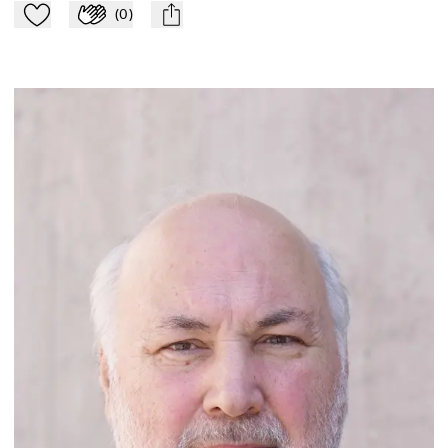
(
0
)
Zu Mein-TdZ hinzufügen
Applaudieren
mail