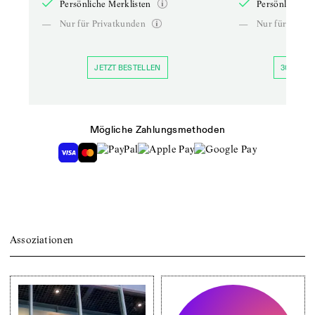
Persönliche Merklisten
Persönliche Me
—
Nur für Privatkunden
—
Nur für Priva
JETZT BESTELLEN
30 TAGE 
Mögliche Zahlungsmethoden
Assoziationen