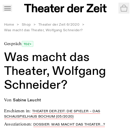
War
Home
>
Shop
>
Theater der Zeit 6/2020
>
Was macht das Theater, Wolfgang Schneider?
Gespräch
TDZ+
Was macht das
Theater, Wolfgang
Schneider?
von
Sabine Leucht
Erschienen in
:
THEATER DER ZEIT: DIE SPIELER – DAS
SCHAUSPIELHAUS BOCHUM (05/2020)
Assoziationen
:
DOSSIER: WAS MACHT DAS THEATER...?