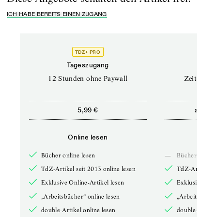
ICH HABE BEREITS EINEN ZUGANG
TDZ+ PRO
Tageszugang
Stand
12 Stunden ohne Paywall
Zeitschrif
ab
5,99 €
5,9
Online lesen
Onli
Bücher online lesen
—
Bücher online 
TdZ-Artikel seit 2013 online lesen
TdZ-Artikel se
Exklusive Online-Artikel lesen
Exklusive Onli
„Arbeitsbücher“ online lesen
„Arbeitsbücher
double-Artikel online lesen
double-Artikel