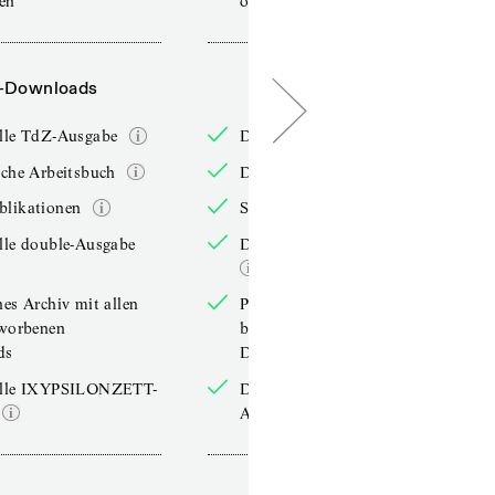
sen
online lesen
-Downloads
PDF-Downloads
elle TdZ-Ausgabe
Die aktuelle TdZ-Ausgabe
iche Arbeitsbuch
Das jährliche Arbeitsbuch
blikationen
Sonderpublikationen
lle double-Ausgabe
Die aktuelle double-Ausgabe
hes Archiv mit allen
Persönliches Archiv mit allen
rworbenen
bereits erworbenen
ds
Downloads
elle IXYPSILONZETT-
Die aktuelle IXYPSILONZETT-
Ausgabe