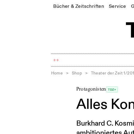
Bücher & Zeitschriften
Service
G
++
Home
>
Shop
>
Theater der Zeit 1/20
Protagonisten
TDZ+
Alles Ko
Burkhard C. Kosmin
ambitioniertes Au