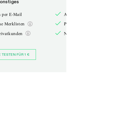
onstiges
Sonstiges
 per E-Mail
Anmelden per E-Mail
he Merklisten
Persönliche Merklisten
rivatkunden
Nur für Privatkunden
E TESTEN FÜR 1 €
JETZT BESTELLEN