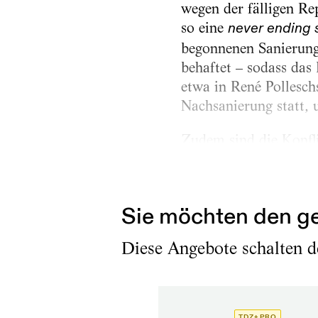
wegen der fälligen Re
so eine
never ending 
begonnenen Sanierung
behaftet – sodass da
etwa in René Pollesch
Nachsanierung statt, u
Zudem sind die Konfli
dem manche zu viel im
respektablen Endspurt
Sie möchten den ge
Diese Angebote schalten de
TDZ+ PRO