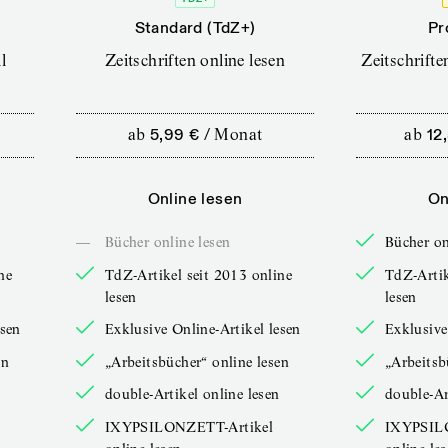
Standard (TdZ+)
Pr
l
Zeitschriften online lesen
Zeitschrift
ab
5,99 €
/
Monat
ab
12
Online lesen
On
—
Bücher online lesen
Bücher on
ne
TdZ-Artikel seit 2013 online
TdZ-Artik
lesen
lesen
esen
Exklusive Online-Artikel lesen
Exklusive
en
„Arbeitsbücher“ online lesen
„Arbeitsb
double-Artikel online lesen
double-Ar
IXYPSILONZETT-Artikel
IXYPSIL