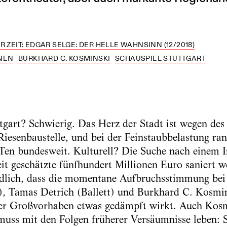
R ZEIT: EDGAR SELGE: DER HELLE WAHNSINN (12/2018)
NEN
BURKHARD C. KOSMINSKI
SCHAUSPIEL STUTTGART
gart? Schwierig. Das Herz der Stadt ist wegen des
Riesenbaustelle, und bei der Feinstaubbelastung ran
Ten bundesweit. Kulturell? Die Suche nach einem I
eit geschätzte fünfhundert Millionen Euro saniert 
ändlich, dass die momentane Aufbruchsstimmung bei 
), Tamas Detrich (Ballett) und Burkhard C. Kosmin
kler Großvorhaben etwas gedämpft wirkt. Auch Kosm
muss mit den Folgen früherer Versäumnisse leben: 