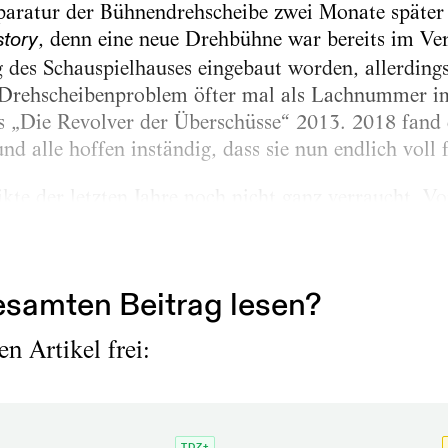
paratur der Bühnendrehscheibe zwei Monate später a
, denn eine neue Drehbühne war bereits im Ve
story
 des Schauspielhauses eingebaut worden, allerding
s Drehscheibenproblem öfter mal als Lachnummer im
s „Die Revolver der Überschüsse“ 2013. 2018 fand 
nd alle hoffen inständig, dass sie nun endlich voll 
kte der letzten Jahre noch nicht ganz verraucht. V
portiertes Regietheater aus Berlin vorwarfen, kon
...
samten Beitrag lesen?
n Artikel frei:
TDZ+