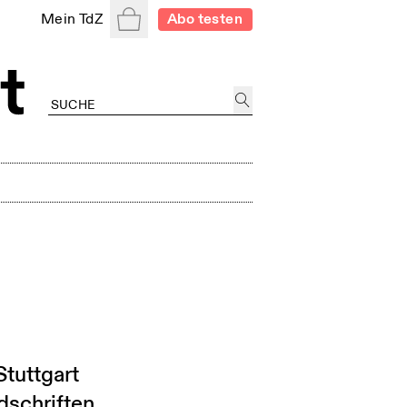
Warenkorb
Mein TdZ
Abo testen
Stuttgart
dschriften