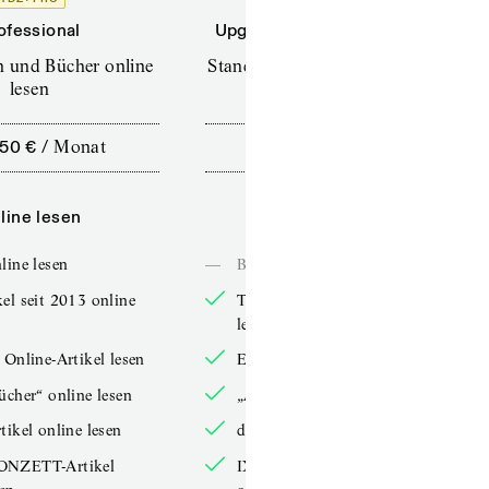
ofessional
Upgrade für Printabonnenten
en und Bücher online
Standard (TdZ+) – Zeitschriften
lesen
online lesen
,50 €
/
Monat
10,00 €
/
12 Monate
line lesen
Online lesen
line lesen
—
Bücher online lesen
el seit 2013 online
TdZ-Artikel seit 2013 online
lesen
 Online-Artikel lesen
Exklusive Online-Artikel lesen
ücher“ online lesen
„Arbeitsbücher“ online lesen
tikel online lesen
double-Artikel online lesen
ONZETT-Artikel
IXYPSILONZETT-Artikel