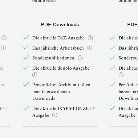
online lesen
online le
PDF-Downloads
PDF
Die aktuelle TdZ-Ausgabe
Die aktu
Das jährliche Arbeitsbuch
Das jährl
Sonderpublikationen
Sonderpu
be
Die aktuelle double-Ausgabe
Die aktue
len
Persönliches Archiv mit allen
Persönlic
bereits erworbenen
bereits e
Downloads
Downloa
ZETT-
Die aktuelle IXYPSILONZETT-
Die aktu
Ausgabe
Ausgabe