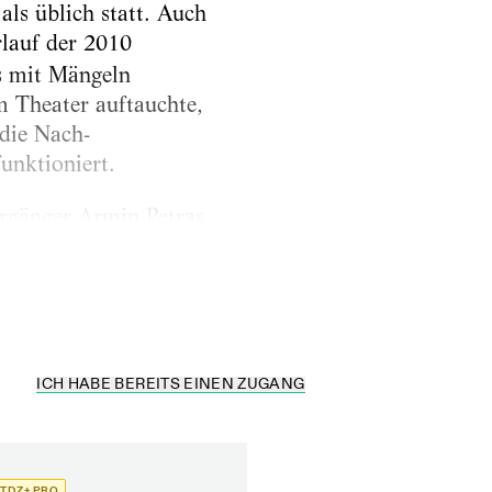
ls üblich statt. Auch
rlauf der 2010
s mit Mängeln
 Theater auftauchte,
die Nach-
funktioniert.
orgänger Armin Petras,
nte mit einem
ICH HABE BEREITS EINEN ZUGANG
TDZ+ PRO
TDZ+