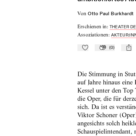
von
Otto Paul Burkhardt
Erschienen in
:
THEATER DE
Assoziationen
:
AKTEUR:IN
(
0
)
Zu Mein-TdZ hinzufügen
Applaudieren
mail
Die Stimmung in Stutt
auf Jahre hinaus eine 
Kessel unter den Top 
die Oper, die für derz
sich. Da ist es verst
Viktor Schoner (Oper
angesichts solch hei
Schauspielintendant, 