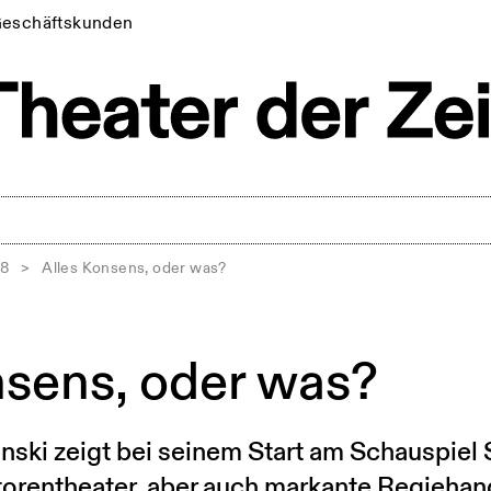
eschäftskunden
18
>
Alles Konsens, oder was?
nsens, oder was?
ski zeigt bei seinem Start am Schauspiel 
torentheater, aber auch markante Regiehan